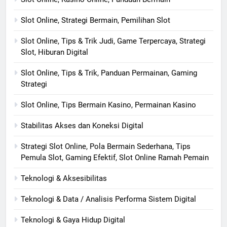
Slot Online, Strategi Bermain, Pemilihan Slot
Slot Online, Tips & Trik Judi, Game Terpercaya, Strategi
Slot, Hiburan Digital
Slot Online, Tips & Trik, Panduan Permainan, Gaming
Strategi
Slot Online, Tips Bermain Kasino, Permainan Kasino
Stabilitas Akses dan Koneksi Digital
Strategi Slot Online, Pola Bermain Sederhana, Tips
Pemula Slot, Gaming Efektif, Slot Online Ramah Pemain
Teknologi & Aksesibilitas
Teknologi & Data / Analisis Performa Sistem Digital
Teknologi & Gaya Hidup Digital