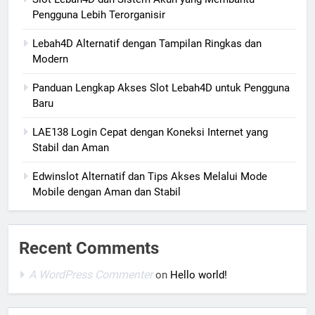
Pengguna Lebih Terorganisir
Lebah4D Alternatif dengan Tampilan Ringkas dan
Modern
Panduan Lengkap Akses Slot Lebah4D untuk Pengguna
Baru
LAE138 Login Cepat dengan Koneksi Internet yang
Stabil dan Aman
Edwinslot Alternatif dan Tips Akses Melalui Mode
Mobile dengan Aman dan Stabil
Recent Comments
A WordPress Commenter
on
Hello world!