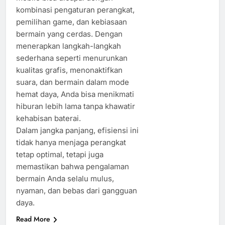
kombinasi pengaturan perangkat,
pemilihan game, dan kebiasaan
bermain yang cerdas. Dengan
menerapkan langkah-langkah
sederhana seperti menurunkan
kualitas grafis, menonaktifkan
suara, dan bermain dalam mode
hemat daya, Anda bisa menikmati
hiburan lebih lama tanpa khawatir
kehabisan baterai.
Dalam jangka panjang, efisiensi ini
tidak hanya menjaga perangkat
tetap optimal, tetapi juga
memastikan bahwa pengalaman
bermain Anda selalu mulus,
nyaman, dan bebas dari gangguan
daya.
Read More