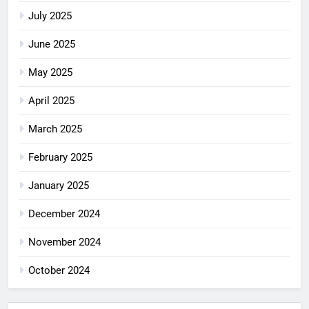
July 2025
June 2025
May 2025
April 2025
March 2025
February 2025
January 2025
December 2024
November 2024
October 2024