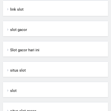
link slot
slot gacor
Slot gacor hari ini
situs slot
slot
situs slot gacor