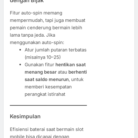
dengan Bijak
Fitur auto-spin memang
mempermudah, tapi juga membuat
pemain cenderung bermain lebih
lama tanpa jeda. Jika
menggunakan auto-spin:
Atur jumlah putaran terbatas
(misalnya 10–25)
Gunakan fitur
hentikan saat
menang besar
atau
berhenti
saat saldo menurun
, untuk
memberi kesempatan
perangkat istirahat
Kesimpulan
Efisiensi baterai saat bermain slot
mobile bisa dicapai dengan