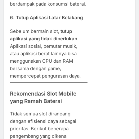
berdampak pada konsumsi baterai.
6.
Tutup Aplikasi Latar Belakang
Sebelum bermain slot,
tutup
aplikasi yang tidak diperlukan
.
Aplikasi sosial, pemutar musik,
atau aplikasi berat lainnya bisa
menggunakan CPU dan RAM
bersama dengan game,
mempercepat pengurasan daya.
Rekomendasi Slot Mobile
yang Ramah Baterai
Tidak semua slot dirancang
dengan efisiensi daya sebagai
prioritas. Berikut beberapa
pengembang yang dikenal