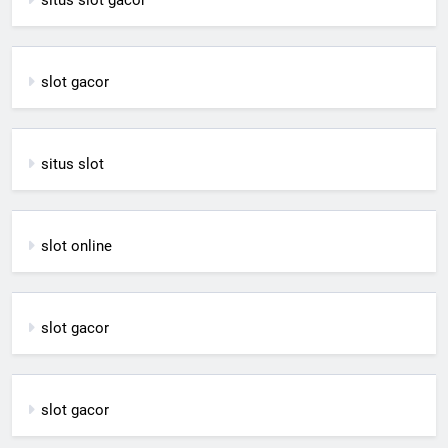
slot gacor
situs slot
slot online
slot gacor
slot gacor