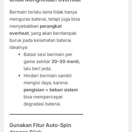
Bermain terlalu lama tidak hanya
menguras baterai, tetapi juga bisa
menyebabkan
perangkat
overheat
, yang akan berdampak
buruk pada kesehatan baterai.
Idealnya:
Batasi sesi bermain per
game sekitar
20–30 menit
,
lalu beri jeda.
Hindari bermain sambil
mengisi daya, karena
pengisian + beban sistem
bisa mempercepat
degradasi baterai.
Gunakan Fitur Auto-Spin