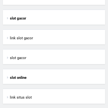
slot gacor
link slot gacor
slot gacor
slot online
link situs slot