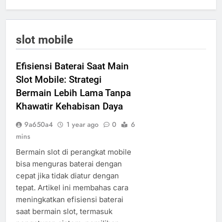
slot mobile
Efisiensi Baterai Saat Main
Slot Mobile: Strategi
Bermain Lebih Lama Tanpa
Khawatir Kehabisan Daya
9a650a4
1 year ago
0
6
mins
Bermain slot di perangkat mobile
bisa menguras baterai dengan
cepat jika tidak diatur dengan
tepat. Artikel ini membahas cara
meningkatkan efisiensi baterai
saat bermain slot, termasuk