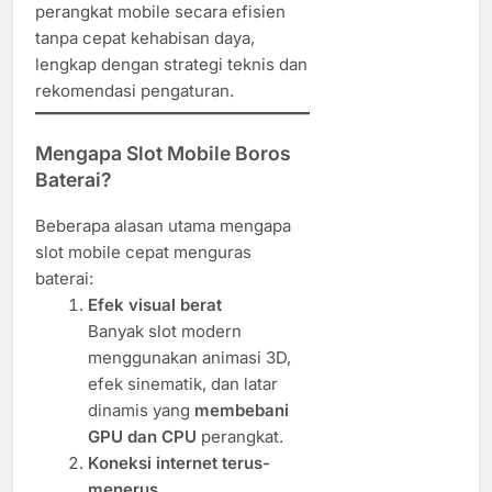
perangkat mobile secara efisien
tanpa cepat kehabisan daya,
lengkap dengan strategi teknis dan
rekomendasi pengaturan.
Mengapa Slot Mobile Boros
Baterai?
Beberapa alasan utama mengapa
slot mobile cepat menguras
baterai:
Efek visual berat
Banyak slot modern
menggunakan animasi 3D,
efek sinematik, dan latar
dinamis yang
membebani
GPU dan CPU
perangkat.
Koneksi internet terus-
menerus