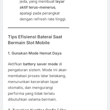
jeda, yang membuat
layar
aktif terus-menerus
,
apalagi pada perangkat
dengan refresh rate tinggi.
Tips Efisiensi Baterai Saat
Bermain Slot Mobile
1.
Gunakan Mode Hemat Daya
Aktifkan
battery saver mode
di
pengaturan sistem. Mode ini akan
membatasi proses latar belakang,
menurunkan kecerahan layar
otomatis, dan mengurangi
performa yang tidak terlalu
dibutuhkan selama bermain.