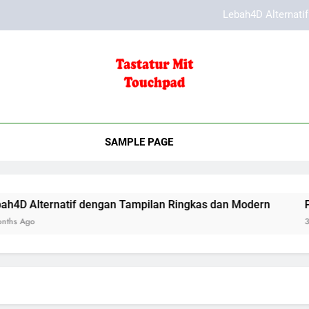
Lebah4D Alternati
Panduan Lengkap Aks
LAE138 Login Cepat dengan K
tatur Mit Touchpad
Slot Lebah4D dan Sistem Akun yang 
Keyboard Dengan Touchpad Yang Praktis Dari Tastatur Mit To
Lebah4D Alternati
SAMPLE PAGE
Panduan Lengkap Aks
LAE138 Login Cepat dengan K
atif dengan Tampilan Ringkas dan Modern
Panduan Len
3 Months Ago