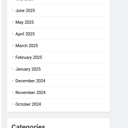
June 2025
May 2025
April 2025
March 2025
February 2025
January 2025
December 2024
November 2024
October 2024
Categories