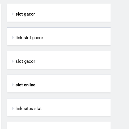
slot gacor
link slot gacor
slot gacor
slot online
link situs slot