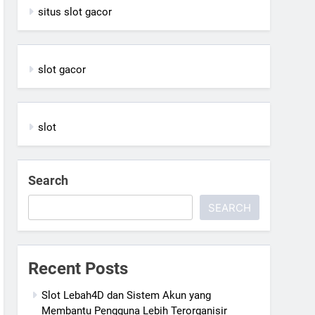
situs slot gacor
slot gacor
slot
Search
SEARCH
Recent Posts
Slot Lebah4D dan Sistem Akun yang
Membantu Pengguna Lebih Terorganisir