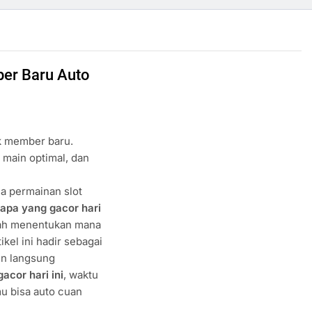
ber Baru Auto
k member baru.
 main optimal, dan
a permainan slot
apa yang gacor hari
udah menentukan mana
kel ini hadir sebagai
in langsung
acor hari ini
, waktu
mu bisa auto cuan