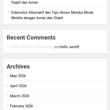
Stabil dan Aman
Edwinslot Alternatif dan Tips Akses Melalui Mode
Mobile dengan Aman dan Stabil
Recent Comments
A WordPress Commenter
on
Hello world!
Archives
May 2026
April 2026
March 2026
February 2026