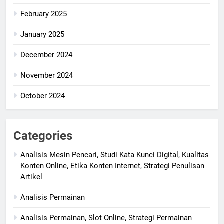
February 2025
January 2025
December 2024
November 2024
October 2024
Categories
Analisis Mesin Pencari, Studi Kata Kunci Digital, Kualitas
Konten Online, Etika Konten Internet, Strategi Penulisan
Artikel
Analisis Permainan
Analisis Permainan, Slot Online, Strategi Permainan