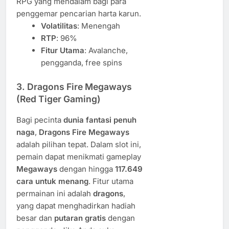
RPG yang mendalam bagi para
penggemar pencarian harta karun.
Volatilitas
: Menengah
RTP
: 96%
Fitur Utama
: Avalanche,
pengganda, free spins
3.
Dragons Fire Megaways
(Red Tiger Gaming)
Bagi pecinta
dunia fantasi penuh
naga
,
Dragons Fire Megaways
adalah pilihan tepat. Dalam slot ini,
pemain dapat menikmati gameplay
Megaways
dengan hingga
117.649
cara untuk menang
. Fitur utama
permainan ini adalah
dragons
,
yang dapat menghadirkan hadiah
besar dan
putaran gratis
dengan