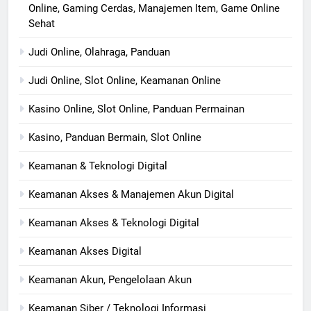
Online, Gaming Cerdas, Manajemen Item, Game Online
Sehat
Judi Online, Olahraga, Panduan
Judi Online, Slot Online, Keamanan Online
Kasino Online, Slot Online, Panduan Permainan
Kasino, Panduan Bermain, Slot Online
Keamanan & Teknologi Digital
Keamanan Akses & Manajemen Akun Digital
Keamanan Akses & Teknologi Digital
Keamanan Akses Digital
Keamanan Akun, Pengelolaan Akun
Keamanan Siber / Teknologi Informasi