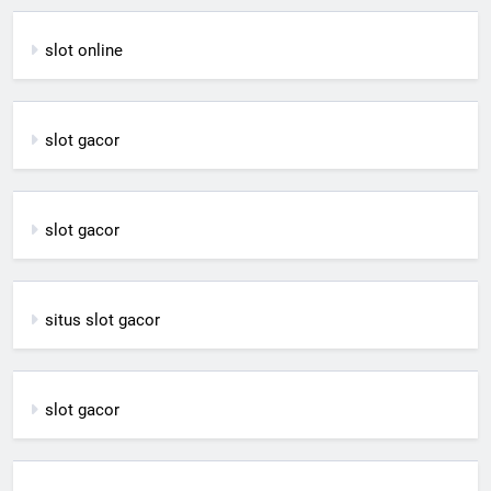
slot online
slot gacor
slot gacor
situs slot gacor
slot gacor