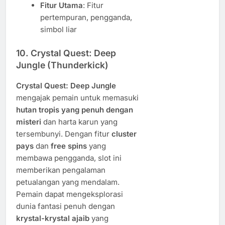
Fitur Utama
: Fitur
pertempuran, pengganda,
simbol liar
10.
Crystal Quest: Deep
Jungle (Thunderkick)
Crystal Quest: Deep Jungle
mengajak pemain untuk memasuki
hutan tropis yang penuh dengan
misteri
dan harta karun yang
tersembunyi. Dengan fitur
cluster
pays
dan
free spins
yang
membawa pengganda, slot ini
memberikan pengalaman
petualangan yang mendalam.
Pemain dapat mengeksplorasi
dunia fantasi penuh dengan
krystal-krystal ajaib
yang