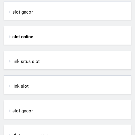
slot gacor
slot online
link situs slot
link slot
slot gacor