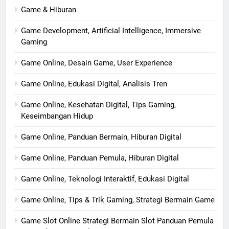
Game & Hiburan
Game Development, Artificial Intelligence, Immersive
Gaming
Game Online, Desain Game, User Experience
Game Online, Edukasi Digital, Analisis Tren
Game Online, Kesehatan Digital, Tips Gaming,
Keseimbangan Hidup
Game Online, Panduan Bermain, Hiburan Digital
Game Online, Panduan Pemula, Hiburan Digital
Game Online, Teknologi Interaktif, Edukasi Digital
Game Online, Tips & Trik Gaming, Strategi Bermain Game
Game Slot Online Strategi Bermain Slot Panduan Pemula