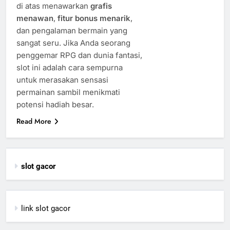
di atas menawarkan
grafis
menawan
,
fitur bonus menarik
,
dan pengalaman bermain yang
sangat seru. Jika Anda seorang
penggemar RPG dan dunia fantasi,
slot ini adalah cara sempurna
untuk merasakan sensasi
permainan sambil menikmati
potensi hadiah besar.
Read More
slot gacor
link slot gacor