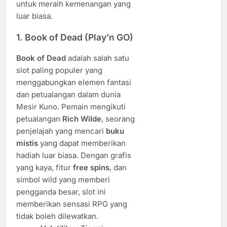
untuk meraih kemenangan yang
luar biasa.
1.
Book of Dead (Play’n GO)
Book of Dead
adalah salah satu
slot paling populer yang
menggabungkan elemen fantasi
dan petualangan dalam dunia
Mesir Kuno. Pemain mengikuti
petualangan
Rich Wilde
, seorang
penjelajah yang mencari
buku
mistis
yang dapat memberikan
hadiah luar biasa. Dengan grafis
yang kaya, fitur
free spins
, dan
simbol wild yang memberi
pengganda besar, slot ini
memberikan sensasi RPG yang
tidak boleh dilewatkan.