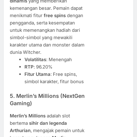
dinamis
yang memberikan
kemenangan besar. Pemain dapat
menikmati fitur
free spins
dengan
pengganda, serta kesempatan
untuk memenangkan hadiah dari
simbol-simbol yang mewakili
karakter utama dan monster dalam
dunia Witcher.
Volatilitas
: Menengah
RTP
: 96.20%
Fitur Utama
: Free spins,
simbol karakter, fitur bonus
5.
Merlin’s Millions (NextGen
Gaming)
Merlin’s Millions
adalah slot
bertema
sihir dan legenda
Arthurian
, mengajak pemain untuk