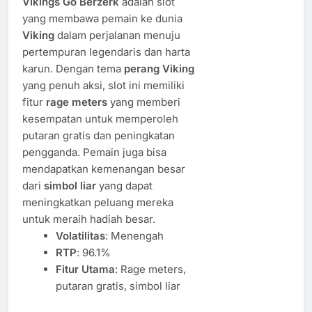
Vikings Go Berzerk
adalah slot
yang membawa pemain ke dunia
Viking
dalam perjalanan menuju
pertempuran legendaris dan harta
karun. Dengan tema
perang Viking
yang penuh aksi, slot ini memiliki
fitur
rage meters
yang memberi
kesempatan untuk memperoleh
putaran gratis dan peningkatan
pengganda. Pemain juga bisa
mendapatkan kemenangan besar
dari
simbol liar
yang dapat
meningkatkan peluang mereka
untuk meraih hadiah besar.
Volatilitas
: Menengah
RTP
: 96.1%
Fitur Utama
: Rage meters,
putaran gratis, simbol liar