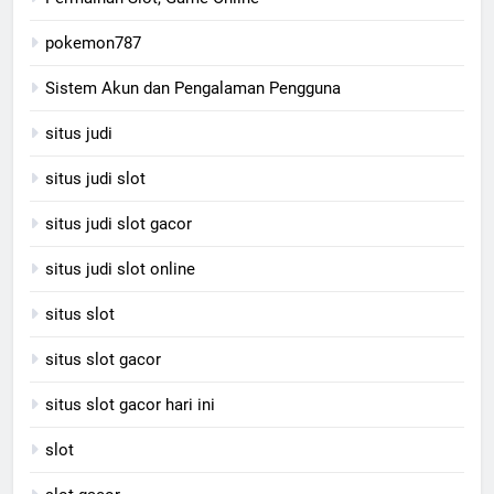
pokemon787
Sistem Akun dan Pengalaman Pengguna
situs judi
situs judi slot
situs judi slot gacor
situs judi slot online
situs slot
situs slot gacor
situs slot gacor hari ini
slot