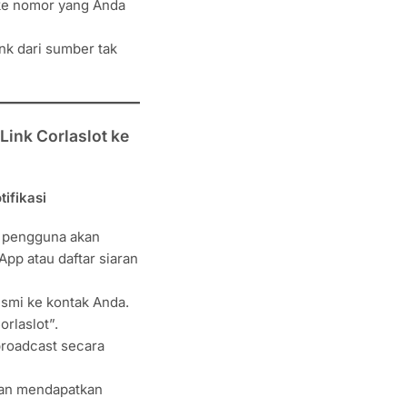
 ke nomor yang Anda
ink dari sumber tak
ink Corlaslot ke
ifikasi
s pengguna akan
pp atau daftar siaran
smi ke kontak Anda.
orlaslot”.
broadcast secara
akan mendapatkan