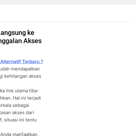
 Langsung ke
inggalan Akses
lternatif Terbaru ?
mudah mendapatkan
gi kehilangan akses
a link utama tiba-
kan. Hal ini terjadi
rkala sebagai
asan akses dari
 situasi ini tentu
a Anda manfaatkan,