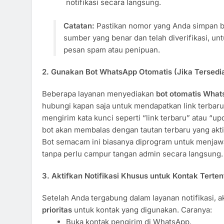
notifikasi secara langsung.
Catatan:
Pastikan nomor yang Anda simpan be
sumber yang benar dan telah diverifikasi, un
pesan spam atau penipuan.
2.
Gunakan Bot WhatsApp Otomatis (Jika Tersedi
Beberapa layanan menyediakan
bot otomatis Wha
hubungi kapan saja untuk mendapatkan link terbar
mengirim kata kunci seperti “link terbaru” atau “up
bot akan membalas dengan tautan terbaru yang akti
Bot semacam ini biasanya diprogram untuk menjawa
tanpa perlu campur tangan admin secara langsung.
3.
Aktifkan Notifikasi Khusus untuk Kontak Terten
Setelah Anda tergabung dalam layanan notifikasi, a
prioritas
untuk kontak yang digunakan. Caranya:
Buka kontak pengirim di WhatsApp.