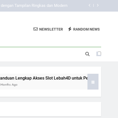
f dengan Tampilan Ringkas dan Modern
es Slot Lebah4D untuk Pengguna Baru
oneksi Internet yang Stabil dan Aman
NEWSLETTER
RANDOM NEWS
Membantu Pengguna Lebih Terorganisir
uchpad. Solusi Ergonomis Untuk Kenyamanan Anda.
f dengan Tampilan Ringkas dan Modern
es Slot Lebah4D untuk Pengguna Baru
oneksi Internet yang Stabil dan Aman
kap Akses Slot Lebah4D untuk Pengguna Baru
LAE138 
3 Months 