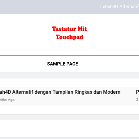
Lebah4D Alternati
Panduan Lengkap Aks
LAE138 Login Cepat dengan K
tatur Mit Touchpad
Slot Lebah4D dan Sistem Akun yang 
Keyboard Dengan Touchpad Yang Praktis Dari Tastatur Mit To
Lebah4D Alternati
SAMPLE PAGE
Panduan Lengkap Aks
LAE138 Login Cepat dengan K
tif dengan Tampilan Ringkas dan Modern
Panduan Leng
3 Months Ago