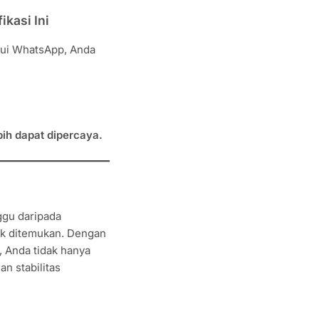
kasi Ini
alui WhatsApp, Anda
ih dapat dipercaya.
ggu daripada
dak ditemukan. Dengan
, Anda tidak hanya
n stabilitas