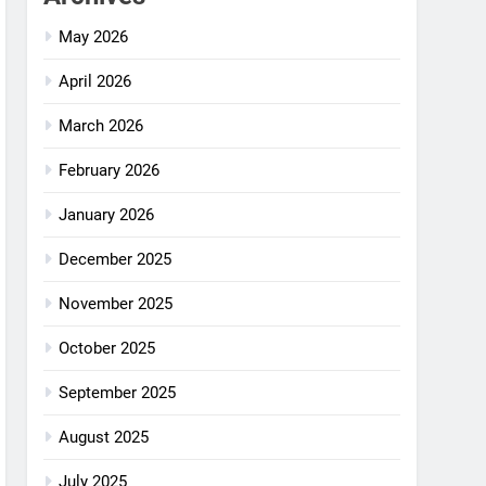
May 2026
April 2026
March 2026
February 2026
January 2026
December 2025
November 2025
October 2025
September 2025
August 2025
July 2025