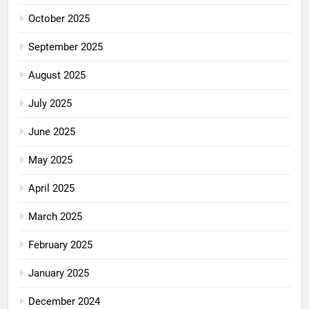
October 2025
September 2025
August 2025
July 2025
June 2025
May 2025
April 2025
March 2025
February 2025
January 2025
December 2024