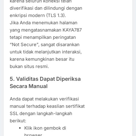
karena seluruh koneksi telah
diverifikasi dan dilindungi dengan
enkripsi modern (TLS 1.3).
Jika Anda menemukan halaman
yang mengatasnamakan KAYA787
tetapi menampilkan peringatan
“Not Secure”, sangat disarankan
untuk tidak melanjutkan interaksi,
karena kemungkinan besar itu
bukan situs resmi.
5. Validitas Dapat Diperiksa
Secara Manual
Anda dapat melakukan verifikasi
manual terhadap keaslian sertifikat
SSL dengan langkah-langkah
berikut:
Klik ikon gembok di
browser.