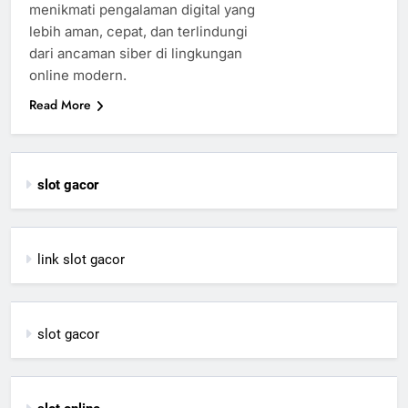
menikmati pengalaman digital yang
lebih aman, cepat, dan terlindungi
dari ancaman siber di lingkungan
online modern.
Read More
slot gacor
link slot gacor
slot gacor