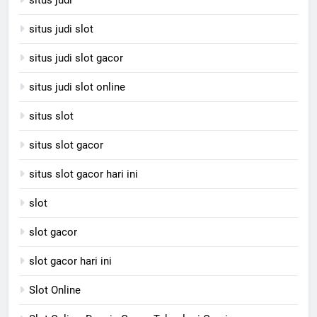
situs judi
situs judi slot
situs judi slot gacor
situs judi slot online
situs slot
situs slot gacor
situs slot gacor hari ini
slot
slot gacor
slot gacor hari ini
Slot Online