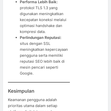
Performa Lebih Baik:
protokol TLS 1.3 yang
digunakan meningkatkan
kecepatan koneksi melalui
optimasi handshake dan
kompresi data.
Perlindungan Reputasi:
situs dengan SSL
meningkatkan kepercayaan
pengguna serta memiliki
reputasi SEO lebih baik di
mesin pencari seperti
Google.
Kesimpulan
Keamanan pengguna adalah
prioritas utama dalam setiap