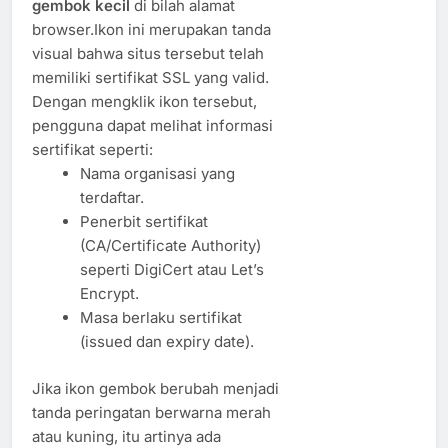
gembok kecil
di bilah alamat
browser.Ikon ini merupakan tanda
visual bahwa situs tersebut telah
memiliki sertifikat SSL yang valid.
Dengan mengklik ikon tersebut,
pengguna dapat melihat informasi
sertifikat seperti:
Nama organisasi yang
terdaftar.
Penerbit sertifikat
(CA/Certificate Authority)
seperti DigiCert atau Let’s
Encrypt.
Masa berlaku sertifikat
(issued dan expiry date).
Jika ikon gembok berubah menjadi
tanda peringatan berwarna merah
atau kuning, itu artinya ada