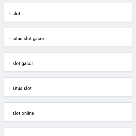
slot
situs slot gacor
slot gacor
situs slot
slot online