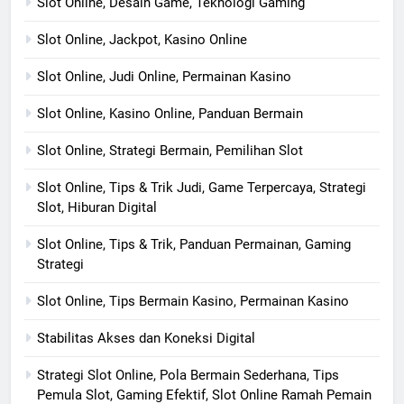
Slot Online, Desain Game, Teknologi Gaming
Slot Online, Jackpot, Kasino Online
Slot Online, Judi Online, Permainan Kasino
Slot Online, Kasino Online, Panduan Bermain
Slot Online, Strategi Bermain, Pemilihan Slot
Slot Online, Tips & Trik Judi, Game Terpercaya, Strategi
Slot, Hiburan Digital
Slot Online, Tips & Trik, Panduan Permainan, Gaming
Strategi
Slot Online, Tips Bermain Kasino, Permainan Kasino
Stabilitas Akses dan Koneksi Digital
Strategi Slot Online, Pola Bermain Sederhana, Tips
Pemula Slot, Gaming Efektif, Slot Online Ramah Pemain