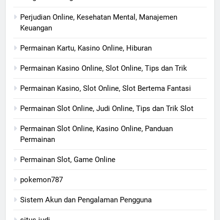
Perjudian Online, Kesehatan Mental, Manajemen
Keuangan
Permainan Kartu, Kasino Online, Hiburan
Permainan Kasino Online, Slot Online, Tips dan Trik
Permainan Kasino, Slot Online, Slot Bertema Fantasi
Permainan Slot Online, Judi Online, Tips dan Trik Slot
Permainan Slot Online, Kasino Online, Panduan
Permainan
Permainan Slot, Game Online
pokemon787
Sistem Akun dan Pengalaman Pengguna