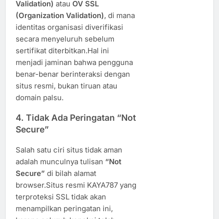
Validation)
atau
OV SSL
(Organization Validation)
, di mana
identitas organisasi diverifikasi
secara menyeluruh sebelum
sertifikat diterbitkan.Hal ini
menjadi jaminan bahwa pengguna
benar-benar berinteraksi dengan
situs resmi, bukan tiruan atau
domain palsu.
4. Tidak Ada Peringatan “Not
Secure”
Salah satu ciri situs tidak aman
adalah munculnya tulisan
“Not
Secure”
di bilah alamat
browser.Situs resmi KAYA787 yang
terproteksi SSL tidak akan
menampilkan peringatan ini,