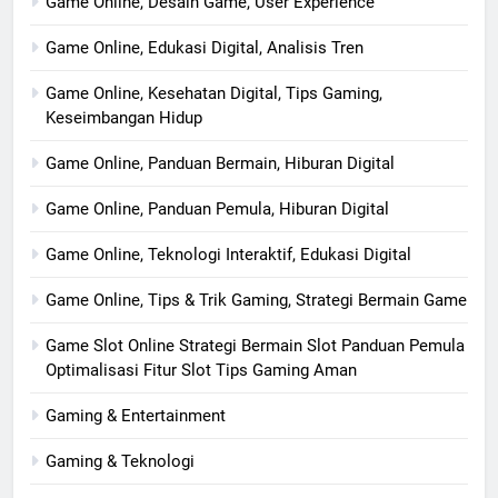
Game Online, Desain Game, User Experience
Game Online, Edukasi Digital, Analisis Tren
Game Online, Kesehatan Digital, Tips Gaming,
Keseimbangan Hidup
Game Online, Panduan Bermain, Hiburan Digital
Game Online, Panduan Pemula, Hiburan Digital
Game Online, Teknologi Interaktif, Edukasi Digital
Game Online, Tips & Trik Gaming, Strategi Bermain Game
Game Slot Online Strategi Bermain Slot Panduan Pemula
Optimalisasi Fitur Slot Tips Gaming Aman
Gaming & Entertainment
Gaming & Teknologi