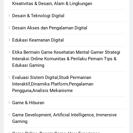
Kreativitas & Desain, Alam & Lingkungan
Desain & Teknologi Digital
Desain Akses dan Pengalaman Digital
Edukasi Keamanan Digital
Etika Bermain Game Kesehatan Mental Gamer Strategi
Interaksi Online Komunitas & Perilaku Pemain Tips &
Edukasi Gaming
Evaluasi Sistem Digital,Studi Permainan
Interaktif,Dinamika Platform,Pengalaman
Pengguna,Analisis Mekanisme
Game & Hiburan
Game Development, Artificial Intelligence, Immersive
Gaming