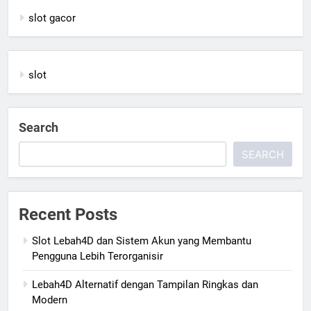
slot gacor
slot
Search
SEARCH
Recent Posts
Slot Lebah4D dan Sistem Akun yang Membantu
Pengguna Lebih Terorganisir
Lebah4D Alternatif dengan Tampilan Ringkas dan
Modern