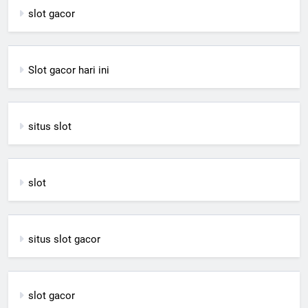
slot gacor
Slot gacor hari ini
situs slot
slot
situs slot gacor
slot gacor