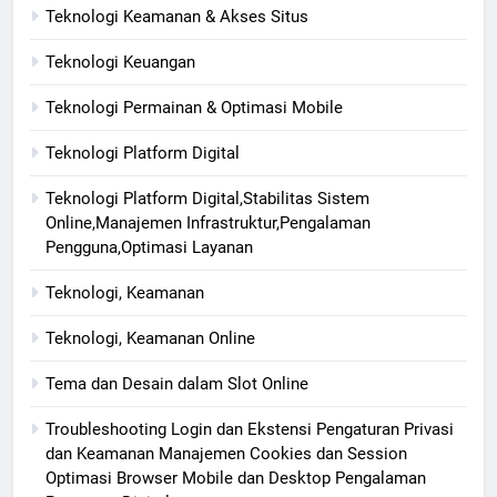
Teknologi Keamanan & Akses Situs
Teknologi Keuangan
Teknologi Permainan & Optimasi Mobile
Teknologi Platform Digital
Teknologi Platform Digital,Stabilitas Sistem
Online,Manajemen Infrastruktur,Pengalaman
Pengguna,Optimasi Layanan
Teknologi, Keamanan
Teknologi, Keamanan Online
Tema dan Desain dalam Slot Online
Troubleshooting Login dan Ekstensi Pengaturan Privasi
dan Keamanan Manajemen Cookies dan Session
Optimasi Browser Mobile dan Desktop Pengalaman