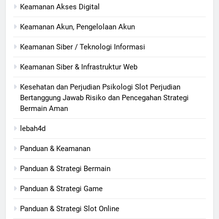
Keamanan Akses Digital
Keamanan Akun, Pengelolaan Akun
Keamanan Siber / Teknologi Informasi
Keamanan Siber & Infrastruktur Web
Kesehatan dan Perjudian Psikologi Slot Perjudian
Bertanggung Jawab Risiko dan Pencegahan Strategi
Bermain Aman
lebah4d
Panduan & Keamanan
Panduan & Strategi Bermain
Panduan & Strategi Game
Panduan & Strategi Slot Online