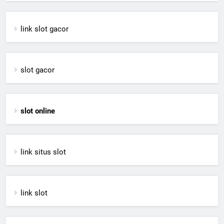
link slot gacor
slot gacor
slot online
link situs slot
link slot