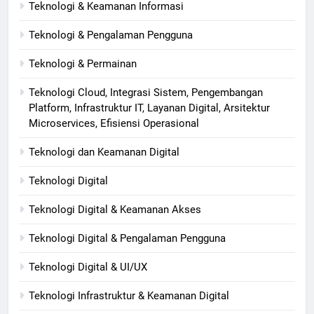
Teknologi & Keamanan Informasi
Teknologi & Pengalaman Pengguna
Teknologi & Permainan
Teknologi Cloud, Integrasi Sistem, Pengembangan
Platform, Infrastruktur IT, Layanan Digital, Arsitektur
Microservices, Efisiensi Operasional
Teknologi dan Keamanan Digital
Teknologi Digital
Teknologi Digital & Keamanan Akses
Teknologi Digital & Pengalaman Pengguna
Teknologi Digital & UI/UX
Teknologi Infrastruktur & Keamanan Digital