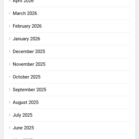
April 2026
March 2026
February 2026
January 2026
December 2025
November 2025
October 2025
September 2025
August 2025
July 2025
June 2025