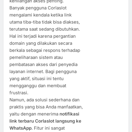
kehilangan akses penting.
Banyak pengguna Corlaslot
mengalami kendala ketika link
utama tiba-tiba tidak bisa diakses,
terutama saat sedang dibutuhkan.
Hal ini terjadi karena pergantian
domain yang dilakukan secara
berkala sebagai respons terhadap
pemeliharaan sistem atau
pembatasan akses dari penyedia
layanan internet. Bagi pengguna
yang aktif, situasi ini tentu
mengganggu dan membuat
frustrasi.
Namun, ada solusi sederhana dan
praktis yang bisa Anda manfaatkan,
yaitu dengan menerima
notifikasi
link terbaru Corlaslot langsung ke
WhatsApp
. Fitur ini sangat