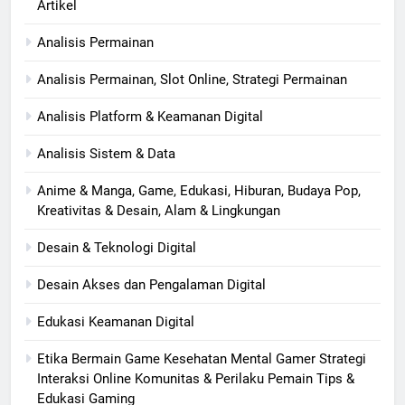
Artikel
Analisis Permainan
Analisis Permainan, Slot Online, Strategi Permainan
Analisis Platform & Keamanan Digital
Analisis Sistem & Data
Anime & Manga, Game, Edukasi, Hiburan, Budaya Pop,
Kreativitas & Desain, Alam & Lingkungan
Desain & Teknologi Digital
Desain Akses dan Pengalaman Digital
Edukasi Keamanan Digital
Etika Bermain Game Kesehatan Mental Gamer Strategi
Interaksi Online Komunitas & Perilaku Pemain Tips &
Edukasi Gaming