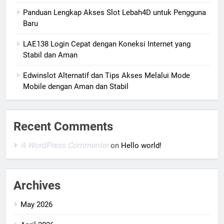
Panduan Lengkap Akses Slot Lebah4D untuk Pengguna
Baru
LAE138 Login Cepat dengan Koneksi Internet yang
Stabil dan Aman
Edwinslot Alternatif dan Tips Akses Melalui Mode
Mobile dengan Aman dan Stabil
Recent Comments
A WordPress Commenter
on
Hello world!
Archives
May 2026