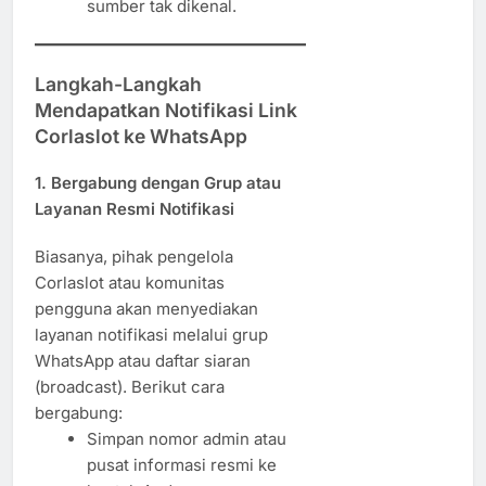
sumber tak dikenal.
Langkah-Langkah
Mendapatkan Notifikasi Link
Corlaslot ke WhatsApp
1.
Bergabung dengan Grup atau
Layanan Resmi Notifikasi
Biasanya, pihak pengelola
Corlaslot atau komunitas
pengguna akan menyediakan
layanan notifikasi melalui grup
WhatsApp atau daftar siaran
(broadcast). Berikut cara
bergabung:
Simpan nomor admin atau
pusat informasi resmi ke