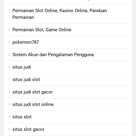
Permainan Slot Online, Kasino Online, Panduan
Permainan
Permainan Slot, Game Online
pokemon787
Sistem Akun dan Pengalaman Pengguna
situs judi
situs judi slot
situs judi slot gacor
situs judi slot online
situs slot
situs slot gacor