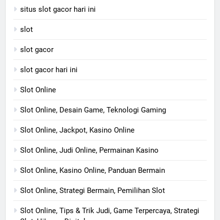
situs slot gacor hari ini
slot
slot gacor
slot gacor hari ini
Slot Online
Slot Online, Desain Game, Teknologi Gaming
Slot Online, Jackpot, Kasino Online
Slot Online, Judi Online, Permainan Kasino
Slot Online, Kasino Online, Panduan Bermain
Slot Online, Strategi Bermain, Pemilihan Slot
Slot Online, Tips & Trik Judi, Game Terpercaya, Strategi