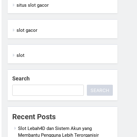
situs slot gacor
slot gacor
slot
Search
SEARCH
Recent Posts
Slot Lebah4D dan Sistem Akun yang
Membantu Pengguna Lebih Terorganisir