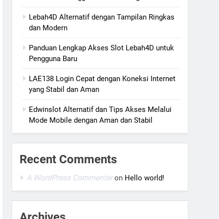
Lebah4D Alternatif dengan Tampilan Ringkas
dan Modern
Panduan Lengkap Akses Slot Lebah4D untuk
Pengguna Baru
LAE138 Login Cepat dengan Koneksi Internet
yang Stabil dan Aman
Edwinslot Alternatif dan Tips Akses Melalui
Mode Mobile dengan Aman dan Stabil
Recent Comments
A WordPress Commenter
on
Hello world!
Archives