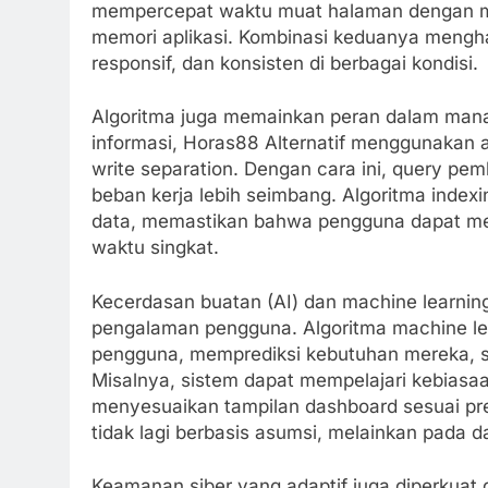
mempercepat waktu muat halaman dengan me
memori aplikasi. Kombinasi keduanya mengh
responsif, dan konsisten di berbagai kondisi.
Algoritma juga memainkan peran dalam mana
informasi, Horas88 Alternatif menggunakan 
write separation. Dengan cara ini, query pe
beban kerja lebih seimbang. Algoritma ind
data, memastikan bahwa pengguna dapat me
waktu singkat.
Kecerdasan buatan (AI) dan machine learni
pengalaman pengguna. Algoritma machine lea
pengguna, memprediksi kebutuhan mereka, s
Misalnya, sistem dapat mempelajari kebiasaan
menyesuaikan tampilan dashboard sesuai pre
tidak lagi berbasis asumsi, melainkan pada d
Keamanan siber yang adaptif juga diperkuat