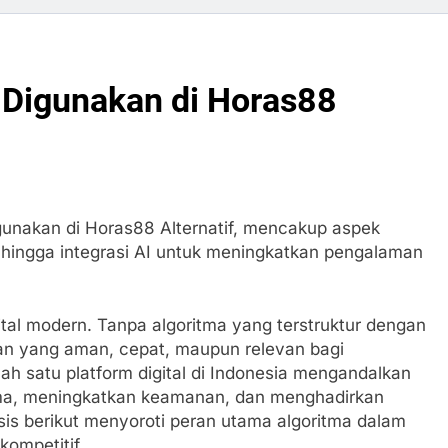
g Digunakan di Horas88
unakan di Horas88 Alternatif, mencakup aspek
 hingga integrasi AI untuk meningkatkan pengalaman
gital modern. Tanpa algoritma yang terstruktur dengan
nan yang aman, cepat, maupun relevan bagi
ah satu platform digital di Indonesia mengandalkan
rma, meningkatkan keamanan, dan menghadirkan
is berikut menyoroti peran utama algoritma dalam
kompetitif.