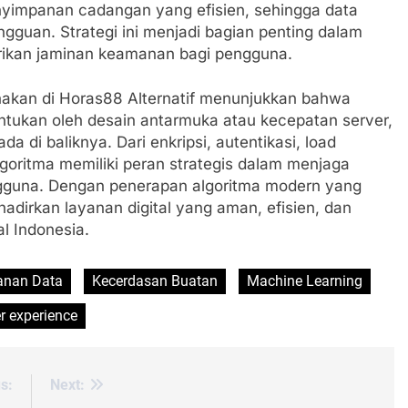
nyimpanan cadangan yang efisien, sehingga data
angguan. Strategi ini menjadi bagian penting dalam
rikan jaminan keamanan bagi pengguna.
unakan di Horas88 Alternatif menunjukkan bahwa
tentukan oleh desain antarmuka atau kecepatan server,
a di baliknya. Dari enkripsi, autentikasi, load
lgoritma memiliki peran strategis dalam menjaga
gguna. Dengan penerapan algoritma modern yang
irkan layanan digital yang aman, efisien, dan
al Indonesia.
nan Data
Kecerdasan Buatan
Machine Learning
r experience
s:
Next: