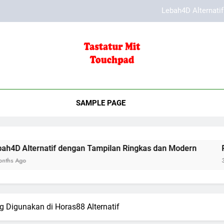
Lebah4D Alternati
Panduan Lengkap Aks
LAE138 Login Cepat dengan K
tatur Mit Touchpad
Slot Lebah4D dan Sistem Akun yang 
Keyboard Dengan Touchpad Yang Praktis Dari Tastatur Mit To
Lebah4D Alternati
SAMPLE PAGE
Panduan Lengkap Aks
LAE138 Login Cepat dengan K
atif dengan Tampilan Ringkas dan Modern
Panduan Len
3 Months Ago
g Digunakan di Horas88 Alternatif