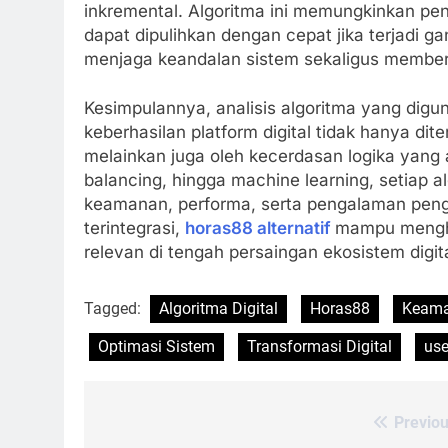
inkremental. Algoritma ini memungkinkan pe
dapat dipulihkan dengan cepat jika terjadi g
menjaga keandalan sistem sekaligus membe
Kesimpulannya, analisis algoritma yang dig
keberhasilan platform digital tidak hanya di
melainkan juga oleh kecerdasan logika yang ad
balancing, hingga machine learning, setiap a
keamanan, performa, serta pengalaman pen
terintegrasi,
horas88 alternatif
mampu menghad
relevan di tengah persaingan ekosistem digit
Tagged:
Algoritma Digital
Horas88
Keama
Optimasi Sistem
Transformasi Digital
use
Previou
Post