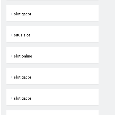
slot gacor
situs slot
slot online
slot gacor
slot gacor