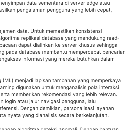
nyimpan data sementara di server edge atau
asilkan pengalaman pengguna yang lebih cepat,
jemen data. Untuk memastikan konsistensi
algoritma replikasi database yang mendukung read-
mbacaan dapat dialihkan ke server khusus sehingga
exing pada database membantu mempercepat pencarian
ngakses informasi yang mereka butuhkan dalam
ng (ML) menjadi lapisan tambahan yang memperkaya
rning digunakan untuk menganalisis pola interaksi
erta memberikan rekomendasi yang lebih relevan.
 login atau jalur navigasi pengguna, lalu
ferensi. Dengan demikian, personalisasi layanan
ata nyata yang dianalisis secara berkelanjutan.
 dengan algoritma deteksi anomali. Dengan bantuan