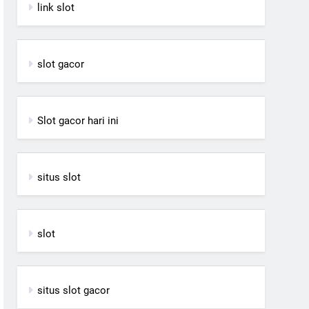
link slot
slot gacor
Slot gacor hari ini
situs slot
slot
situs slot gacor