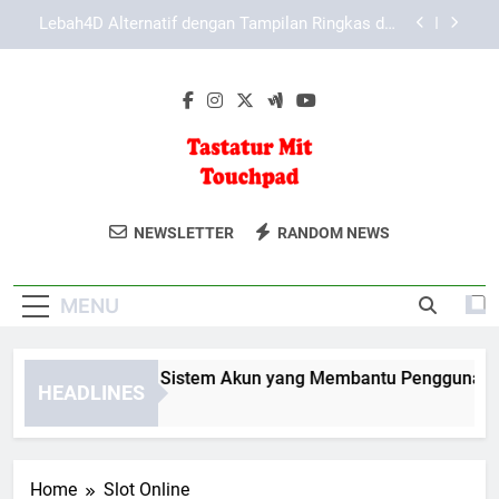
Skip
Panduan Lengkap Akses Slot Lebah4D untuk
to
Pengguna Baru
content
LAE138 Login Cepat dengan Koneksi Internet
yang Stabil dan Aman
Slot Lebah4D dan Sistem Akun yang Membantu
Pengguna Lebih Terorganisir
Lebah4D Alternatif dengan Tampilan Ringkas dan
Modern
Tastatur Mit
Dapatkan Keyboard Dengan Touchpad
Panduan Lengkap Akses Slot Lebah4D untuk
NEWSLETTER
RANDOM NEWS
Pengguna Baru
Touchpad
Yang Praktis Dari Tastatur Mit
LAE138 Login Cepat dengan Koneksi Internet
Touchpad. Solusi Ergonomis Untuk
yang Stabil dan Aman
MENU
Kenyamanan Anda.
ot Lebah4D dan Sistem Akun yang Membantu Pengguna Lebih 
HEADLINES
Months Ago
Home
Slot Online