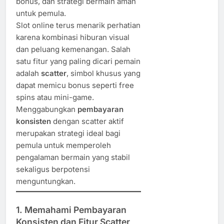
bonus, dan strategi bermain aman
untuk pemula.
Slot online terus menarik perhatian
karena kombinasi hiburan visual
dan peluang kemenangan. Salah
satu fitur yang paling dicari pemain
adalah
scatter
, simbol khusus yang
dapat memicu bonus seperti free
spins atau mini-game.
Menggabungkan
pembayaran
konsisten
dengan scatter aktif
merupakan strategi ideal bagi
pemula untuk memperoleh
pengalaman bermain yang stabil
sekaligus berpotensi
menguntungkan.
1. Memahami Pembayaran
Konsisten dan Fitur Scatter