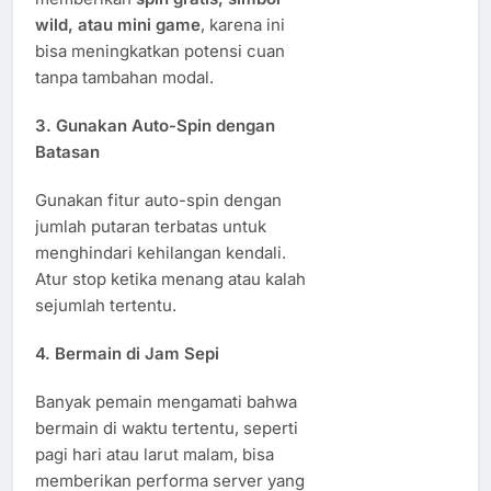
wild, atau mini game
, karena ini
bisa meningkatkan potensi cuan
tanpa tambahan modal.
3.
Gunakan Auto-Spin dengan
Batasan
Gunakan fitur auto-spin dengan
jumlah putaran terbatas untuk
menghindari kehilangan kendali.
Atur stop ketika menang atau kalah
sejumlah tertentu.
4.
Bermain di Jam Sepi
Banyak pemain mengamati bahwa
bermain di waktu tertentu, seperti
pagi hari atau larut malam, bisa
memberikan performa server yang