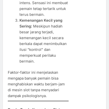
intens. Sensasi ini membuat
pemain tetap tertarik untuk
terus bermain.
Kemenangan Kecil yang
Sering:
Meskipun hadiah
besar jarang terjadi,
kemenangan kecil secara
berkala dapat menimbulkan
ilusi “kontrol” dan
memperkuat perilaku
bermain.
Faktor-faktor ini menjelaskan
mengapa banyak pemain bisa
menghabiskan waktu berjam-jam
di mesin slot tanpa menyadari
dampak psikologisnya.