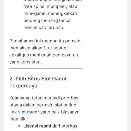
free spins, multiplier, atau
mini-game, meningkatkan
peluang menang tanpa
menambah taruhan.
Pemahaman ini membantu pemain
memaksimalkan fitur scatter
sekaligus menikmati pembayaran
yang konsisten.
2. Pilih Situs Slot Gacor
Terpercaya
Keamanan tetap menjadi prioritas
utama dalam bermain slot online.
link slot gacor
yang baik biasanya
memiliki:
Lisensi resmi
dari otoritas