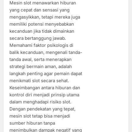
Mesin slot menawarkan hiburan
yang cepat dan sensasi yang
mengasyikkan, tetapi mereka juga
memiliki potensi menyebabkan
kecanduan jika tidak dimainkan
secara bertanggung jawab.
Memahami faktor psikologis di
balik kecanduan, mengenali tanda-
tanda awal, serta menerapkan
strategi bermain aman, adalah
langkah penting agar pemain dapat
menikmati slot secara sehat.
Keseimbangan antara hiburan dan
kontrol diri menjadi prinsip utama
dalam menghadapi risiko slot.
Dengan pendekatan yang tepat,
mesin slot tetap bisa menjadi
sumber hiburan tanpa
menimbulkan dampak negatif yang