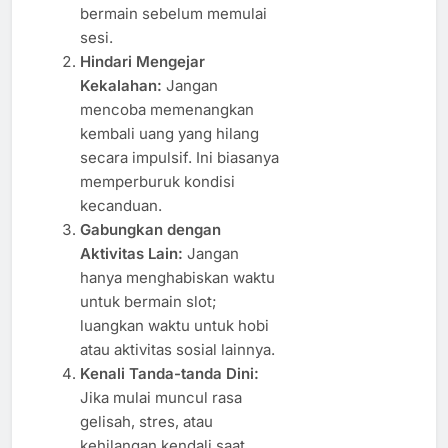
bermain sebelum memulai
sesi.
Hindari Mengejar
Kekalahan:
Jangan
mencoba memenangkan
kembali uang yang hilang
secara impulsif. Ini biasanya
memperburuk kondisi
kecanduan.
Gabungkan dengan
Aktivitas Lain:
Jangan
hanya menghabiskan waktu
untuk bermain slot;
luangkan waktu untuk hobi
atau aktivitas sosial lainnya.
Kenali Tanda-tanda Dini:
Jika mulai muncul rasa
gelisah, stres, atau
kehilangan kendali saat