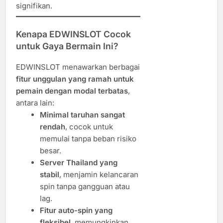
signifikan.
Kenapa EDWINSLOT Cocok
untuk Gaya Bermain Ini?
EDWINSLOT menawarkan berbagai
fitur unggulan yang ramah untuk
pemain dengan modal terbatas
,
antara lain:
Minimal taruhan sangat
rendah
, cocok untuk
memulai tanpa beban risiko
besar.
Server Thailand yang
stabil
, menjamin kelancaran
spin tanpa gangguan atau
lag.
Fitur auto-spin yang
fleksibel
, memungkinkan