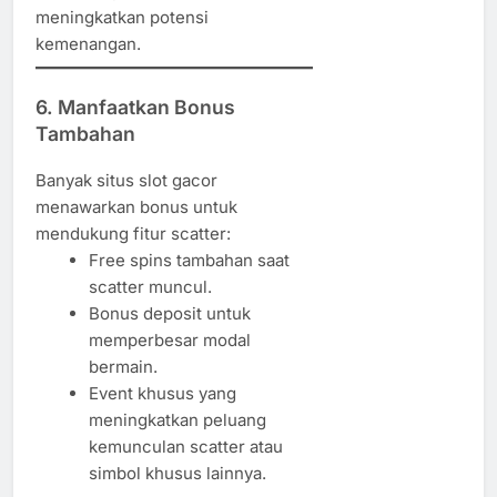
meningkatkan potensi
kemenangan.
6. Manfaatkan Bonus
Tambahan
Banyak situs slot gacor
menawarkan bonus untuk
mendukung fitur scatter:
Free spins tambahan saat
scatter muncul.
Bonus deposit untuk
memperbesar modal
bermain.
Event khusus yang
meningkatkan peluang
kemunculan scatter atau
simbol khusus lainnya.