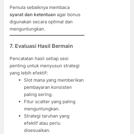
Pemula sebaiknya membaca
syarat dan ketentuan
agar bonus
digunakan secara optimal dan
menguntungkan.
7. Evaluasi Hasil Bermain
Pencatatan hasil setiap sesi
penting untuk menyusun strategi
yang lebih efektif:
Slot mana yang memberikan
pembayaran konsisten
paling sering.
Fitur scatter yang paling
menguntungkan.
Strategi taruhan yang
efektif atau perlu
disesuaikan.