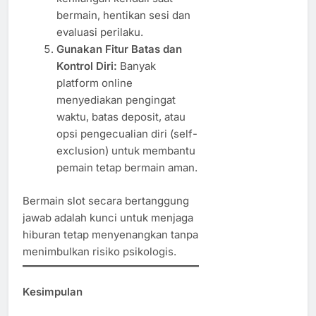
bermain, hentikan sesi dan
evaluasi perilaku.
Gunakan Fitur Batas dan
Kontrol Diri:
Banyak
platform online
menyediakan pengingat
waktu, batas deposit, atau
opsi pengecualian diri (self-
exclusion) untuk membantu
pemain tetap bermain aman.
Bermain slot secara bertanggung
jawab adalah kunci untuk menjaga
hiburan tetap menyenangkan tanpa
menimbulkan risiko psikologis.
Kesimpulan