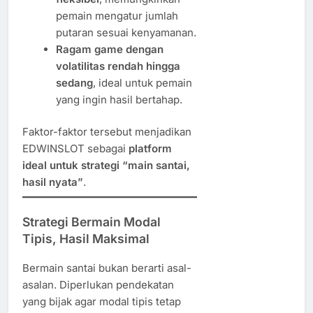
pemain mengatur jumlah
putaran sesuai kenyamanan.
Ragam game dengan
volatilitas rendah hingga
sedang
, ideal untuk pemain
yang ingin hasil bertahap.
Faktor-faktor tersebut menjadikan
EDWINSLOT sebagai
platform
ideal untuk strategi “main santai,
hasil nyata”
.
Strategi Bermain Modal
Tipis, Hasil Maksimal
Bermain santai bukan berarti asal-
asalan. Diperlukan pendekatan
yang bijak agar modal tipis tetap