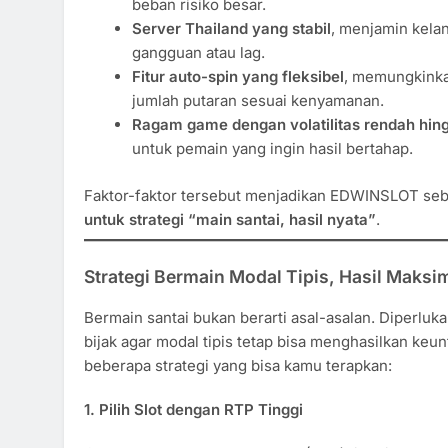
beban risiko besar.
Server Thailand yang stabil
, menjamin kela
gangguan atau lag.
Fitur auto-spin yang fleksibel
, memungkink
jumlah putaran sesuai kenyamanan.
Ragam game dengan volatilitas rendah hin
untuk pemain yang ingin hasil bertahap.
Faktor-faktor tersebut menjadikan EDWINSLOT se
untuk strategi “main santai, hasil nyata”
.
Strategi Bermain Modal Tipis, Hasil Maksi
Bermain santai bukan berarti asal-asalan. Diperlu
bijak agar modal tipis tetap bisa menghasilkan keun
beberapa strategi yang bisa kamu terapkan:
1.
Pilih Slot dengan RTP Tinggi