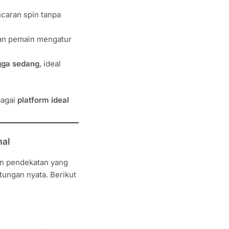
ncaran spin tanpa
an pemain mengatur
gga sedang
, ideal
bagai
platform ideal
mal
kan pendekatan yang
tungan nyata. Berikut