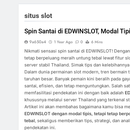
situs slot
Spin Santai di EDWINSLOT, Modal Tip
9a650a4
1 Year Ago
0
6 Mins
Nikmati sensasi spin santai di EDWINSLOT! Dengan
tetap berpeluang meraih untung tebal lewat fitur slo
server stabil Thailand. Simak tips dan kelebihannya
Dalam dunia permainan slot modern, tren bermain t
taruhan besar. Banyak pemain kini beralih pada gay
santai, efisien, dan tetap menguntungkan. Salah sa
memfasilitasi pendekatan ini dengan baik adalah
E
khususnya melalui server Thailand yang terkenal st
Artikel ini akan membahas bagaimana kamu bisa m
EDWINSLOT dengan modal tipis, tetapi tetap berp
tebal
, sekaligus memberikan tips, strategi, dan anal
pendekatan ini.