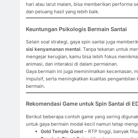
hari atau larut malam, bisa memberikan performa se
dan peluang hasil yang lebih baik.
Keuntungan Psikologis Bermain Santai
Selain soal strategi, gaya spin santai juga member
sisi kenyamanan mental
. Tanpa tekanan untuk me
mengejar kerugian, kamu bisa lebih fokus menikmat
animasi, dan interaksi di dalam permainan.
Gaya bermain ini juga meminimalkan kecemasan, m
impulsif, serta meningkatkan kualitas pengambilan
bermain.
Rekomendasi Game untuk Spin Santai di 
Berikut beberapa contoh game yang sering diguna
untuk gaya bermain modal kecil namun tetap meng
Gold Temple Quest
– RTP tinggi, banyak fitu