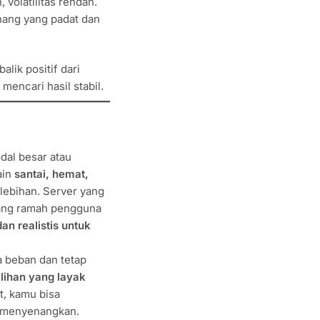
volatilitas rendah.
nang yang padat dan
lik positif dari
encari hasil stabil.
al besar atau
ain
santai, hemat,
lebihan. Server yang
y yang ramah pengguna
dan realistis untuk
 beban dan tetap
lihan yang layak
t, kamu bisa
 menyenangkan.