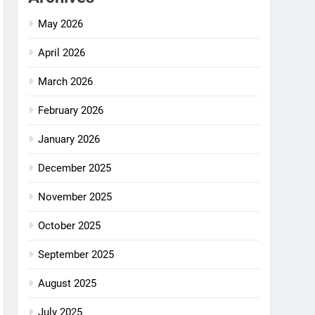
May 2026
April 2026
March 2026
February 2026
January 2026
December 2025
November 2025
October 2025
September 2025
August 2025
July 2025