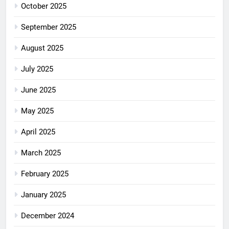
October 2025
September 2025
August 2025
July 2025
June 2025
May 2025
April 2025
March 2025
February 2025
January 2025
December 2024