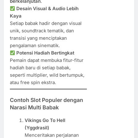
berkelanjutan
.
Desain Visual & Audio Lebih
Kaya
Setiap babak hadir dengan visual
unik, soundtrack tematik, dan
transisi yang menciptakan
pengalaman sinematik.
Potensi Hadiah Bertingkat
Pemain dapat membuka fitur-fitur
hadiah baru di setiap babak,
seperti multiplier, wild bertumpuk,
atau free spin ekstra.
Contoh Slot Populer dengan
Narasi Multi Babak
Vikings Go To Hell
(Yggdrasil)
Menceritakan perjalanan