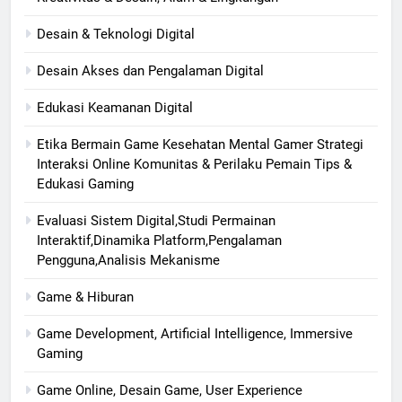
Desain & Teknologi Digital
Desain Akses dan Pengalaman Digital
Edukasi Keamanan Digital
Etika Bermain Game Kesehatan Mental Gamer Strategi
Interaksi Online Komunitas & Perilaku Pemain Tips &
Edukasi Gaming
Evaluasi Sistem Digital,Studi Permainan
Interaktif,Dinamika Platform,Pengalaman
Pengguna,Analisis Mekanisme
Game & Hiburan
Game Development, Artificial Intelligence, Immersive
Gaming
Game Online, Desain Game, User Experience