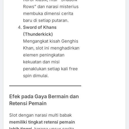
Rows” dan narasi misterius
membuka dimensi cerita
baru di setiap putaran.
Sword of Khans
(Thunderkick)
Mengangkat kisah Genghis
Khan, slot ini menghadirkan
elemen peningkatan
kekuatan dan misi
penaklukan setiap kali free
spin dimulai.
Efek pada Gaya Bermain dan
Retensi Pemain
Slot dengan narasi multi babak
memiliki tingkat retensi pemain
lebih tinggi
, karena unsur cerita