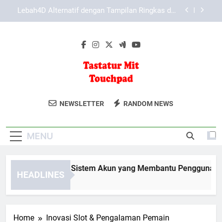
Skip
Panduan Lengkap Akses Slot Lebah4D untuk
to
Pengguna Baru
content
LAE138 Login Cepat dengan Koneksi Internet
yang Stabil dan Aman
Slot Lebah4D dan Sistem Akun yang Membantu
Pengguna Lebih Terorganisir
Lebah4D Alternatif dengan Tampilan Ringkas dan
Modern
Tastatur Mit
Dapatkan Keyboard Dengan Touchpad
Panduan Lengkap Akses Slot Lebah4D untuk
NEWSLETTER
RANDOM NEWS
Pengguna Baru
Touchpad
Yang Praktis Dari Tastatur Mit
LAE138 Login Cepat dengan Koneksi Internet
Touchpad. Solusi Ergonomis Untuk
yang Stabil dan Aman
MENU
Kenyamanan Anda.
ot Lebah4D dan Sistem Akun yang Membantu Pengguna Lebih 
HEADLINES
Months Ago
Home
Inovasi Slot & Pengalaman Pemain