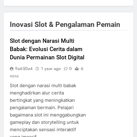
Inovasi Slot & Pengalaman Pemain
Slot dengan Narasi Multi
Babak: Evolusi Cerita dalam
Dunia Permainan Slot Digital
9a650a4
1 year ago
0
6
mins
Slot dengan narasi multi babak
menghadirkan alur cerita
bertingkat yang meningkatkan
pengalaman bermain. Pelajari
bagaimana slot ini menggabungkan
gameplay dan storytelling untuk
menciptakan sensasi interaktif
yang imersif.