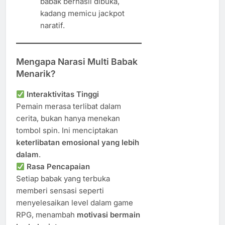
babak berhasil dibuka,
kadang memicu jackpot
naratif.
Mengapa Narasi Multi Babak
Menarik?
Interaktivitas Tinggi
Pemain merasa terlibat dalam
cerita, bukan hanya menekan
tombol spin. Ini menciptakan
keterlibatan emosional yang lebih
dalam
.
Rasa Pencapaian
Setiap babak yang terbuka
memberi sensasi seperti
menyelesaikan level dalam game
RPG, menambah
motivasi bermain