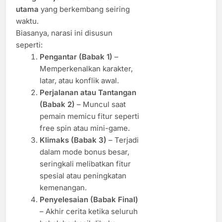
utama
yang berkembang seiring
waktu.
Biasanya, narasi ini disusun
seperti:
Pengantar (Babak 1)
–
Memperkenalkan karakter,
latar, atau konflik awal.
Perjalanan atau Tantangan
(Babak 2)
– Muncul saat
pemain memicu fitur seperti
free spin atau mini-game.
Klimaks (Babak 3)
– Terjadi
dalam mode bonus besar,
seringkali melibatkan fitur
spesial atau peningkatan
kemenangan.
Penyelesaian (Babak Final)
– Akhir cerita ketika seluruh