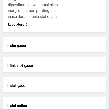
dipastikan bahwa narasi akan
menjadi elemen penting dalam
masa depan dunia slot digital.
Read More
slot gacor
link slot gacor
slot gacor
slot online