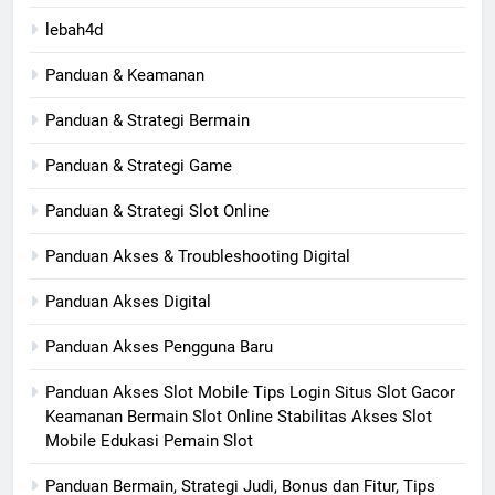
lebah4d
Panduan & Keamanan
Panduan & Strategi Bermain
Panduan & Strategi Game
Panduan & Strategi Slot Online
Panduan Akses & Troubleshooting Digital
Panduan Akses Digital
Panduan Akses Pengguna Baru
Panduan Akses Slot Mobile Tips Login Situs Slot Gacor
Keamanan Bermain Slot Online Stabilitas Akses Slot
Mobile Edukasi Pemain Slot
Panduan Bermain, Strategi Judi, Bonus dan Fitur, Tips