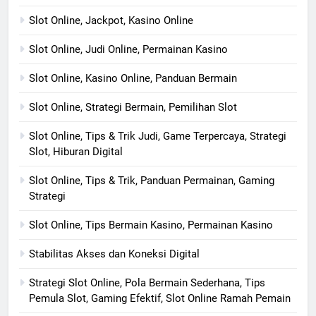
Slot Online, Jackpot, Kasino Online
Slot Online, Judi Online, Permainan Kasino
Slot Online, Kasino Online, Panduan Bermain
Slot Online, Strategi Bermain, Pemilihan Slot
Slot Online, Tips & Trik Judi, Game Terpercaya, Strategi
Slot, Hiburan Digital
Slot Online, Tips & Trik, Panduan Permainan, Gaming
Strategi
Slot Online, Tips Bermain Kasino, Permainan Kasino
Stabilitas Akses dan Koneksi Digital
Strategi Slot Online, Pola Bermain Sederhana, Tips
Pemula Slot, Gaming Efektif, Slot Online Ramah Pemain