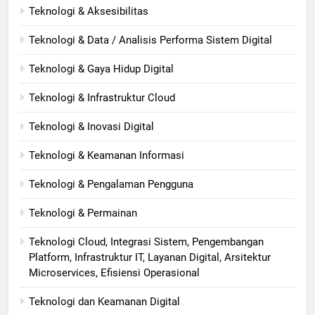
Teknologi & Aksesibilitas
Teknologi & Data / Analisis Performa Sistem Digital
Teknologi & Gaya Hidup Digital
Teknologi & Infrastruktur Cloud
Teknologi & Inovasi Digital
Teknologi & Keamanan Informasi
Teknologi & Pengalaman Pengguna
Teknologi & Permainan
Teknologi Cloud, Integrasi Sistem, Pengembangan
Platform, Infrastruktur IT, Layanan Digital, Arsitektur
Microservices, Efisiensi Operasional
Teknologi dan Keamanan Digital