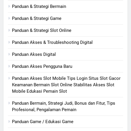
Panduan & Strategi Bermain
Panduan & Strategi Game
Panduan & Strategi Slot Online
Panduan Akses & Troubleshooting Digital
Panduan Akses Digital
Panduan Akses Pengguna Baru
Panduan Akses Slot Mobile Tips Login Situs Slot Gacor
Keamanan Bermain Slot Online Stabilitas Akses Slot
Mobile Edukasi Pemain Slot
Panduan Bermain, Strategi Judi, Bonus dan Fitur, Tips
Profesional, Pengalaman Pemain
Panduan Game / Edukasi Game