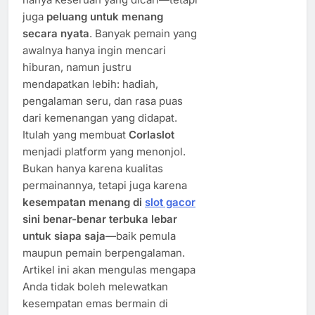
juga
peluang untuk menang
secara nyata
. Banyak pemain yang
awalnya hanya ingin mencari
hiburan, namun justru
mendapatkan lebih: hadiah,
pengalaman seru, dan rasa puas
dari kemenangan yang didapat.
Itulah yang membuat
Corlaslot
menjadi platform yang menonjol.
Bukan hanya karena kualitas
permainannya, tetapi juga karena
kesempatan menang di
slot gacor
sini benar-benar terbuka lebar
untuk siapa saja
—baik pemula
maupun pemain berpengalaman.
Artikel ini akan mengulas mengapa
Anda tidak boleh melewatkan
kesempatan emas bermain di