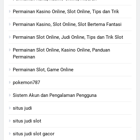
Permainan Kasino Online, Slot Online, Tips dan Trik
Permainan Kasino, Slot Online, Slot Bertema Fantasi
Permainan Slot Online, Judi Online, Tips dan Trik Slot
Permainan Slot Online, Kasino Online, Panduan
Permainan
Permainan Slot, Game Online
pokemon787
Sistem Akun dan Pengalaman Pengguna
situs judi
situs judi slot
situs judi slot gacor