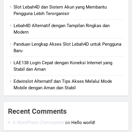
Slot Lebah4D dan Sistem Akun yang Membantu
Pengguna Lebih Terorganisir
Lebah4D Alternatif dengan Tampilan Ringkas dan
Modern
Panduan Lengkap Akses Slot Lebah4D untuk Pengguna
Baru
LAE138 Login Cepat dengan Koneksi Internet yang
Stabil dan Aman
Edwinslot Alternatif dan Tips Akses Melalui Mode
Mobile dengan Aman dan Stabil
Recent Comments
A WordPress Commenter
on
Hello world!