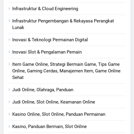
Infrastruktur & Cloud Engineering
Infrastruktur Pengembangan & Rekayasa Perangkat
Lunak
Inovasi & Teknologi Permainan Digital
Inovasi Slot & Pengalaman Pemain
Item Game Online, Strategi Bermain Game, Tips Game
Online, Gaming Cerdas, Manajemen Item, Game Online
Sehat
Judi Online, Olahraga, Panduan
Judi Online, Slot Online, Keamanan Online
Kasino Online, Slot Online, Panduan Permainan
Kasino, Panduan Bermain, Slot Online