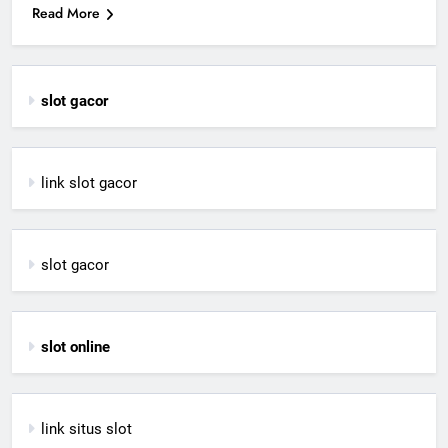
Read More
slot gacor
link slot gacor
slot gacor
slot online
link situs slot