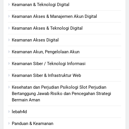
Keamanan & Teknologi Digital
Keamanan Akses & Manajemen Akun Digital
Keamanan Akses & Teknologi Digital
Keamanan Akses Digital
Keamanan Akun, Pengelolaan Akun
Keamanan Siber / Teknologi Informasi
Keamanan Siber & Infrastruktur Web
Kesehatan dan Perjudian Psikologi Slot Perjudian
Bertanggung Jawab Risiko dan Pencegahan Strategi
Bermain Aman
lebah4d
Panduan & Keamanan