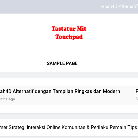
Lebah4D Alternati
Panduan Lengkap Aks
LAE138 Login Cepat dengan K
tatur Mit Touchpad
Slot Lebah4D dan Sistem Akun yang 
Keyboard Dengan Touchpad Yang Praktis Dari Tastatur Mit To
Lebah4D Alternati
SAMPLE PAGE
Panduan Lengkap Aks
LAE138 Login Cepat dengan K
ernatif dengan Tampilan Ringkas dan Modern
Panduan 
3 Months Ag
r Strategi Interaksi Online Komunitas & Perilaku Pemain Tip