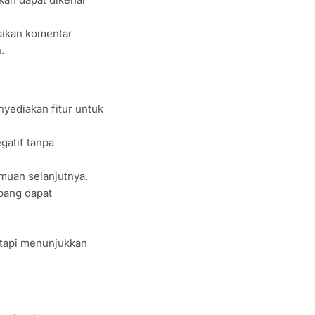
aikan komentar
.
yediakan fitur untuk
atif tanpa
muan selanjutnya.
bang dapat
etapi menunjukkan