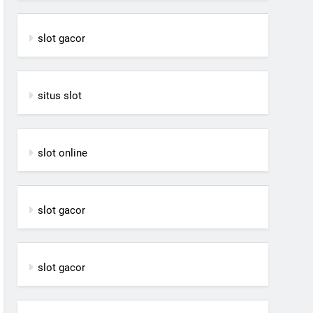
slot gacor
situs slot
slot online
slot gacor
slot gacor