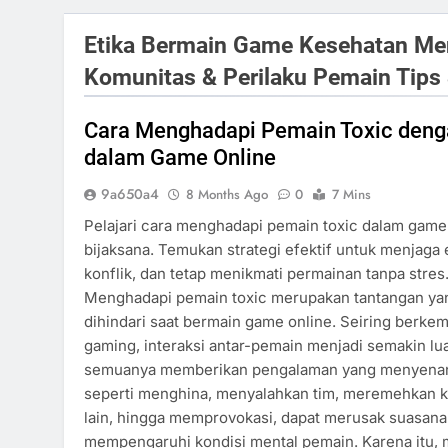
Etika Bermain Game Kesehatan Ment
Komunitas & Perilaku Pemain Tips
Cara Menghadapi Pemain Toxic deng
dalam Game Online
9a650a4
8 Months Ago
0
7 Mins
Pelajari cara menghadapi pemain toxic dalam game
bijaksana. Temukan strategi efektif untuk menjaga
konflik, dan tetap menikmati permainan tanpa stres
Menghadapi pemain toxic merupakan tantangan yan
dihindari saat bermain game online. Seiring berke
gaming, interaksi antar-pemain menjadi semakin lu
semuanya memberikan pengalaman yang menyenang
seperti menghina, menyalahkan tim, meremehkan
lain, hingga memprovokasi, dapat merusak suasana
mempengaruhi kondisi mental pemain. Karena itu,