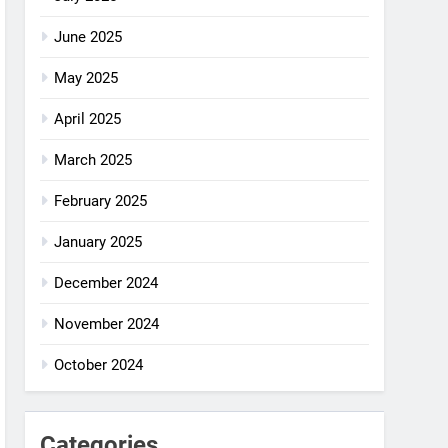
June 2025
May 2025
April 2025
March 2025
February 2025
January 2025
December 2024
November 2024
October 2024
Categories