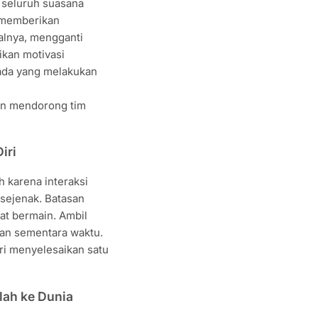
 seluruh suasana
 memberikan
salnya, mengganti
ikan motivasi
 ada yang melakukan
an mendorong tim
iri
h karena interaksi
 sejenak. Batasan
at bermain. Ambil
nan sementara waktu.
ri menyelesaikan satu
lah ke Dunia