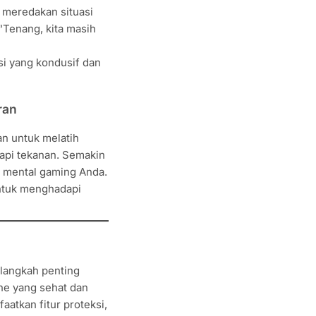
 meredakan situasi
 “Tenang, kita masih
si yang kondusif dan
ran
n untuk melatih
api tekanan. Semakin
t mental gaming Anda.
ntuk menghadapi
langkah penting
ne yang sehat dan
tkan fitur proteksi,