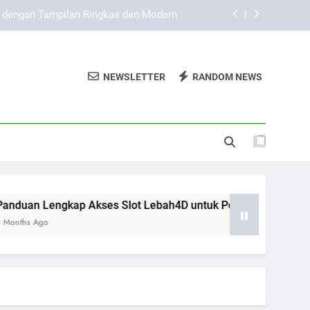
f dengan Tampilan Ringkas dan Modern
es Slot Lebah4D untuk Pengguna Baru
oneksi Internet yang Stabil dan Aman
NEWSLETTER
RANDOM NEWS
Membantu Pengguna Lebih Terorganisir
uchpad. Solusi Ergonomis Untuk Kenyamanan Anda.
f dengan Tampilan Ringkas dan Modern
es Slot Lebah4D untuk Pengguna Baru
oneksi Internet yang Stabil dan Aman
gkap Akses Slot Lebah4D untuk Pengguna Baru
LAE138 
3 Months