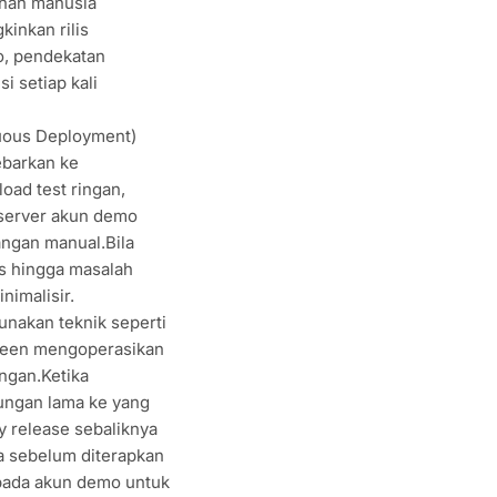
ahan manusia
inkan rilis
o, pendekatan
i setiap kali
nuous Deployment)
ebarkan ke
load test ringan,
 server akun demo
ngan manual.Bila
is hingga masalah
nimalisir.
nakan teknik seperti
green mengoperasikan
ngan.Ketika
kungan lama ke yang
y release sebaliknya
 sebelum diterapkan
 pada akun demo untuk