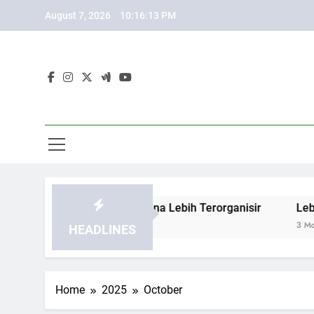
Skip
August 7, 2026
10:16:14 PM
to
content
Tas
Dapatkan 
Membantu Pengguna Lebih Terorganisir
Lebah4D Altern
3 Months Ago
HEADLINES
Home
2025
October