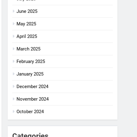
June 2025
May 2025
April 2025
March 2025
February 2025
January 2025
December 2024
November 2024
October 2024
Categories