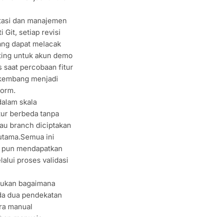
tasi dan manajemen
Git, setiap revisi
ang dapat melacak
ting untuk akun demo
s saat percobaan fitur
erkembang menjadi
form.
dalam skala
tur berbeda tanpa
au branch diciptakan
 utama.Semua ini
o pun mendapatkan
alui proses validasi
ntukan bagaimana
Ada dua pendekatan
ra manual