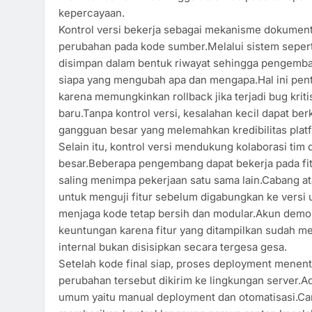
kepercayaan.
Kontrol versi bekerja sebagai mekanisme dokumen
perubahan pada kode sumber.Melalui sistem seperti 
disimpan dalam bentuk riwayat sehingga pengemb
siapa yang mengubah apa dan mengapa.Hal ini pen
karena memungkinkan rollback jika terjadi bug kriti
baru.Tanpa kontrol versi, kesalahan kecil dapat b
gangguan besar yang melemahkan kredibilitas plat
Selain itu, kontrol versi mendukung kolaborasi tim 
besar.Beberapa pengembang dapat bekerja pada fi
saling menimpa pekerjaan satu sama lain.Cabang at
untuk menguji fitur sebelum digabungkan ke versi
menjaga kode tetap bersih dan modular.Akun dem
keuntungan karena fitur yang ditampilkan sudah mel
internal bukan disisipkan secara tergesa gesa.
Setelah kode final siap, proses deployment mene
perubahan tersebut dikirim ke lingkungan server.
umum yaitu manual deployment dan otomatisasi.Ca