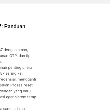
7: Panduan
787 dengan aman,
manan OTP, dan tips
.
han penting di era
87 sering kali
redensial, mengganti
igakan.Proses reset
 dengan yang baru,
asi agar sistem tetap
a sandi adalah