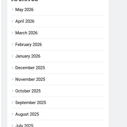
May 2026
April 2026
March 2026
February 2026
January 2026
December 2025
November 2025
October 2025
September 2025
August 2025
July 2025