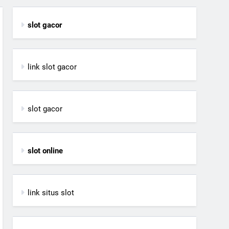
slot gacor
link slot gacor
slot gacor
slot online
link situs slot