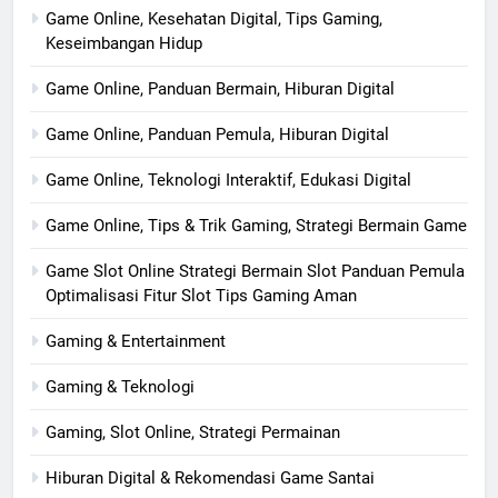
Game Online, Kesehatan Digital, Tips Gaming,
Keseimbangan Hidup
Game Online, Panduan Bermain, Hiburan Digital
Game Online, Panduan Pemula, Hiburan Digital
Game Online, Teknologi Interaktif, Edukasi Digital
Game Online, Tips & Trik Gaming, Strategi Bermain Game
Game Slot Online Strategi Bermain Slot Panduan Pemula
Optimalisasi Fitur Slot Tips Gaming Aman
Gaming & Entertainment
Gaming & Teknologi
Gaming, Slot Online, Strategi Permainan
Hiburan Digital & Rekomendasi Game Santai