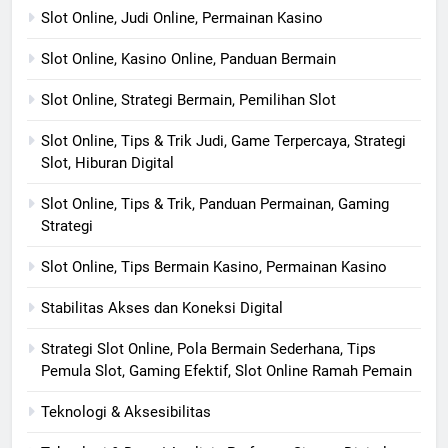
Slot Online, Judi Online, Permainan Kasino
Slot Online, Kasino Online, Panduan Bermain
Slot Online, Strategi Bermain, Pemilihan Slot
Slot Online, Tips & Trik Judi, Game Terpercaya, Strategi
Slot, Hiburan Digital
Slot Online, Tips & Trik, Panduan Permainan, Gaming
Strategi
Slot Online, Tips Bermain Kasino, Permainan Kasino
Stabilitas Akses dan Koneksi Digital
Strategi Slot Online, Pola Bermain Sederhana, Tips
Pemula Slot, Gaming Efektif, Slot Online Ramah Pemain
Teknologi & Aksesibilitas