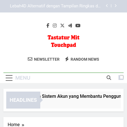
Skip
Panduan Lengkap Akses Slot Lebah4D untuk
to
Pengguna Baru
content
LAE138 Login Cepat dengan Koneksi Internet
yang Stabil dan Aman
Slot Lebah4D dan Sistem Akun yang Membantu
Pengguna Lebih Terorganisir
Lebah4D Alternatif dengan Tampilan Ringkas dan
Modern
Tastatur Mit
Dapatkan Keyboard Dengan Touchpad
Panduan Lengkap Akses Slot Lebah4D untuk
NEWSLETTER
RANDOM NEWS
Pengguna Baru
Touchpad
Yang Praktis Dari Tastatur Mit
LAE138 Login Cepat dengan Koneksi Internet
Touchpad. Solusi Ergonomis Untuk
yang Stabil dan Aman
MENU
Kenyamanan Anda.
lot Lebah4D dan Sistem Akun yang Membantu Pengguna Lebih
HEADLINES
 Months Ago
Home