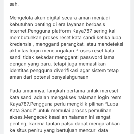
sah.
Mengelola akun digital secara aman menjadi
kebutuhan penting di era layanan berbasis
internet.Pengguna platform Kaya787 sering kali
membutuhkan proses reset kata sandi ketika lupa
kredensial, mengganti perangkat, atau mendeteksi
aktivitas login mencurigakan.Proses reset kata
sandi tidak sekadar mengganti password lama
dengan yang baru, tetapi juga memastikan
identitas pengguna diverifikasi agar sistem tetap
aman dari potensi penyalahgunaan
Pada umumnya, langkah pertama untuk mereset
kata sandi adalah mengakses halaman login resmi
Kaya787.Pengguna perlu mengklik pilihan “Lupa
Kata Sandi” untuk memulai proses pemulihan
akses.Mengecek keaslian halaman ini sangat
penting, karena tautan palsu dapat mengarahkan
ke situs peniru yang bertujuan mencuri data