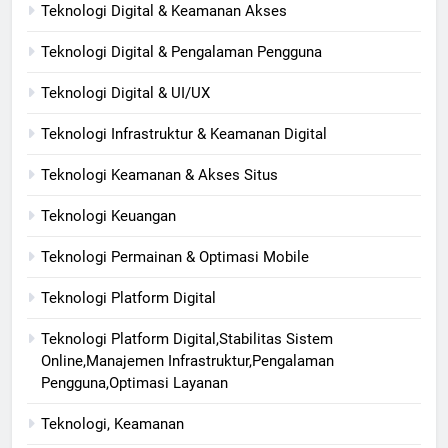
Teknologi Digital & Keamanan Akses
Teknologi Digital & Pengalaman Pengguna
Teknologi Digital & UI/UX
Teknologi Infrastruktur & Keamanan Digital
Teknologi Keamanan & Akses Situs
Teknologi Keuangan
Teknologi Permainan & Optimasi Mobile
Teknologi Platform Digital
Teknologi Platform Digital,Stabilitas Sistem
Online,Manajemen Infrastruktur,Pengalaman
Pengguna,Optimasi Layanan
Teknologi, Keamanan