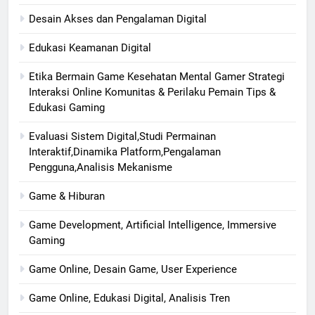
Desain Akses dan Pengalaman Digital
Edukasi Keamanan Digital
Etika Bermain Game Kesehatan Mental Gamer Strategi
Interaksi Online Komunitas & Perilaku Pemain Tips &
Edukasi Gaming
Evaluasi Sistem Digital,Studi Permainan
Interaktif,Dinamika Platform,Pengalaman
Pengguna,Analisis Mekanisme
Game & Hiburan
Game Development, Artificial Intelligence, Immersive
Gaming
Game Online, Desain Game, User Experience
Game Online, Edukasi Digital, Analisis Tren