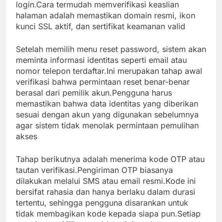
login.Cara termudah memverifikasi keaslian
halaman adalah memastikan domain resmi, ikon
kunci SSL aktif, dan sertifikat keamanan valid
Setelah memilih menu reset password, sistem akan
meminta informasi identitas seperti email atau
nomor telepon terdaftar.Ini merupakan tahap awal
verifikasi bahwa permintaan reset benar-benar
berasal dari pemilik akun.Pengguna harus
memastikan bahwa data identitas yang diberikan
sesuai dengan akun yang digunakan sebelumnya
agar sistem tidak menolak permintaan pemulihan
akses
Tahap berikutnya adalah menerima kode OTP atau
tautan verifikasi.Pengiriman OTP biasanya
dilakukan melalui SMS atau email resmi.Kode ini
bersifat rahasia dan hanya berlaku dalam durasi
tertentu, sehingga pengguna disarankan untuk
tidak membagikan kode kepada siapa pun.Setiap