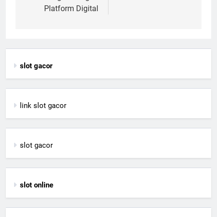
Platform Digital
slot gacor
link slot gacor
slot gacor
slot online