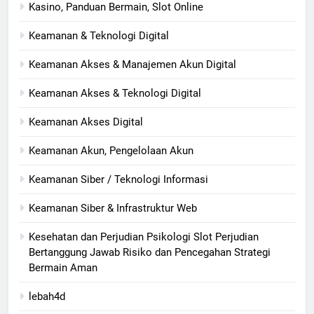
Kasino, Panduan Bermain, Slot Online
Keamanan & Teknologi Digital
Keamanan Akses & Manajemen Akun Digital
Keamanan Akses & Teknologi Digital
Keamanan Akses Digital
Keamanan Akun, Pengelolaan Akun
Keamanan Siber / Teknologi Informasi
Keamanan Siber & Infrastruktur Web
Kesehatan dan Perjudian Psikologi Slot Perjudian
Bertanggung Jawab Risiko dan Pencegahan Strategi
Bermain Aman
lebah4d