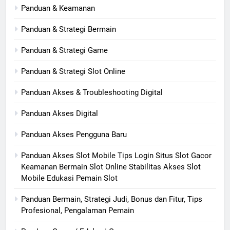
Panduan & Keamanan
Panduan & Strategi Bermain
Panduan & Strategi Game
Panduan & Strategi Slot Online
Panduan Akses & Troubleshooting Digital
Panduan Akses Digital
Panduan Akses Pengguna Baru
Panduan Akses Slot Mobile Tips Login Situs Slot Gacor
Keamanan Bermain Slot Online Stabilitas Akses Slot
Mobile Edukasi Pemain Slot
Panduan Bermain, Strategi Judi, Bonus dan Fitur, Tips
Profesional, Pengalaman Pemain