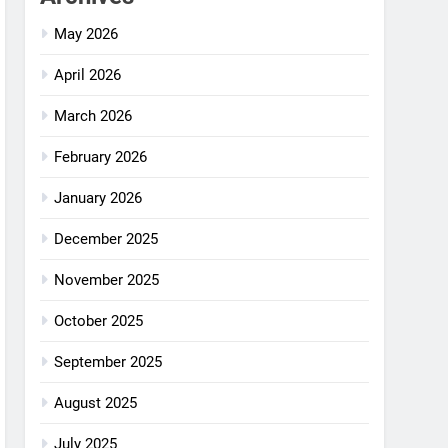
May 2026
April 2026
March 2026
February 2026
January 2026
December 2025
November 2025
October 2025
September 2025
August 2025
July 2025