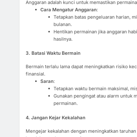
Anggaran adalah kunci untuk memastikan permainan
Cara Mengatur Anggaran
:
Tetapkan batas pengeluaran harian, m
bulanan.
Hentikan permainan jika anggaran habis
hasilnya.
3. Batasi Waktu Bermain
Bermain terlalu lama dapat meningkatkan risiko ke
finansial.
Saran
:
Tetapkan waktu bermain maksimal, mis
Gunakan pengingat atau alarm untuk m
permainan.
4. Jangan Kejar Kekalahan
Mengejar kekalahan dengan meningkatkan taruhan 