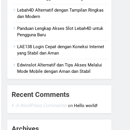
Lebah4D Alternatif dengan Tampilan Ringkas
dan Modern
Panduan Lengkap Akses Slot Lebah4D untuk
Pengguna Baru
LAE138 Login Cepat dengan Koneksi Internet
yang Stabil dan Aman
Edwinslot Alternatif dan Tips Akses Melalui
Mode Mobile dengan Aman dan Stabil
Recent Comments
A WordPress Commenter
on
Hello world!
Archives