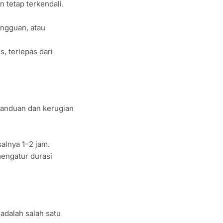
 tetap terkendali.
ingguan, atau
, terlepas dari
canduan dan kerugian
alnya 1–2 jam.
engatur durasi
adalah salah satu