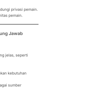
dungi privasi pemain.
nitas pemain.
gung Jawab
g jelas, seperti
ukan kebutuhan
agai sumber