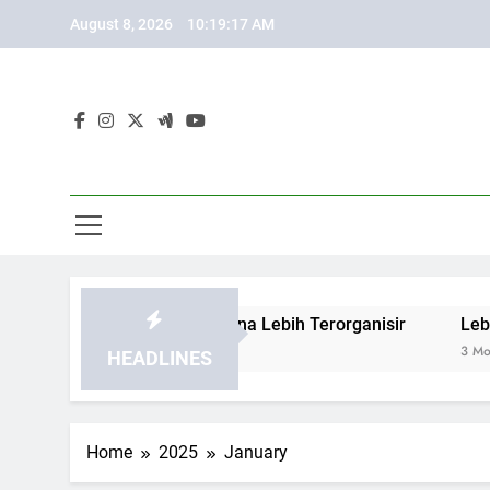
Skip
August 8, 2026
10:19:18 AM
to
content
Tas
Dapatkan 
Membantu Pengguna Lebih Terorganisir
Lebah4D Alterna
3 Months Ago
HEADLINES
Home
2025
January