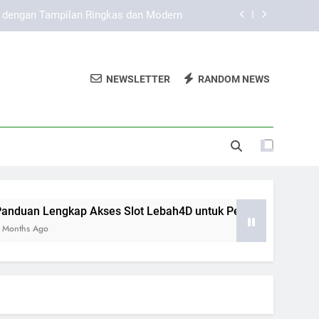
f dengan Tampilan Ringkas dan Modern
es Slot Lebah4D untuk Pengguna Baru
oneksi Internet yang Stabil dan Aman
NEWSLETTER
RANDOM NEWS
Membantu Pengguna Lebih Terorganisir
uchpad. Solusi Ergonomis Untuk Kenyamanan Anda.
f dengan Tampilan Ringkas dan Modern
es Slot Lebah4D untuk Pengguna Baru
oneksi Internet yang Stabil dan Aman
kap Akses Slot Lebah4D untuk Pengguna Baru
LAE138 
3 Months 