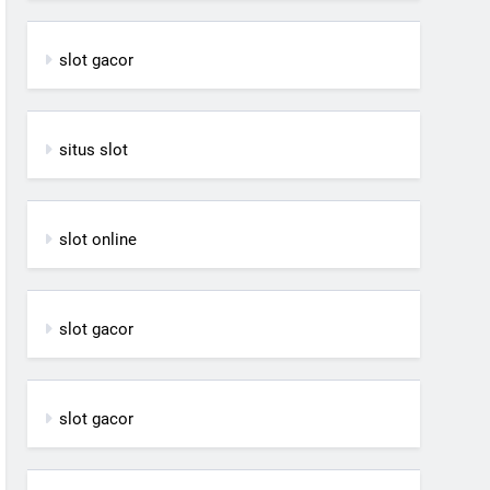
slot gacor
situs slot
slot online
slot gacor
slot gacor