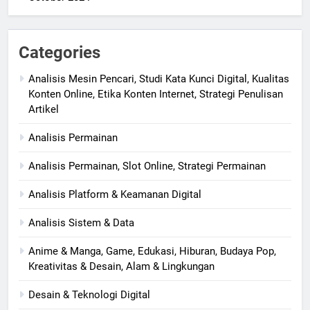
Categories
Analisis Mesin Pencari, Studi Kata Kunci Digital, Kualitas
Konten Online, Etika Konten Internet, Strategi Penulisan
Artikel
Analisis Permainan
Analisis Permainan, Slot Online, Strategi Permainan
Analisis Platform & Keamanan Digital
Analisis Sistem & Data
Anime & Manga, Game, Edukasi, Hiburan, Budaya Pop,
Kreativitas & Desain, Alam & Lingkungan
Desain & Teknologi Digital