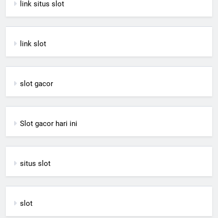
link situs slot
link slot
slot gacor
Slot gacor hari ini
situs slot
slot