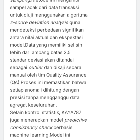
sampel acak dari data transaksi
untuk diuji menggunakan algoritma
z-score deviation analysis
guna
mendeteksi perbedaan signifikan
antara nilai aktual dan ekspektasi
model.Data yang memiliki selisih
lebih dari ambang batas 2,5
standar deviasi akan ditandai
sebagai
outlier
dan dikaji secara
manual oleh tim Quality Assurance
(QA).Proses ini memastikan bahwa
setiap anomali dihitung dengan
presisi tanpa mengganggu data
agregat keseluruhan.
Selain kontrol statistik, KAYA787
juga menerapkan model
predictive
consistency check
berbasis
machine learning.Model ini