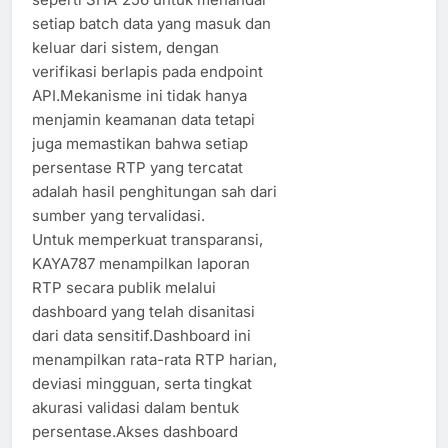
setiap batch data yang masuk dan
keluar dari sistem, dengan
verifikasi berlapis pada endpoint
API.Mekanisme ini tidak hanya
menjamin keamanan data tetapi
juga memastikan bahwa setiap
persentase RTP yang tercatat
adalah hasil penghitungan sah dari
sumber yang tervalidasi.
Untuk memperkuat transparansi,
KAYA787 menampilkan laporan
RTP secara publik melalui
dashboard yang telah disanitasi
dari data sensitif.Dashboard ini
menampilkan rata-rata RTP harian,
deviasi mingguan, serta tingkat
akurasi validasi dalam bentuk
persentase.Akses dashboard