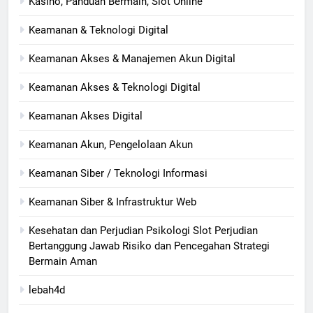
Kasino, Panduan Bermain, Slot Online
Keamanan & Teknologi Digital
Keamanan Akses & Manajemen Akun Digital
Keamanan Akses & Teknologi Digital
Keamanan Akses Digital
Keamanan Akun, Pengelolaan Akun
Keamanan Siber / Teknologi Informasi
Keamanan Siber & Infrastruktur Web
Kesehatan dan Perjudian Psikologi Slot Perjudian
Bertanggung Jawab Risiko dan Pencegahan Strategi
Bermain Aman
lebah4d