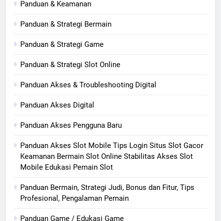
Panduan & Keamanan
Panduan & Strategi Bermain
Panduan & Strategi Game
Panduan & Strategi Slot Online
Panduan Akses & Troubleshooting Digital
Panduan Akses Digital
Panduan Akses Pengguna Baru
Panduan Akses Slot Mobile Tips Login Situs Slot Gacor
Keamanan Bermain Slot Online Stabilitas Akses Slot
Mobile Edukasi Pemain Slot
Panduan Bermain, Strategi Judi, Bonus dan Fitur, Tips
Profesional, Pengalaman Pemain
Panduan Game / Edukasi Game