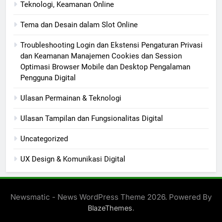
Teknologi, Keamanan Online
Tema dan Desain dalam Slot Online
Troubleshooting Login dan Ekstensi Pengaturan Privasi
dan Keamanan Manajemen Cookies dan Session
Optimasi Browser Mobile dan Desktop Pengalaman
Pengguna Digital
Ulasan Permainan & Teknologi
Ulasan Tampilan dan Fungsionalitas Digital
Uncategorized
UX Design & Komunikasi Digital
Newsmatic - News WordPress Theme 2026. Powered By
.
BlazeThemes