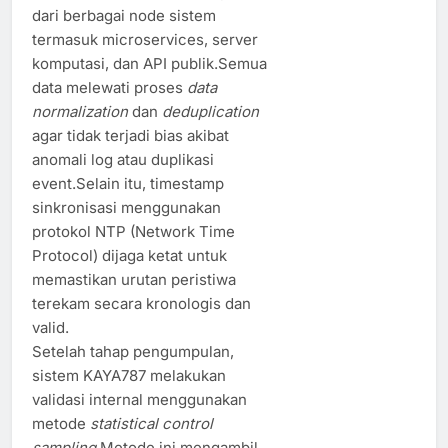
dari berbagai node sistem
termasuk microservices, server
komputasi, dan API publik.Semua
data melewati proses
data
normalization
dan
deduplication
agar tidak terjadi bias akibat
anomali log atau duplikasi
event.Selain itu, timestamp
sinkronisasi menggunakan
protokol NTP (Network Time
Protocol) dijaga ketat untuk
memastikan urutan peristiwa
terekam secara kronologis dan
valid.
Setelah tahap pengumpulan,
sistem KAYA787 melakukan
validasi internal menggunakan
metode
statistical control
sampling
.Metode ini mengambil