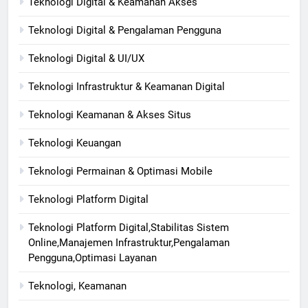
Teknologi Digital & Keamanan Akses
Teknologi Digital & Pengalaman Pengguna
Teknologi Digital & UI/UX
Teknologi Infrastruktur & Keamanan Digital
Teknologi Keamanan & Akses Situs
Teknologi Keuangan
Teknologi Permainan & Optimasi Mobile
Teknologi Platform Digital
Teknologi Platform Digital,Stabilitas Sistem
Online,Manajemen Infrastruktur,Pengalaman
Pengguna,Optimasi Layanan
Teknologi, Keamanan