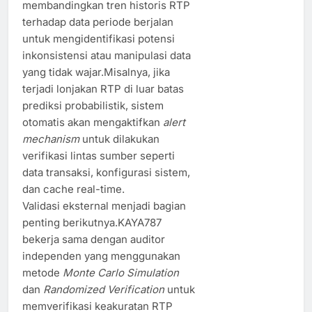
membandingkan tren historis RTP
terhadap data periode berjalan
untuk mengidentifikasi potensi
inkonsistensi atau manipulasi data
yang tidak wajar.Misalnya, jika
terjadi lonjakan RTP di luar batas
prediksi probabilistik, sistem
otomatis akan mengaktifkan
alert
mechanism
untuk dilakukan
verifikasi lintas sumber seperti
data transaksi, konfigurasi sistem,
dan cache real-time.
Validasi eksternal menjadi bagian
penting berikutnya.KAYA787
bekerja sama dengan auditor
independen yang menggunakan
metode
Monte Carlo Simulation
dan
Randomized Verification
untuk
memverifikasi keakuratan RTP