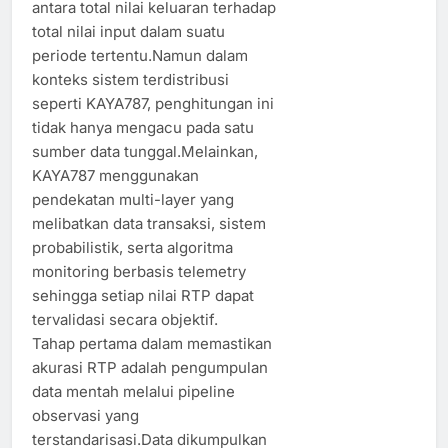
antara total nilai keluaran terhadap
total nilai input dalam suatu
periode tertentu.Namun dalam
konteks sistem terdistribusi
seperti KAYA787, penghitungan ini
tidak hanya mengacu pada satu
sumber data tunggal.Melainkan,
KAYA787 menggunakan
pendekatan multi-layer yang
melibatkan data transaksi, sistem
probabilistik, serta algoritma
monitoring berbasis telemetry
sehingga setiap nilai RTP dapat
tervalidasi secara objektif.
Tahap pertama dalam memastikan
akurasi RTP adalah pengumpulan
data mentah melalui pipeline
observasi yang
terstandarisasi.Data dikumpulkan