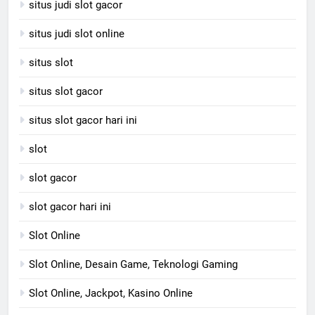
situs judi slot gacor
situs judi slot online
situs slot
situs slot gacor
situs slot gacor hari ini
slot
slot gacor
slot gacor hari ini
Slot Online
Slot Online, Desain Game, Teknologi Gaming
Slot Online, Jackpot, Kasino Online