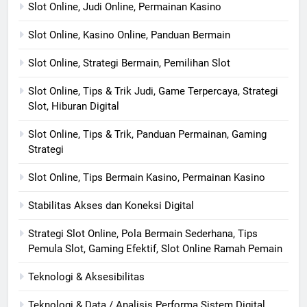
Slot Online, Judi Online, Permainan Kasino
Slot Online, Kasino Online, Panduan Bermain
Slot Online, Strategi Bermain, Pemilihan Slot
Slot Online, Tips & Trik Judi, Game Terpercaya, Strategi
Slot, Hiburan Digital
Slot Online, Tips & Trik, Panduan Permainan, Gaming
Strategi
Slot Online, Tips Bermain Kasino, Permainan Kasino
Stabilitas Akses dan Koneksi Digital
Strategi Slot Online, Pola Bermain Sederhana, Tips
Pemula Slot, Gaming Efektif, Slot Online Ramah Pemain
Teknologi & Aksesibilitas
Teknologi & Data / Analisis Performa Sistem Digital