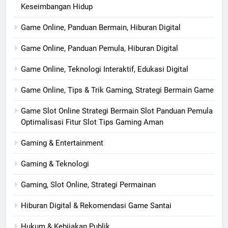
Keseimbangan Hidup
Game Online, Panduan Bermain, Hiburan Digital
Game Online, Panduan Pemula, Hiburan Digital
Game Online, Teknologi Interaktif, Edukasi Digital
Game Online, Tips & Trik Gaming, Strategi Bermain Game
Game Slot Online Strategi Bermain Slot Panduan Pemula
Optimalisasi Fitur Slot Tips Gaming Aman
Gaming & Entertainment
Gaming & Teknologi
Gaming, Slot Online, Strategi Permainan
Hiburan Digital & Rekomendasi Game Santai
Hukum & Kebijakan Publik