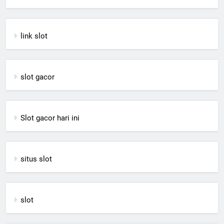
link slot
slot gacor
Slot gacor hari ini
situs slot
slot