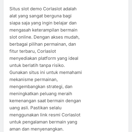
Situs slot demo Corlaslot adalah
alat yang sangat berguna bagi
siapa saja yang ingin belajar dan
mengasah keterampilan bermain
slot online. Dengan akses mudah,
berbagai pilihan permainan, dan
fitur terbaru, Corlaslot
menyediakan platform yang ideal
untuk berlatih tanpa risiko.
Gunakan situs ini untuk memahami
mekanisme permainan,
mengembangkan strategi, dan
meningkatkan peluang meraih
kemenangan saat bermain dengan
uang asli. Pastikan selalu
menggunakan link resmi Corlaslot
untuk pengalaman bermain yang
aman dan menyenangkan.