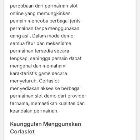
percobaan dari permainan slot
online yang memungkinkan
pemain mencoba berbagai jenis
permainan tanpa menggunakan
uang asli. Dalam mode demo,
semua fitur dan mekanisme
permainan tersedia secara
lengkap, sehingga pemain dapat
mengenal dan memahami
karakteristik game secara
menyeluruh. Corlaslot
menyediakan akses ke berbagai
permainan slot demo dari provider
ternama, memastikan kualitas dan
keandalan permainan.
Keunggulan Menggunakan
Corlaslot