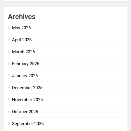
Archives
May 2026
April 2026
March 2026
February 2026
January 2026
December 2025
November 2025
October 2025
September 2025