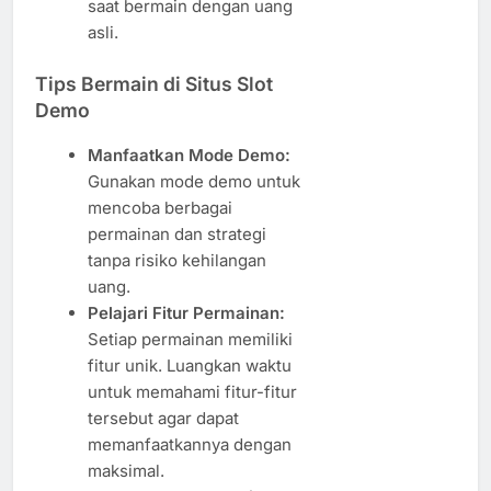
saat bermain dengan uang
asli.
Tips Bermain di Situs Slot
Demo
Manfaatkan Mode Demo:
Gunakan mode demo untuk
mencoba berbagai
permainan dan strategi
tanpa risiko kehilangan
uang.
Pelajari Fitur Permainan:
Setiap permainan memiliki
fitur unik. Luangkan waktu
untuk memahami fitur-fitur
tersebut agar dapat
memanfaatkannya dengan
maksimal.