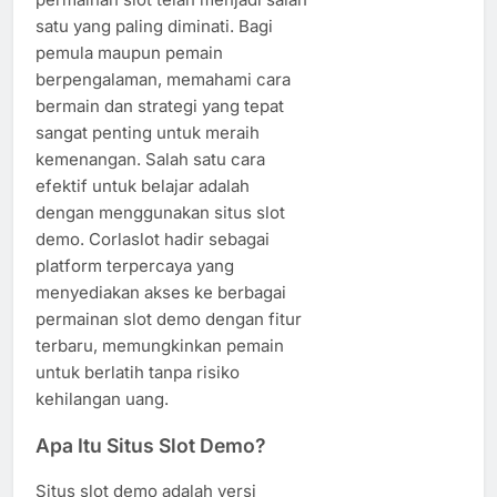
satu yang paling diminati. Bagi
pemula maupun pemain
berpengalaman, memahami cara
bermain dan strategi yang tepat
sangat penting untuk meraih
kemenangan. Salah satu cara
efektif untuk belajar adalah
dengan menggunakan situs slot
demo. Corlaslot hadir sebagai
platform terpercaya yang
menyediakan akses ke berbagai
permainan slot demo dengan fitur
terbaru, memungkinkan pemain
untuk berlatih tanpa risiko
kehilangan uang.
Apa Itu Situs Slot Demo?
Situs slot demo adalah versi