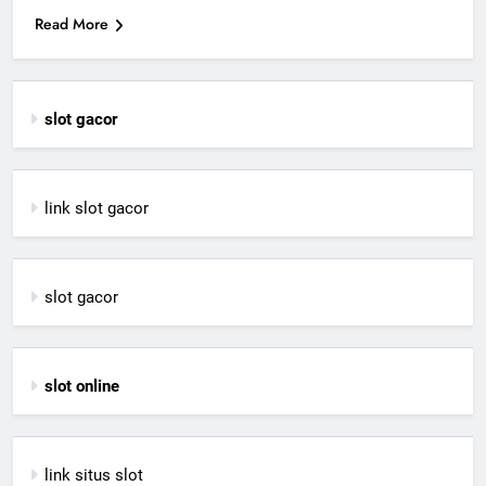
Read More
slot gacor
link slot gacor
slot gacor
slot online
link situs slot