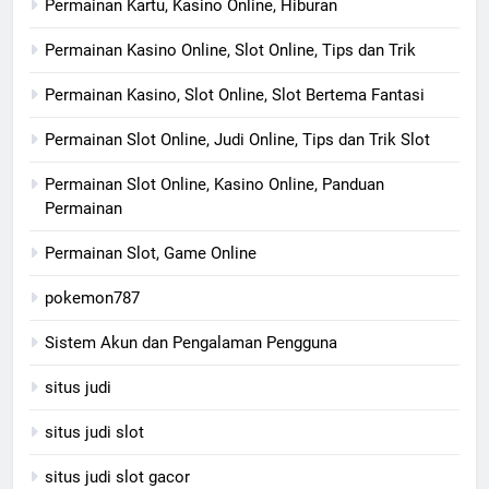
Permainan Kartu, Kasino Online, Hiburan
Permainan Kasino Online, Slot Online, Tips dan Trik
Permainan Kasino, Slot Online, Slot Bertema Fantasi
Permainan Slot Online, Judi Online, Tips dan Trik Slot
Permainan Slot Online, Kasino Online, Panduan
Permainan
Permainan Slot, Game Online
pokemon787
Sistem Akun dan Pengalaman Pengguna
situs judi
situs judi slot
situs judi slot gacor