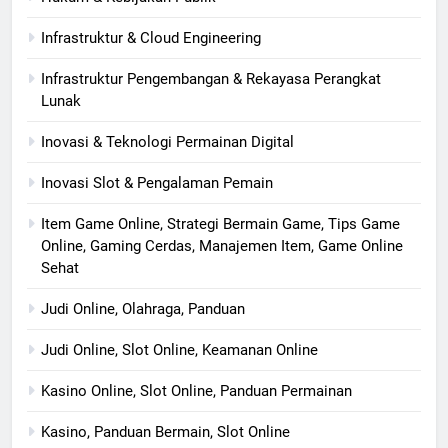
Infrastruktur & Cloud Engineering
Infrastruktur Pengembangan & Rekayasa Perangkat
Lunak
Inovasi & Teknologi Permainan Digital
Inovasi Slot & Pengalaman Pemain
Item Game Online, Strategi Bermain Game, Tips Game
Online, Gaming Cerdas, Manajemen Item, Game Online
Sehat
Judi Online, Olahraga, Panduan
Judi Online, Slot Online, Keamanan Online
Kasino Online, Slot Online, Panduan Permainan
Kasino, Panduan Bermain, Slot Online