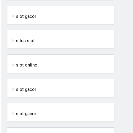
slot gacor
situs slot
slot online
slot gacor
slot gacor