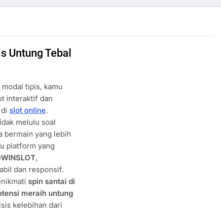
is Untung Tebal
 modal tipis, kamu
t interaktif dan
 di
slot online
.
idak melulu soal
a bermain yang lebih
tu platform yang
DWINSLOT
,
abil dan responsif.
enikmati
spin santai di
otensi meraih untung
isis kelebihan dari