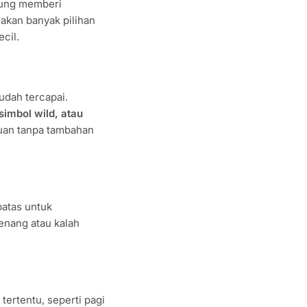
rung memberi
kan banyak pilihan
cil.
udah tercapai.
 simbol wild, atau
cuan tanpa tambahan
batas untuk
enang atau kalah
ertentu, seperti pagi