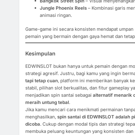
Bangkok Street Spin
– Visual menyenangkan, 
Jungle Phoenix Reels
– Kombinasi garis me
animasi ringan.
Game-game ini secara konsisten mendapat umpan ba
pemain yang bermain dengan gaya hemat dan tetap m
Kesimpulan
EDWINSLOT bukan hanya untuk pemain dengan mod
strategi agresif. Justru, bagi kamu yang ingin berm
tapi tetap cuan
, platform ini memberikan banyak ke
stabil, pilihan slot berkualitas, dan fitur gamepla
menjadikan spin santai sebagai
alternatif menarik 
meraih untung tebal
.
Jika kamu mencari cara menikmati permainan tanpa
menghasilkan,
spin santai di EDWINSLOT adalah pi
dicoba
. Cukup dengan modal tipis dan strategi tepa
membuka peluang keuntungan yang konsisten dan