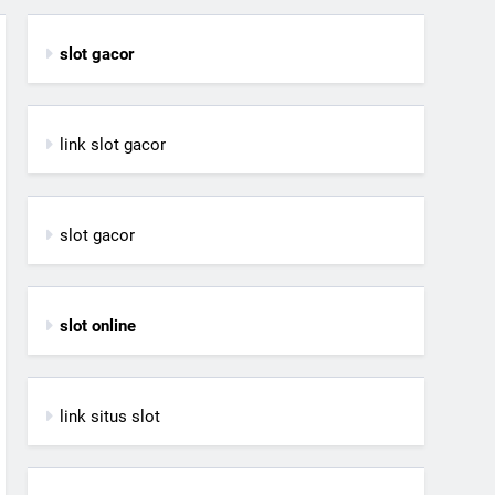
slot gacor
link slot gacor
slot gacor
slot online
link situs slot