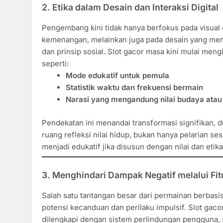
2.
Etika dalam Desain dan Interaksi Digital
Pengembang kini tidak hanya berfokus pada visual
kemenangan, melainkan juga pada desain yang men
dan prinsip sosial. Slot gacor masa kini mulai mengi
seperti:
Mode edukatif untuk pemula
Statistik waktu dan frekuensi bermain
Narasi yang mengandung nilai budaya atau
Pendekatan ini menandai transformasi signifikan, 
ruang refleksi nilai hidup, bukan hanya pelarian ses
menjadi edukatif jika disusun dengan nilai dan etika
3.
Menghindari Dampak Negatif melalui Fitu
Salah satu tantangan besar dari permainan berbasis
potensi kecanduan dan perilaku impulsif. Slot gacor
dilengkapi dengan sistem perlindungan pengguna, s