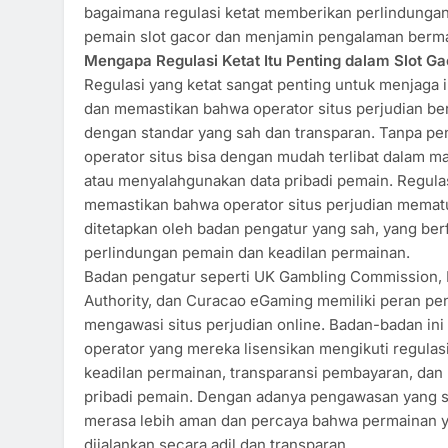
bagaimana regulasi ketat memberikan perlindungan
pemain slot gacor dan menjamin pengalaman bermai
Mengapa Regulasi Ketat Itu Penting dalam Slot Ga
Regulasi yang ketat sangat penting untuk menjaga 
dan memastikan bahwa operator situs perjudian be
dengan standar yang sah dan transparan. Tanpa pe
operator situs bisa dengan mudah terlibat dalam m
atau menyalahgunakan data pribadi pemain. Regulas
memastikan bahwa operator situs perjudian mema
ditetapkan oleh badan pengatur yang sah, yang be
perlindungan pemain dan keadilan permainan.
Badan pengatur seperti UK Gambling Commission,
Authority, dan Curacao eGaming memiliki peran pe
mengawasi situs perjudian online. Badan-badan in
operator yang mereka lisensikan mengikuti regulas
keadilan permainan, transparansi pembayaran, dan
pribadi pemain. Dengan adanya pengawasan yang s
merasa lebih aman dan percaya bahwa permainan 
dijalankan secara adil dan transparan.