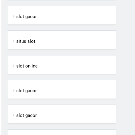
slot gacor
situs slot
slot online
slot gacor
slot gacor