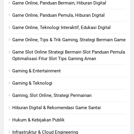
Game Online, Panduan Bermain, Hiburan Digital
Game Online, Panduan Pemula, Hiburan Digital
Game Online, Teknologi Interaktif, Edukasi Digital
Game Online, Tips & Trik Gaming, Strategi Bermain Game
Game Slot Online Strategi Bermain Slot Panduan Pemula
Optimalisasi Fitur Slot Tips Gaming Aman
Gaming & Entertainment
Gaming & Teknologi
Gaming, Slot Online, Strategi Permainan
Hiburan Digital & Rekomendasi Game Santai
Hukum & Kebijakan Publik
Infrastruktur & Cloud Engineering