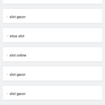
slot gacor
situs slot
slot online
slot gacor
slot gacor