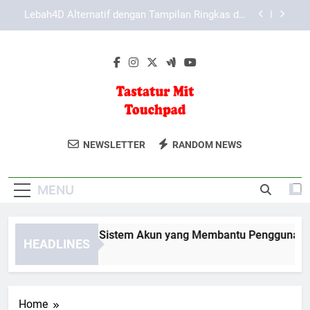
Skip
Panduan Lengkap Akses Slot Lebah4D untuk
to
Pengguna Baru
content
LAE138 Login Cepat dengan Koneksi Internet
yang Stabil dan Aman
Slot Lebah4D dan Sistem Akun yang Membantu
Pengguna Lebih Terorganisir
Lebah4D Alternatif dengan Tampilan Ringkas dan
Modern
Tastatur Mit
Dapatkan Keyboard Dengan Touchpad
Panduan Lengkap Akses Slot Lebah4D untuk
NEWSLETTER
RANDOM NEWS
Pengguna Baru
Touchpad
Yang Praktis Dari Tastatur Mit
LAE138 Login Cepat dengan Koneksi Internet
Touchpad. Solusi Ergonomis Untuk
yang Stabil dan Aman
MENU
Kenyamanan Anda.
ot Lebah4D dan Sistem Akun yang Membantu Pengguna Lebih 
HEADLINES
Months Ago
Home