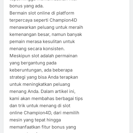
bonus yang ada.
Bermain slot online di platform
terpercaya seperti Champion4D
menawarkan peluang untuk meraih
kemenangan besar, namun banyak
pemain merasa kesulitan untuk
menang secara konsisten.
Meskipun slot adalah permainan
yang bergantung pada
keberuntungan, ada beberapa
strategi yang bisa Anda terapkan
untuk meningkatkan peluang
menang Anda. Dalam artikel ini,
kami akan membahas berbagai tips
dan trik untuk menang di slot
online Champion4D, dari memilih
mesin yang tepat hingga
memanfaatkan fitur bonus yang