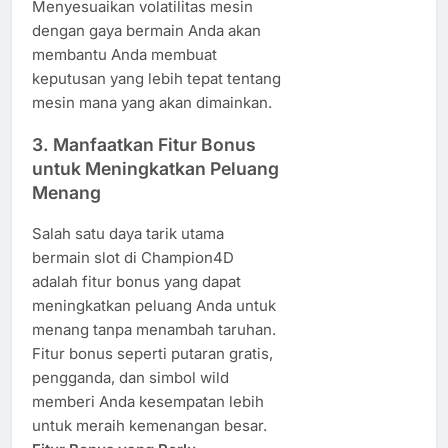
Menyesuaikan volatilitas mesin
dengan gaya bermain Anda akan
membantu Anda membuat
keputusan yang lebih tepat tentang
mesin mana yang akan dimainkan.
3.
Manfaatkan Fitur Bonus
untuk Meningkatkan Peluang
Menang
Salah satu daya tarik utama
bermain slot di Champion4D
adalah fitur bonus yang dapat
meningkatkan peluang Anda untuk
menang tanpa menambah taruhan.
Fitur bonus seperti putaran gratis,
pengganda, dan simbol wild
memberi Anda kesempatan lebih
untuk meraih kemenangan besar.