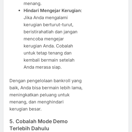
menang.
Hindari Mengejar Kerugian
:
Jika Anda mengalami
kerugian berturut-turut,
beristirahatlah dan jangan
mencoba mengejar
kerugian Anda. Cobalah
untuk tetap tenang dan
kembali bermain setelah
Anda merasa siap.
Dengan pengelolaan bankroll yang
baik, Anda bisa bermain lebih lama,
meningkatkan peluang untuk
menang, dan menghindari
kerugian besar.
5.
Cobalah Mode Demo
Terlebih Dahulu