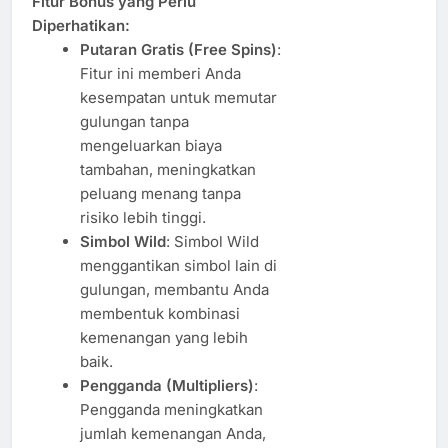
Fitur Bonus yang Perlu
Diperhatikan:
Putaran Gratis (Free Spins)
:
Fitur ini memberi Anda
kesempatan untuk memutar
gulungan tanpa
mengeluarkan biaya
tambahan, meningkatkan
peluang menang tanpa
risiko lebih tinggi.
Simbol Wild
: Simbol Wild
menggantikan simbol lain di
gulungan, membantu Anda
membentuk kombinasi
kemenangan yang lebih
baik.
Pengganda (Multipliers)
:
Pengganda meningkatkan
jumlah kemenangan Anda,