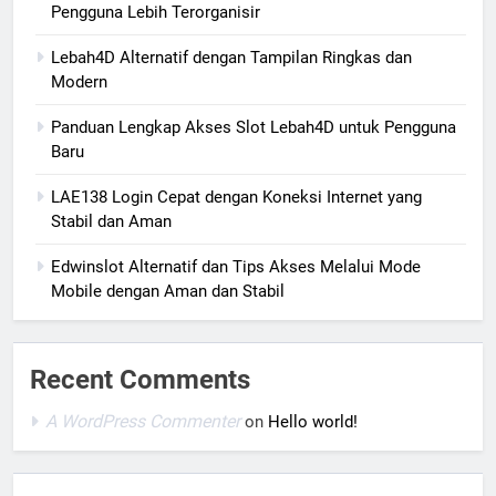
Pengguna Lebih Terorganisir
Lebah4D Alternatif dengan Tampilan Ringkas dan
Modern
Panduan Lengkap Akses Slot Lebah4D untuk Pengguna
Baru
LAE138 Login Cepat dengan Koneksi Internet yang
Stabil dan Aman
Edwinslot Alternatif dan Tips Akses Melalui Mode
Mobile dengan Aman dan Stabil
Recent Comments
A WordPress Commenter
on
Hello world!