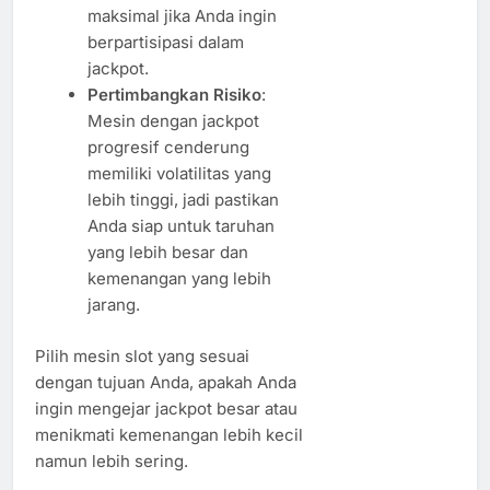
maksimal jika Anda ingin
berpartisipasi dalam
jackpot.
Pertimbangkan Risiko
:
Mesin dengan jackpot
progresif cenderung
memiliki volatilitas yang
lebih tinggi, jadi pastikan
Anda siap untuk taruhan
yang lebih besar dan
kemenangan yang lebih
jarang.
Pilih mesin slot yang sesuai
dengan tujuan Anda, apakah Anda
ingin mengejar jackpot besar atau
menikmati kemenangan lebih kecil
namun lebih sering.