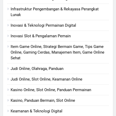
Infrastruktur Pengembangan & Rekayasa Perangkat
Lunak
Inovasi & Teknologi Permainan Digital
Inovasi Slot & Pengalaman Pemain
Item Game Online, Strategi Bermain Game, Tips Game
Online, Gaming Cerdas, Manajemen Item, Game Online
Sehat
Judi Online, Olahraga, Panduan
Judi Online, Slot Online, Keamanan Online
Kasino Online, Slot Online, Panduan Permainan
Kasino, Panduan Bermain, Slot Online
Keamanan & Teknologi Digital