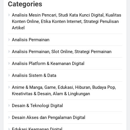
Categories
Analisis Mesin Pencari, Studi Kata Kunci Digital, Kualitas
Konten Online, Etika Konten Internet, Strategi Penulisan
Artikel
Analisis Permainan
Analisis Permainan, Slot Online, Strategi Permainan
Analisis Platform & Keamanan Digital
Analisis Sistem & Data
Anime & Manga, Game, Edukasi, Hiburan, Budaya Pop,
Kreativitas & Desain, Alam & Lingkungan
Desain & Teknologi Digital
Desain Akses dan Pengalaman Digital
Edukasi Keamanan Digital