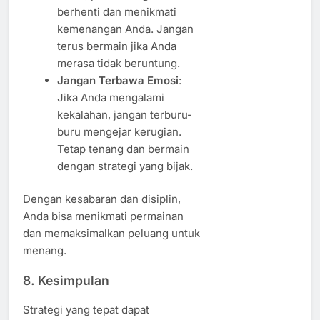
berhenti dan menikmati
kemenangan Anda. Jangan
terus bermain jika Anda
merasa tidak beruntung.
Jangan Terbawa Emosi
:
Jika Anda mengalami
kekalahan, jangan terburu-
buru mengejar kerugian.
Tetap tenang dan bermain
dengan strategi yang bijak.
Dengan kesabaran dan disiplin,
Anda bisa menikmati permainan
dan memaksimalkan peluang untuk
menang.
8.
Kesimpulan
Strategi yang tepat dapat