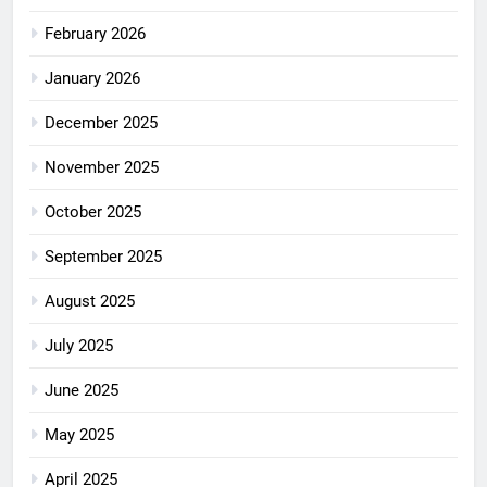
February 2026
January 2026
December 2025
November 2025
October 2025
September 2025
August 2025
July 2025
June 2025
May 2025
April 2025