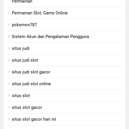
Permainan
Permainan Slot, Game Online
pokemon787
Sistem Akun dan Pengalaman Pengguna
situs judi
situs judi slot
situs judi slot gacor
situs judi slot online
situs slot
situs slot gacor
situs slot gacor hari ini