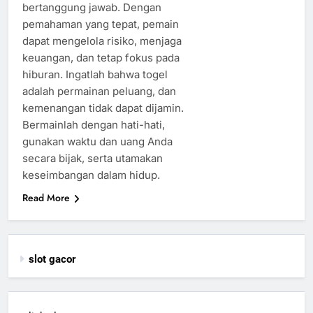
bertanggung jawab. Dengan
pemahaman yang tepat, pemain
dapat mengelola risiko, menjaga
keuangan, dan tetap fokus pada
hiburan. Ingatlah bahwa togel
adalah permainan peluang, dan
kemenangan tidak dapat dijamin.
Bermainlah dengan hati-hati,
gunakan waktu dan uang Anda
secara bijak, serta utamakan
keseimbangan dalam hidup.
Read More
slot gacor