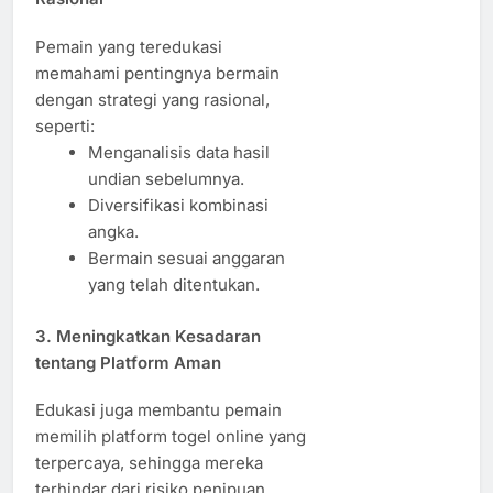
Pemain yang teredukasi
memahami pentingnya bermain
dengan strategi yang rasional,
seperti:
Menganalisis data hasil
undian sebelumnya.
Diversifikasi kombinasi
angka.
Bermain sesuai anggaran
yang telah ditentukan.
3. Meningkatkan Kesadaran
tentang Platform Aman
Edukasi juga membantu pemain
memilih platform togel online yang
terpercaya, sehingga mereka
terhindar dari risiko penipuan.