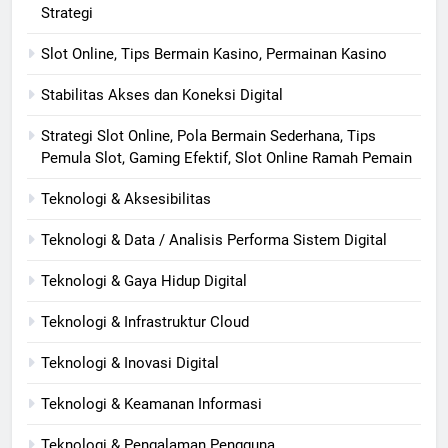
Strategi
Slot Online, Tips Bermain Kasino, Permainan Kasino
Stabilitas Akses dan Koneksi Digital
Strategi Slot Online, Pola Bermain Sederhana, Tips
Pemula Slot, Gaming Efektif, Slot Online Ramah Pemain
Teknologi & Aksesibilitas
Teknologi & Data / Analisis Performa Sistem Digital
Teknologi & Gaya Hidup Digital
Teknologi & Infrastruktur Cloud
Teknologi & Inovasi Digital
Teknologi & Keamanan Informasi
Teknologi & Pengalaman Pengguna