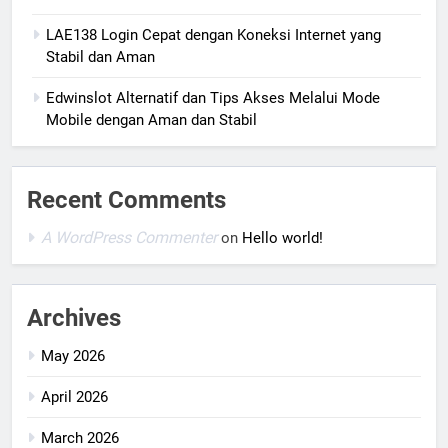
LAE138 Login Cepat dengan Koneksi Internet yang
Stabil dan Aman
Edwinslot Alternatif dan Tips Akses Melalui Mode
Mobile dengan Aman dan Stabil
Recent Comments
A WordPress Commenter
on
Hello world!
Archives
May 2026
April 2026
March 2026