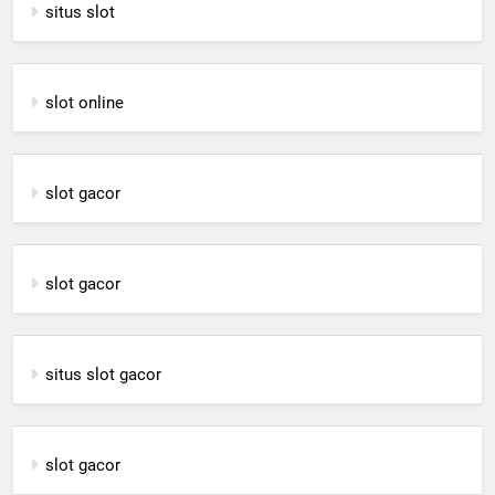
situs slot
slot online
slot gacor
slot gacor
situs slot gacor
slot gacor