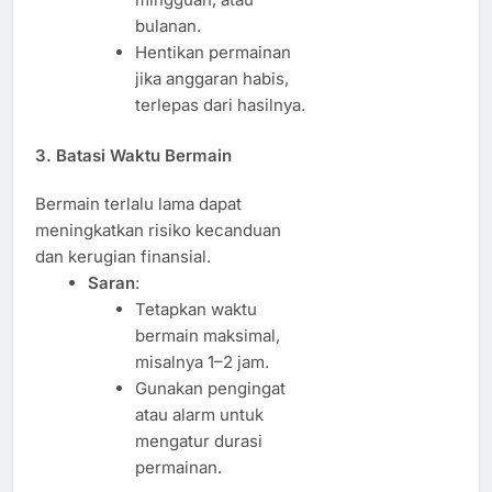
bulanan.
Hentikan permainan
jika anggaran habis,
terlepas dari hasilnya.
3. Batasi Waktu Bermain
Bermain terlalu lama dapat
meningkatkan risiko kecanduan
dan kerugian finansial.
Saran
:
Tetapkan waktu
bermain maksimal,
misalnya 1–2 jam.
Gunakan pengingat
atau alarm untuk
mengatur durasi
permainan.