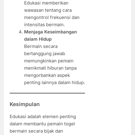
Edukasi memberikan
wawasan tentang cara
mengontrol frekuensi dan
intensitas bermain.
Menjaga Keseimbangan
dalam Hidup
Bermain secara
bertanggung jawab
memungkinkan pemain
menikmati hiburan tanpa
mengorbankan aspek
penting lainnya dalam hidup.
Kesimpulan
Edukasi adalah elemen penting
dalam membantu pemain togel
bermain secara bijak dan