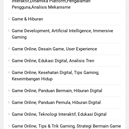
Interaktif,Dinamika Platform,Pengalaman
Pengguna,Analisis Mekanisme
Game & Hiburan
Game Development, Artificial Intelligence, Immersive
Gaming
Game Online, Desain Game, User Experience
Game Online, Edukasi Digital, Analisis Tren
Game Online, Kesehatan Digital, Tips Gaming,
Keseimbangan Hidup
Game Online, Panduan Bermain, Hiburan Digital
Game Online, Panduan Pemula, Hiburan Digital
Game Online, Teknologi Interaktif, Edukasi Digital
Game Online, Tips & Trik Gaming, Strategi Bermain Game