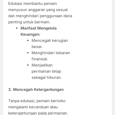
Edukasi membantu pemain
menyusun anggaran yang sesuai
dan menghindari penggunaan dana
penting untuk bermain.
Manfaat Mengelola
Keuangan
:
Mencegah kerugian
besar.
Menghindari tekanan
finansial.
Menjadikan
permainan tetap
sebagai hiburan.
3. Mencegah Ketergantungan
Tanpa edukasi, pemain berisiko
mengalami kecanduan atau
ketergantungan pada permainan.