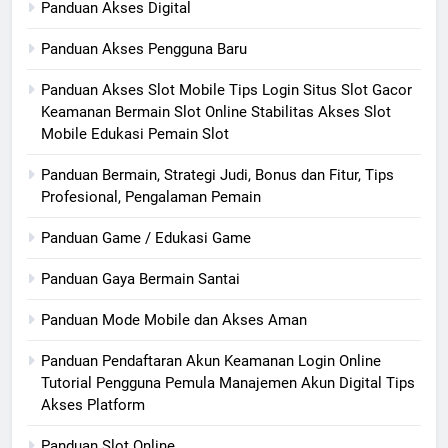
Panduan Akses Digital
Panduan Akses Pengguna Baru
Panduan Akses Slot Mobile Tips Login Situs Slot Gacor
Keamanan Bermain Slot Online Stabilitas Akses Slot
Mobile Edukasi Pemain Slot
Panduan Bermain, Strategi Judi, Bonus dan Fitur, Tips
Profesional, Pengalaman Pemain
Panduan Game / Edukasi Game
Panduan Gaya Bermain Santai
Panduan Mode Mobile dan Akses Aman
Panduan Pendaftaran Akun Keamanan Login Online
Tutorial Pengguna Pemula Manajemen Akun Digital Tips
Akses Platform
Panduan Slot Online