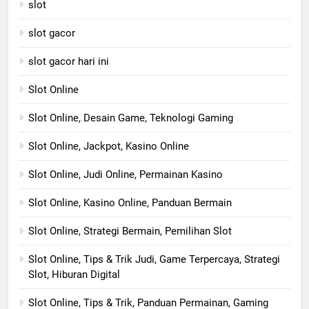
slot
slot gacor
slot gacor hari ini
Slot Online
Slot Online, Desain Game, Teknologi Gaming
Slot Online, Jackpot, Kasino Online
Slot Online, Judi Online, Permainan Kasino
Slot Online, Kasino Online, Panduan Bermain
Slot Online, Strategi Bermain, Pemilihan Slot
Slot Online, Tips & Trik Judi, Game Terpercaya, Strategi
Slot, Hiburan Digital
Slot Online, Tips & Trik, Panduan Permainan, Gaming