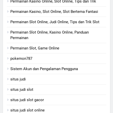
Permainan Kasino Online, Slot Online, Tips dan Trik
Permainan Kasino, Slot Online, Slot Bertema Fantasi
Permainan Slot Online, Judi Online, Tips dan Trik Slot
Permainan Slot Online, Kasino Online, Panduan
Permainan
Permainan Slot, Game Online
pokemon787
Sistem Akun dan Pengalaman Pengguna
situs judi
situs judi slot
situs judi slot gacor
situs judi slot online