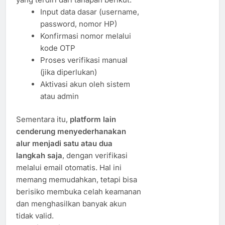
Input data dasar (username,
password, nomor HP)
Konfirmasi nomor melalui
kode OTP
Proses verifikasi manual
(jika diperlukan)
Aktivasi akun oleh sistem
atau admin
Sementara itu,
platform lain
cenderung menyederhanakan
alur menjadi satu atau dua
langkah saja
, dengan verifikasi
melalui email otomatis. Hal ini
memang memudahkan, tetapi bisa
berisiko membuka celah keamanan
dan menghasilkan banyak akun
tidak valid.