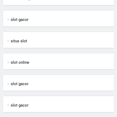
slot gacor
situs slot
slot online
slot gacor
slot gacor