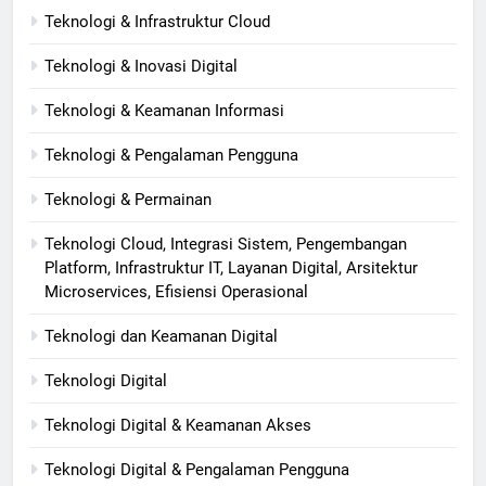
Teknologi & Infrastruktur Cloud
Teknologi & Inovasi Digital
Teknologi & Keamanan Informasi
Teknologi & Pengalaman Pengguna
Teknologi & Permainan
Teknologi Cloud, Integrasi Sistem, Pengembangan
Platform, Infrastruktur IT, Layanan Digital, Arsitektur
Microservices, Efisiensi Operasional
Teknologi dan Keamanan Digital
Teknologi Digital
Teknologi Digital & Keamanan Akses
Teknologi Digital & Pengalaman Pengguna