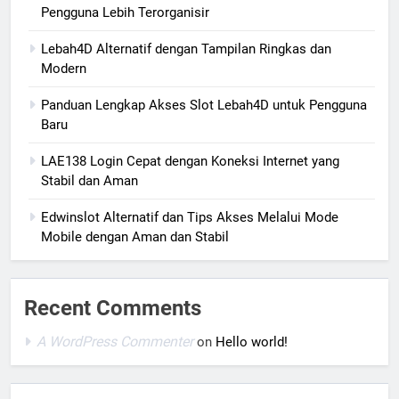
Pengguna Lebih Terorganisir
Lebah4D Alternatif dengan Tampilan Ringkas dan
Modern
Panduan Lengkap Akses Slot Lebah4D untuk Pengguna
Baru
LAE138 Login Cepat dengan Koneksi Internet yang
Stabil dan Aman
Edwinslot Alternatif dan Tips Akses Melalui Mode
Mobile dengan Aman dan Stabil
Recent Comments
A WordPress Commenter
on
Hello world!