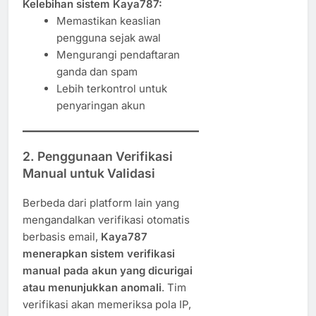
Kelebihan sistem Kaya787:
Memastikan keaslian
pengguna sejak awal
Mengurangi pendaftaran
ganda dan spam
Lebih terkontrol untuk
penyaringan akun
2.
Penggunaan Verifikasi
Manual untuk Validasi
Berbeda dari platform lain yang
mengandalkan verifikasi otomatis
berbasis email,
Kaya787
menerapkan sistem verifikasi
manual pada akun yang dicurigai
atau menunjukkan anomali
. Tim
verifikasi akan memeriksa pola IP,