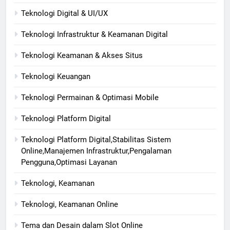
Teknologi Digital & UI/UX
Teknologi Infrastruktur & Keamanan Digital
Teknologi Keamanan & Akses Situs
Teknologi Keuangan
Teknologi Permainan & Optimasi Mobile
Teknologi Platform Digital
Teknologi Platform Digital,Stabilitas Sistem
Online,Manajemen Infrastruktur,Pengalaman
Pengguna,Optimasi Layanan
Teknologi, Keamanan
Teknologi, Keamanan Online
Tema dan Desain dalam Slot Online