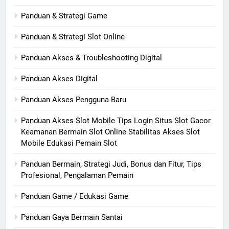
Panduan & Strategi Game
Panduan & Strategi Slot Online
Panduan Akses & Troubleshooting Digital
Panduan Akses Digital
Panduan Akses Pengguna Baru
Panduan Akses Slot Mobile Tips Login Situs Slot Gacor
Keamanan Bermain Slot Online Stabilitas Akses Slot
Mobile Edukasi Pemain Slot
Panduan Bermain, Strategi Judi, Bonus dan Fitur, Tips
Profesional, Pengalaman Pemain
Panduan Game / Edukasi Game
Panduan Gaya Bermain Santai