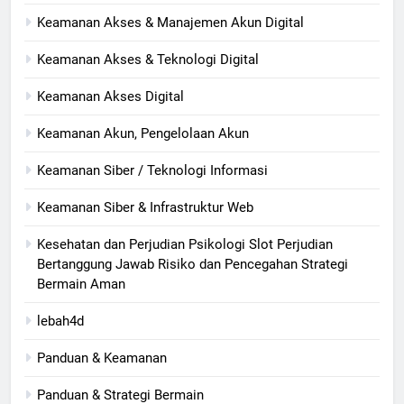
Keamanan Akses & Manajemen Akun Digital
Keamanan Akses & Teknologi Digital
Keamanan Akses Digital
Keamanan Akun, Pengelolaan Akun
Keamanan Siber / Teknologi Informasi
Keamanan Siber & Infrastruktur Web
Kesehatan dan Perjudian Psikologi Slot Perjudian
Bertanggung Jawab Risiko dan Pencegahan Strategi
Bermain Aman
lebah4d
Panduan & Keamanan
Panduan & Strategi Bermain