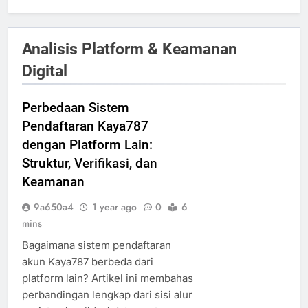
Analisis Platform & Keamanan
Digital
Perbedaan Sistem
Pendaftaran Kaya787
dengan Platform Lain:
Struktur, Verifikasi, dan
Keamanan
9a650a4
1 year ago
0
6
mins
Bagaimana sistem pendaftaran
akun Kaya787 berbeda dari
platform lain? Artikel ini membahas
perbandingan lengkap dari sisi alur