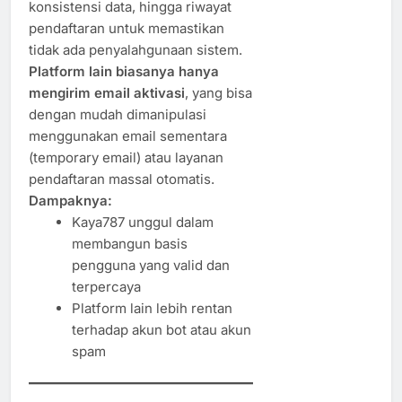
konsistensi data, hingga riwayat
pendaftaran untuk memastikan
tidak ada penyalahgunaan sistem.
Platform lain biasanya hanya
mengirim email aktivasi
, yang bisa
dengan mudah dimanipulasi
menggunakan email sementara
(temporary email) atau layanan
pendaftaran massal otomatis.
Dampaknya:
Kaya787 unggul dalam
membangun basis
pengguna yang valid dan
terpercaya
Platform lain lebih rentan
terhadap akun bot atau akun
spam