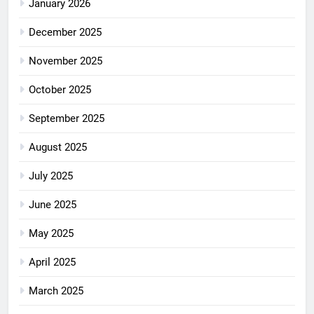
January 2026
December 2025
November 2025
October 2025
September 2025
August 2025
July 2025
June 2025
May 2025
April 2025
March 2025