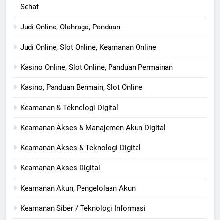
Sehat
Judi Online, Olahraga, Panduan
Judi Online, Slot Online, Keamanan Online
Kasino Online, Slot Online, Panduan Permainan
Kasino, Panduan Bermain, Slot Online
Keamanan & Teknologi Digital
Keamanan Akses & Manajemen Akun Digital
Keamanan Akses & Teknologi Digital
Keamanan Akses Digital
Keamanan Akun, Pengelolaan Akun
Keamanan Siber / Teknologi Informasi