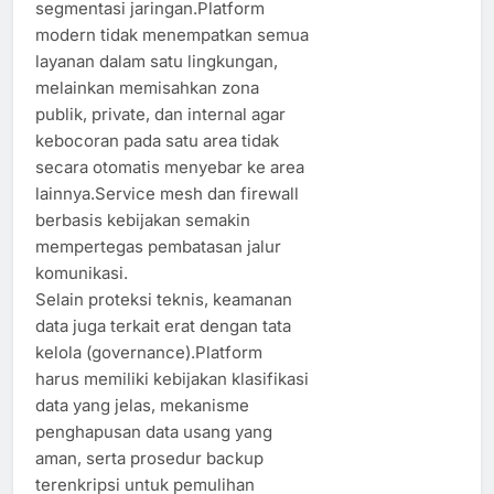
segmentasi jaringan.Platform
modern tidak menempatkan semua
layanan dalam satu lingkungan,
melainkan memisahkan zona
publik, private, dan internal agar
kebocoran pada satu area tidak
secara otomatis menyebar ke area
lainnya.Service mesh dan firewall
berbasis kebijakan semakin
mempertegas pembatasan jalur
komunikasi.
Selain proteksi teknis, keamanan
data juga terkait erat dengan tata
kelola (governance).Platform
harus memiliki kebijakan klasifikasi
data yang jelas, mekanisme
penghapusan data usang yang
aman, serta prosedur backup
terenkripsi untuk pemulihan