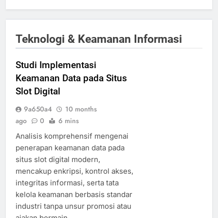
Teknologi & Keamanan Informasi
Studi Implementasi
Keamanan Data pada Situs
Slot Digital
9a650a4
10 months
ago
0
6 mins
Analisis komprehensif mengenai
penerapan keamanan data pada
situs slot digital modern,
mencakup enkripsi, kontrol akses,
integritas informasi, serta tata
kelola keamanan berbasis standar
industri tanpa unsur promosi atau
ajakan bermain.