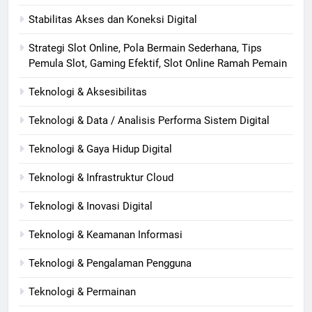
Stabilitas Akses dan Koneksi Digital
Strategi Slot Online, Pola Bermain Sederhana, Tips
Pemula Slot, Gaming Efektif, Slot Online Ramah Pemain
Teknologi & Aksesibilitas
Teknologi & Data / Analisis Performa Sistem Digital
Teknologi & Gaya Hidup Digital
Teknologi & Infrastruktur Cloud
Teknologi & Inovasi Digital
Teknologi & Keamanan Informasi
Teknologi & Pengalaman Pengguna
Teknologi & Permainan