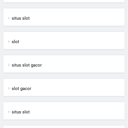
situs slot
slot
situs slot gacor
slot gacor
situs slot