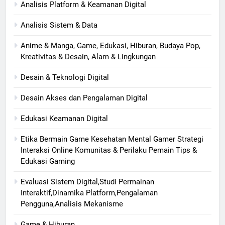
Analisis Platform & Keamanan Digital
Analisis Sistem & Data
Anime & Manga, Game, Edukasi, Hiburan, Budaya Pop,
Kreativitas & Desain, Alam & Lingkungan
Desain & Teknologi Digital
Desain Akses dan Pengalaman Digital
Edukasi Keamanan Digital
Etika Bermain Game Kesehatan Mental Gamer Strategi
Interaksi Online Komunitas & Perilaku Pemain Tips &
Edukasi Gaming
Evaluasi Sistem Digital,Studi Permainan
Interaktif,Dinamika Platform,Pengalaman
Pengguna,Analisis Mekanisme
Game & Hiburan