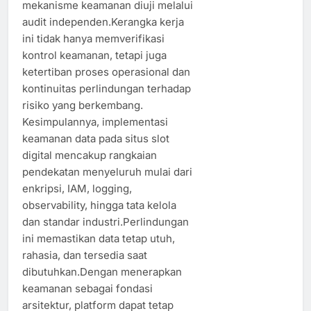
mekanisme keamanan diuji melalui
audit independen.Kerangka kerja
ini tidak hanya memverifikasi
kontrol keamanan, tetapi juga
ketertiban proses operasional dan
kontinuitas perlindungan terhadap
risiko yang berkembang.
Kesimpulannya, implementasi
keamanan data pada situs slot
digital mencakup rangkaian
pendekatan menyeluruh mulai dari
enkripsi, IAM, logging,
observability, hingga tata kelola
dan standar industri.Perlindungan
ini memastikan data tetap utuh,
rahasia, dan tersedia saat
dibutuhkan.Dengan menerapkan
keamanan sebagai fondasi
arsitektur, platform dapat tetap