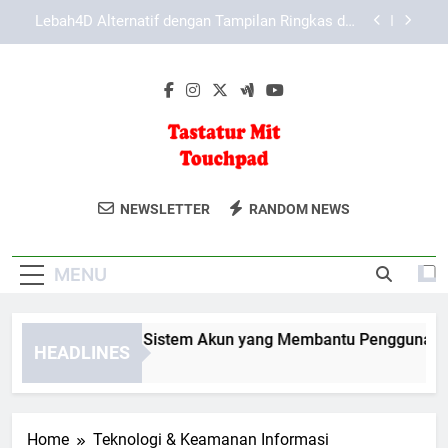
Skip
Panduan Lengkap Akses Slot Lebah4D untuk
to
Pengguna Baru
content
LAE138 Login Cepat dengan Koneksi Internet
yang Stabil dan Aman
Slot Lebah4D dan Sistem Akun yang Membantu
Pengguna Lebih Terorganisir
Lebah4D Alternatif dengan Tampilan Ringkas dan
Modern
Tastatur Mit
Dapatkan Keyboard Dengan Touchpad
Panduan Lengkap Akses Slot Lebah4D untuk
NEWSLETTER
RANDOM NEWS
Pengguna Baru
Touchpad
Yang Praktis Dari Tastatur Mit
LAE138 Login Cepat dengan Koneksi Internet
Touchpad. Solusi Ergonomis Untuk
yang Stabil dan Aman
MENU
Kenyamanan Anda.
lot Lebah4D dan Sistem Akun yang Membantu Pengguna Lebih 
HEADLINES
Months Ago
Home
Teknologi & Keamanan Informasi