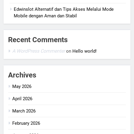
Edwinslot Alternatif dan Tips Akses Melalui Mode
Mobile dengan Aman dan Stabil
Recent Comments
A WordPress Commenter
on
Hello world!
Archives
May 2026
April 2026
March 2026
February 2026