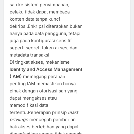
sah ke sistem penyimpanan,
pelaku tidak dapat membaca
konten data tanpa kunci
dekripsi.Enkripsi diterapkan bukan
hanya pada data pengguna, tetapi
juga pada konfigurasi sensitif
seperti secret, token akses, dan
metadata transaksi.
Di tingkat akses, mekanisme
Identity and Access Management
(IAM)
memegang peranan
penting.IAM memastikan hanya
pihak dengan otorisasi sah yang
dapat mengakses atau
memodifikasi data
tertentu.Penerapan prinsip
least
privilege
mencegah pemberian
hak akses berlebihan yang dapat
dimanfaatkan secara tidak sengaja