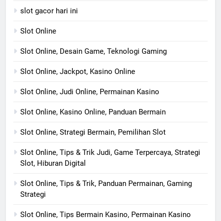
slot gacor hari ini
Slot Online
Slot Online, Desain Game, Teknologi Gaming
Slot Online, Jackpot, Kasino Online
Slot Online, Judi Online, Permainan Kasino
Slot Online, Kasino Online, Panduan Bermain
Slot Online, Strategi Bermain, Pemilihan Slot
Slot Online, Tips & Trik Judi, Game Terpercaya, Strategi
Slot, Hiburan Digital
Slot Online, Tips & Trik, Panduan Permainan, Gaming
Strategi
Slot Online, Tips Bermain Kasino, Permainan Kasino