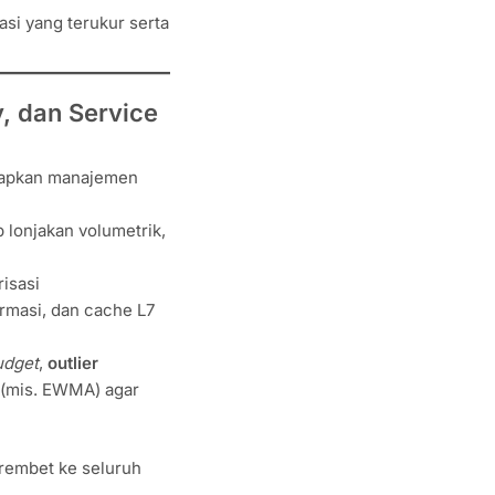
asi yang terukur serta
, dan Service
erapkan manajemen
 lonjakan volumetrik,
risasi
ormasi, dan cache L7
udget
,
outlier
(mis. EWMA) agar
erembet ke seluruh