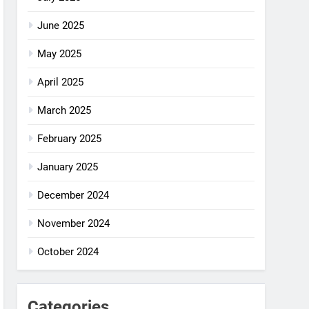
June 2025
May 2025
April 2025
March 2025
February 2025
January 2025
December 2024
November 2024
October 2024
Categories