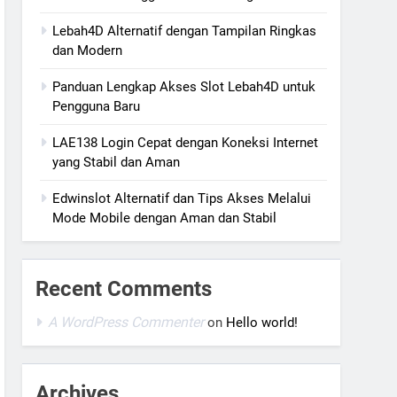
Lebah4D Alternatif dengan Tampilan Ringkas
dan Modern
Panduan Lengkap Akses Slot Lebah4D untuk
Pengguna Baru
LAE138 Login Cepat dengan Koneksi Internet
yang Stabil dan Aman
Edwinslot Alternatif dan Tips Akses Melalui
Mode Mobile dengan Aman dan Stabil
Recent Comments
A WordPress Commenter
on
Hello world!
Archives