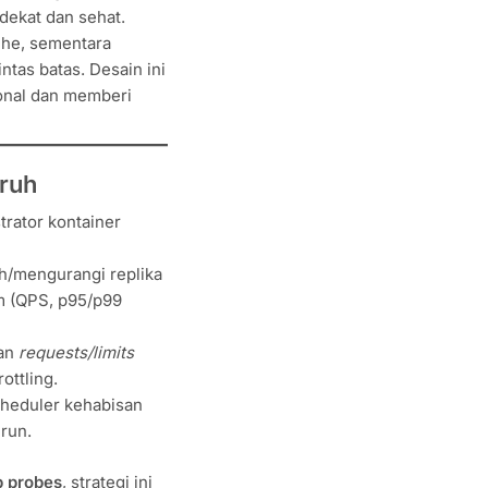
dekat dan sehat.
he, sementara
tas batas. Desain ini
ional dan memberi
ruh
rator kontainer
mengurangi replika
m (QPS, p95/p99
an
requests/limits
ottling.
heduler kehabisan
run.
p probes
, strategi ini