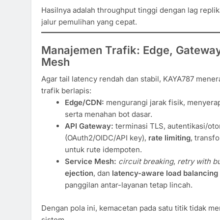
Hasilnya adalah throughput tinggi dengan lag replik
jalur pemulihan yang cepat.
Manajemen Trafik: Edge, Gateway
Mesh
Agar tail latency rendah dan stabil, KAYA787 men
trafik berlapis:
Edge/CDN:
mengurangi jarak fisik, menyerap
serta menahan bot dasar.
API Gateway:
terminasi TLS, autentikasi/oto
(OAuth2/OIDC/API key),
rate limiting
, transf
untuk rute idempoten.
Service Mesh:
circuit breaking
,
retry with b
ejection
, dan
latency-aware load balancing
panggilan antar-layanan tetap lincah.
Dengan pola ini, kemacetan pada satu titik tidak m
sistem.