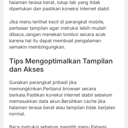
halaman terasa berat, tutup tab yang tidak
diperlukan dan pastikan koneksi internet stabil.
Jika menu terlihat kecil di perangkat mobile,
perbesar tampilan agar instruksi lebih mudah
dibaca.Jangan menekan tombol secara acak
karena hal itu dapat membuat pengalaman
semakin membingungkan.
Tips Mengoptimalkan Tampilan
dan Akses
Gunakan perangkat pribadi jika
memungkinkan.Perbarui browser secara
berkala.Pastikan koneksi internet stabil sebelum
memasukkan data akun.Bersihkan cache jika
halaman terasa berat atau tampilan tidak berjalan
normal.
Baca instruksi sebelum memilih menu.Pahami