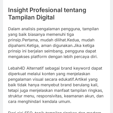
Insight Profesional tentang
Tampilan Digital
Dalam analisis pengalaman pengguna, tampilan
yang baik biasanya memenuhi tiga
prinsip.Pertama, mudah dilihat.Kedua, mudah
dipahami.Ketiga, aman digunakan.Jika ketiga
prinsip ini berjalan seimbang, pengguna dapat
mengakses platform dengan lebih percaya diri.
Lebah4D Alternatif sebagai brand keyword dapat
diperkuat melalui konten yang menjelaskan
pengalaman visual secara edukatif.Artikel yang
baik tidak hanya menyebut brand berulang kali,
tetapi juga menjelaskan manfaat tampilan ringkas,
struktur menu, responsivitas, keamanan akun, dan
cara menghindari kendala umum.