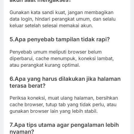
Gunakan kata sandi kuat, jangan membagikan
data login, hindari perangkat umum, dan selalu
keluar setelah selesai memakai akun.
5.Apa penyebab tampilan tidak rapi?
Penyebab umum meliputi browser belum
diperbarui, cache menumpuk, koneksi lambat,
atau perangkat kurang optimal.
6.Apa yang harus dilakukan jika halaman
terasa berat?
Periksa koneksi, muat ulang halaman, bersihkan
cache browser, tutup tab yang tidak perlu, atau
gunakan browser lain yang lebih stabil.
7.Apa tips utama agar pengalaman lebih
nyaman?