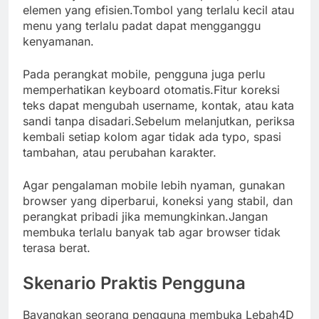
elemen yang efisien.Tombol yang terlalu kecil atau
menu yang terlalu padat dapat mengganggu
kenyamanan.
Pada perangkat mobile, pengguna juga perlu
memperhatikan keyboard otomatis.Fitur koreksi
teks dapat mengubah username, kontak, atau kata
sandi tanpa disadari.Sebelum melanjutkan, periksa
kembali setiap kolom agar tidak ada typo, spasi
tambahan, atau perubahan karakter.
Agar pengalaman mobile lebih nyaman, gunakan
browser yang diperbarui, koneksi yang stabil, dan
perangkat pribadi jika memungkinkan.Jangan
membuka terlalu banyak tab agar browser tidak
terasa berat.
Skenario Praktis Pengguna
Bayangkan seorang pengguna membuka Lebah4D