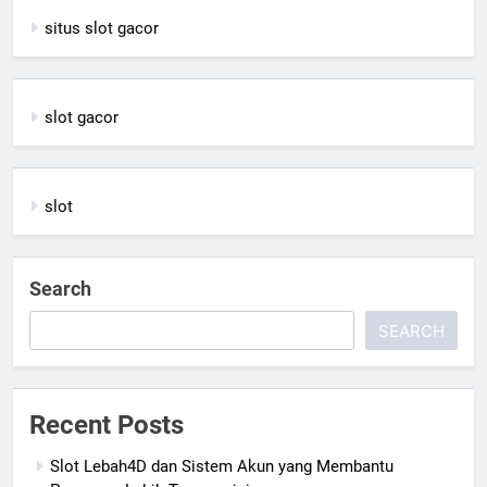
situs slot gacor
slot gacor
slot
Search
SEARCH
Recent Posts
Slot Lebah4D dan Sistem Akun yang Membantu