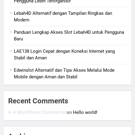
Pengguna Lebih Terorganisir
Lebah4D Alternatif dengan Tampilan Ringkas dan
Modern
Panduan Lengkap Akses Slot Lebah4D untuk Pengguna
Baru
LAE138 Login Cepat dengan Koneksi Internet yang
Stabil dan Aman
Edwinslot Alternatif dan Tips Akses Melalui Mode
Mobile dengan Aman dan Stabil
Recent Comments
A WordPress Commenter
on
Hello world!