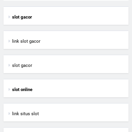
slot gacor
link slot gacor
slot gacor
slot online
link situs slot