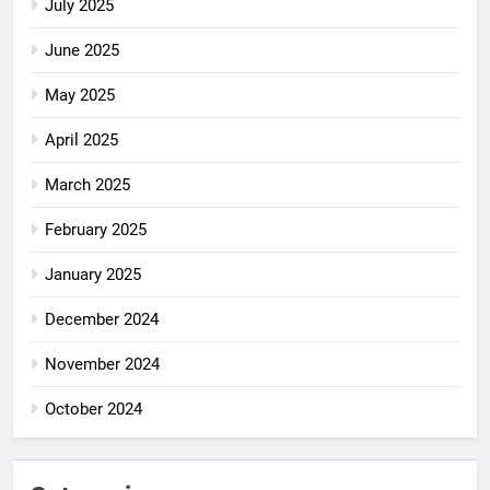
July 2025
June 2025
May 2025
April 2025
March 2025
February 2025
January 2025
December 2024
November 2024
October 2024