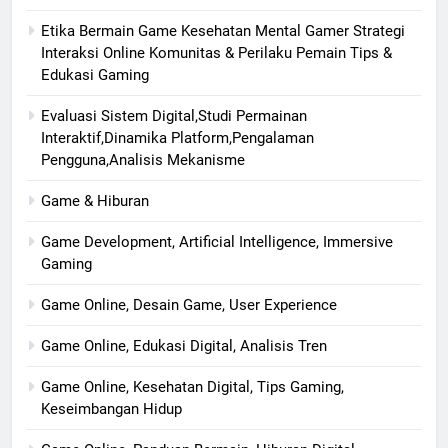
Etika Bermain Game Kesehatan Mental Gamer Strategi
Interaksi Online Komunitas & Perilaku Pemain Tips &
Edukasi Gaming
Evaluasi Sistem Digital,Studi Permainan
Interaktif,Dinamika Platform,Pengalaman
Pengguna,Analisis Mekanisme
Game & Hiburan
Game Development, Artificial Intelligence, Immersive
Gaming
Game Online, Desain Game, User Experience
Game Online, Edukasi Digital, Analisis Tren
Game Online, Kesehatan Digital, Tips Gaming,
Keseimbangan Hidup