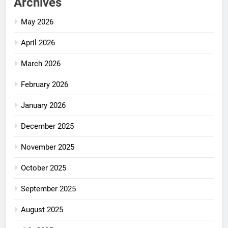
Archives
May 2026
April 2026
March 2026
February 2026
January 2026
December 2025
November 2025
October 2025
September 2025
August 2025