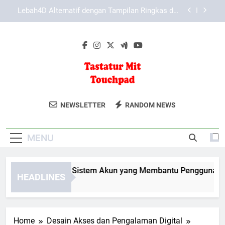
Skip
Panduan Lengkap Akses Slot Lebah4D untuk
to
Pengguna Baru
content
LAE138 Login Cepat dengan Koneksi Internet
yang Stabil dan Aman
Slot Lebah4D dan Sistem Akun yang Membantu
Pengguna Lebih Terorganisir
Lebah4D Alternatif dengan Tampilan Ringkas dan
Modern
Tastatur Mit
Dapatkan Keyboard Dengan Touchpad
Panduan Lengkap Akses Slot Lebah4D untuk
NEWSLETTER
RANDOM NEWS
Pengguna Baru
Touchpad
Yang Praktis Dari Tastatur Mit
LAE138 Login Cepat dengan Koneksi Internet
Touchpad. Solusi Ergonomis Untuk
yang Stabil dan Aman
MENU
Kenyamanan Anda.
ot Lebah4D dan Sistem Akun yang Membantu Pengguna Lebih 
HEADLINES
Months Ago
Home
Desain Akses dan Pengalaman Digital