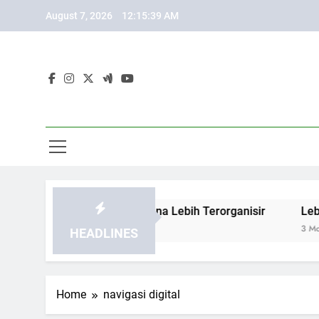
Skip
August 7, 2026
12:15:40 AM
to
content
Tas
Dapatkan 
Membantu Pengguna Lebih Terorganisir
Lebah4D Altern
3 Months Ago
HEADLINES
Home
navigasi digital