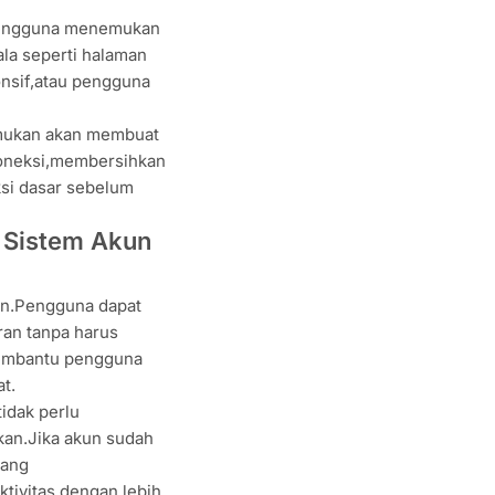
pengguna menemukan
la seperti halaman
onsif,atau pengguna
mukan akan membuat
oneksi,membersihkan
si dasar sebelum
 Sistem Akun
an.Pengguna dapat
ran tanpa harus
 membantu pengguna
t.
idak perlu
an.Jika akun sudah
yang
tivitas dengan lebih