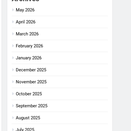
May 2026
April 2026
March 2026
February 2026
January 2026
December 2025
November 2025
October 2025
September 2025
August 2025
July 2025