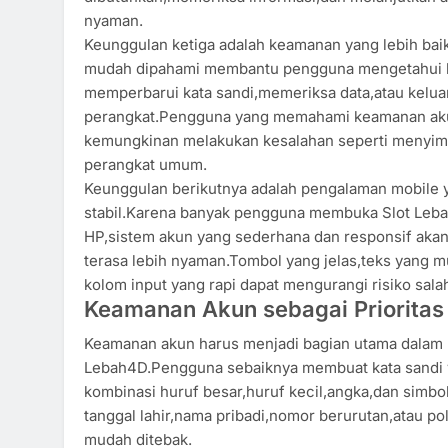
nyaman.
Keunggulan ketiga adalah keamanan yang lebih bai
mudah dipahami membantu pengguna mengetahui 
memperbarui kata sandi,memeriksa data,atau keluar
perangkat.Pengguna yang memahami keamanan akun
kemungkinan melakukan kesalahan seperti menyimp
perangkat umum.
Keunggulan berikutnya adalah pengalaman mobile y
stabil.Karena banyak pengguna membuka Slot Leba
HP,sistem akun yang sederhana dan responsif ak
terasa lebih nyaman.Tombol yang jelas,teks yang 
kolom input yang rapi dapat mengurangi risiko salah
Keamanan Akun sebagai Priorita
Keamanan akun harus menjadi bagian utama dalam
Lebah4D.Pengguna sebaiknya membuat kata sandi 
kombinasi huruf besar,huruf kecil,angka,dan simbo
tanggal lahir,nama pribadi,nomor berurutan,atau p
mudah ditebak.