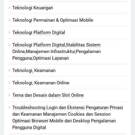
Teknologi Keuangan
Teknologi Permainan & Optimasi Mobile
Teknologi Platform Digital
Teknologi Platform Digital,Stabilitas Sistem
Online,Manajemen Infrastruktur,Pengalaman
Pengguna,Optimasi Layanan
Teknologi, Keamanan
Teknologi, Keamanan Online
Tema dan Desain dalam Slot Online
Troubleshooting Login dan Ekstensi Pengaturan Privasi
dan Keamanan Manajemen Cookies dan Session
Optimasi Browser Mobile dan Desktop Pengalaman
Pengguna Digital