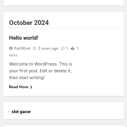
October 2024
Hello world!
9a650a4
2 years ago
1
1
mins
Welcome to WordPress. This is
your first post. Edit or delete it,
then start writing!
Read More
slot gacor