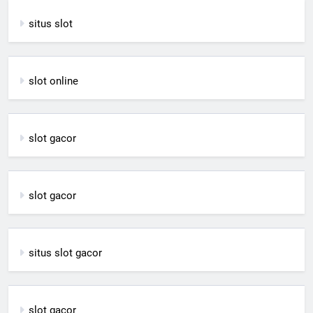
situs slot
slot online
slot gacor
slot gacor
situs slot gacor
slot gacor