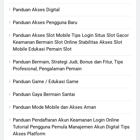
Panduan Akses Digital
Panduan Akses Pengguna Baru
Panduan Akses Slot Mobile Tips Login Situs Slot Gacor
Keamanan Bermain Slot Online Stabilitas Akses Slot
Mobile Edukasi Pemain Slot
Panduan Bermain, Strategi Judi, Bonus dan Fitur, Tips
Profesional, Pengalaman Pemain
Panduan Game / Edukasi Game
Panduan Gaya Bermain Santai
Panduan Mode Mobile dan Akses Aman
Panduan Pendaftaran Akun Keamanan Login Online
Tutorial Pengguna Pemula Manajemen Akun Digital Tips
Akses Platform