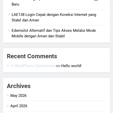
Baru
LAE138 Login Cepat dengan Koneksi Internet yang
Stabil dan Aman
Edwinslot Alternatif dan Tips Akses Melalui Mode
Mobile dengan Aman dan Stabil
Recent Comments
A WordPress Commenter
on
Hello world!
Archives
May 2026
April 2026