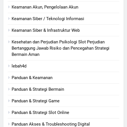
Keamanan Akun, Pengelolaan Akun
Keamanan Siber / Teknologi Informasi
Keamanan Siber & Infrastruktur Web
Kesehatan dan Perjudian Psikologi Slot Perjudian
Bertanggung Jawab Risiko dan Pencegahan Strategi
Bermain Aman
lebah4d
Panduan & Keamanan
Panduan & Strategi Bermain
Panduan & Strategi Game
Panduan & Strategi Slot Online
Panduan Akses & Troubleshooting Digital