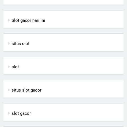
Slot gacor hari ini
situs slot
slot
situs slot gacor
slot gacor