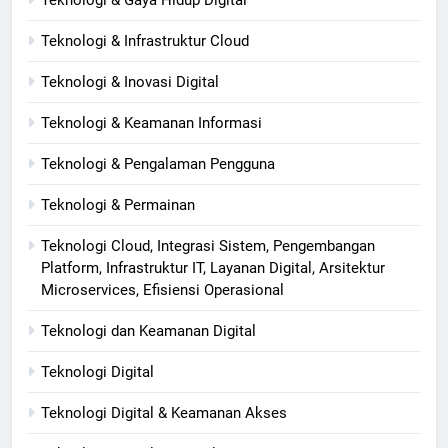
Teknologi & Infrastruktur Cloud
Teknologi & Inovasi Digital
Teknologi & Keamanan Informasi
Teknologi & Pengalaman Pengguna
Teknologi & Permainan
Teknologi Cloud, Integrasi Sistem, Pengembangan
Platform, Infrastruktur IT, Layanan Digital, Arsitektur
Microservices, Efisiensi Operasional
Teknologi dan Keamanan Digital
Teknologi Digital
Teknologi Digital & Keamanan Akses