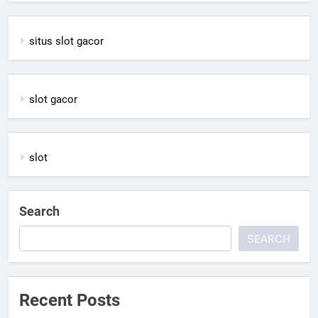
situs slot gacor
slot gacor
slot
Search
SEARCH
Recent Posts