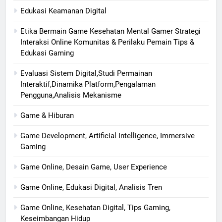
Edukasi Keamanan Digital
Etika Bermain Game Kesehatan Mental Gamer Strategi
Interaksi Online Komunitas & Perilaku Pemain Tips &
Edukasi Gaming
Evaluasi Sistem Digital,Studi Permainan
Interaktif,Dinamika Platform,Pengalaman
Pengguna,Analisis Mekanisme
Game & Hiburan
Game Development, Artificial Intelligence, Immersive
Gaming
Game Online, Desain Game, User Experience
Game Online, Edukasi Digital, Analisis Tren
Game Online, Kesehatan Digital, Tips Gaming,
Keseimbangan Hidup