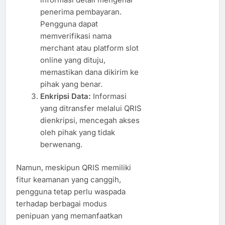
penerima pembayaran.
Pengguna dapat
memverifikasi nama
merchant atau platform slot
online yang dituju,
memastikan dana dikirim ke
pihak yang benar.
Enkripsi Data:
Informasi
yang ditransfer melalui QRIS
dienkripsi, mencegah akses
oleh pihak yang tidak
berwenang.
Namun, meskipun QRIS memiliki
fitur keamanan yang canggih,
pengguna tetap perlu waspada
terhadap berbagai modus
penipuan yang memanfaatkan