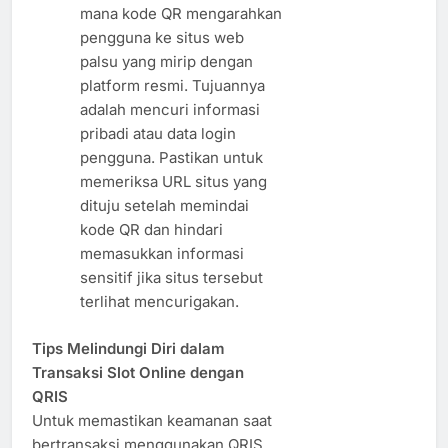
mana kode QR mengarahkan
pengguna ke situs web
palsu yang mirip dengan
platform resmi. Tujuannya
adalah mencuri informasi
pribadi atau data login
pengguna. Pastikan untuk
memeriksa URL situs yang
dituju setelah memindai
kode QR dan hindari
memasukkan informasi
sensitif jika situs tersebut
terlihat mencurigakan.
Tips Melindungi Diri dalam
Transaksi Slot Online dengan
QRIS
Untuk memastikan keamanan saat
bertransaksi menggunakan QRIS