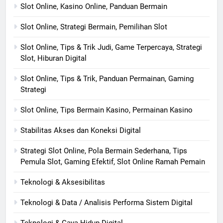
Slot Online, Kasino Online, Panduan Bermain
Slot Online, Strategi Bermain, Pemilihan Slot
Slot Online, Tips & Trik Judi, Game Terpercaya, Strategi
Slot, Hiburan Digital
Slot Online, Tips & Trik, Panduan Permainan, Gaming
Strategi
Slot Online, Tips Bermain Kasino, Permainan Kasino
Stabilitas Akses dan Koneksi Digital
Strategi Slot Online, Pola Bermain Sederhana, Tips
Pemula Slot, Gaming Efektif, Slot Online Ramah Pemain
Teknologi & Aksesibilitas
Teknologi & Data / Analisis Performa Sistem Digital
Teknologi & Gaya Hidup Digital