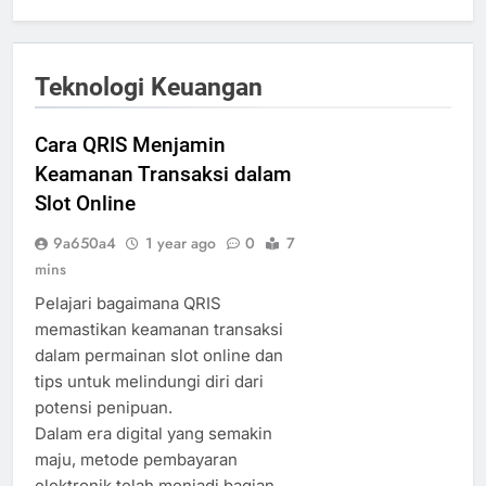
Teknologi Keuangan
Cara QRIS Menjamin
Keamanan Transaksi dalam
Slot Online
9a650a4
1 year ago
0
7
mins
Pelajari bagaimana QRIS
memastikan keamanan transaksi
dalam permainan slot online dan
tips untuk melindungi diri dari
potensi penipuan.
Dalam era digital yang semakin
maju, metode pembayaran
elektronik telah menjadi bagian