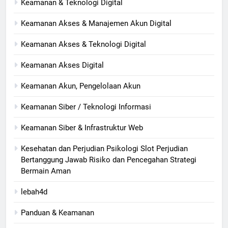
Keamanan & Teknologi Digital
Keamanan Akses & Manajemen Akun Digital
Keamanan Akses & Teknologi Digital
Keamanan Akses Digital
Keamanan Akun, Pengelolaan Akun
Keamanan Siber / Teknologi Informasi
Keamanan Siber & Infrastruktur Web
Kesehatan dan Perjudian Psikologi Slot Perjudian
Bertanggung Jawab Risiko dan Pencegahan Strategi
Bermain Aman
lebah4d
Panduan & Keamanan