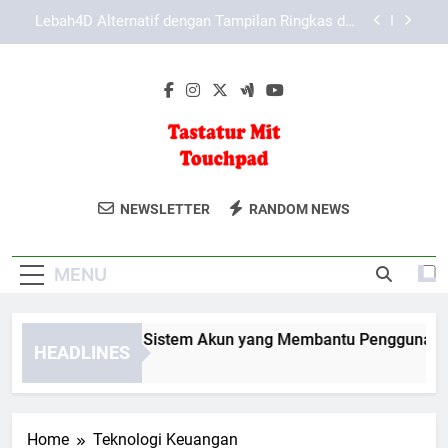
Skip
Panduan Lengkap Akses Slot Lebah4D untuk
to
Pengguna Baru
content
LAE138 Login Cepat dengan Koneksi Internet
yang Stabil dan Aman
Slot Lebah4D dan Sistem Akun yang Membantu
Pengguna Lebih Terorganisir
Lebah4D Alternatif dengan Tampilan Ringkas dan
Modern
Tastatur Mit
Dapatkan Keyboard Dengan Touchpad
Panduan Lengkap Akses Slot Lebah4D untuk
NEWSLETTER
RANDOM NEWS
Pengguna Baru
Touchpad
Yang Praktis Dari Tastatur Mit
LAE138 Login Cepat dengan Koneksi Internet
Touchpad. Solusi Ergonomis Untuk
yang Stabil dan Aman
MENU
Kenyamanan Anda.
ot Lebah4D dan Sistem Akun yang Membantu Pengguna Lebih 
HEADLINES
Months Ago
Home
Teknologi Keuangan