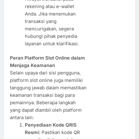
rekening atau e-wallet
Anda. Jika menemukan
transaksi yang
mencurigakan, segera
hubungi pihak penyedia
layanan untuk klarifikasi.
Peran Platform Slot Online dalam
Menjaga Keamanan
Selain upaya dari sisi pengguna,
platform slot online juga memiliki
tanggung jawab dalam memastikan
keamanan transaksi bagi para
pemainnya. Beberapa langkah
yang dapat diambil oleh platform
antara lain:
Penyediaan Kode QRIS
Resmi:
Pastikan kode QR