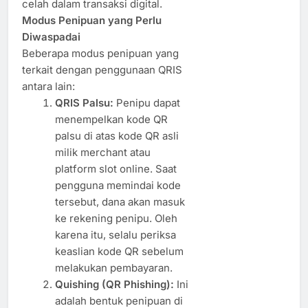
celah dalam transaksi digital.
Modus Penipuan yang Perlu
Diwaspadai
Beberapa modus penipuan yang
terkait dengan penggunaan QRIS
antara lain:
QRIS Palsu:
Penipu dapat
menempelkan kode QR
palsu di atas kode QR asli
milik merchant atau
platform slot online. Saat
pengguna memindai kode
tersebut, dana akan masuk
ke rekening penipu. Oleh
karena itu, selalu periksa
keaslian kode QR sebelum
melakukan pembayaran.
Quishing (QR Phishing):
Ini
adalah bentuk penipuan di