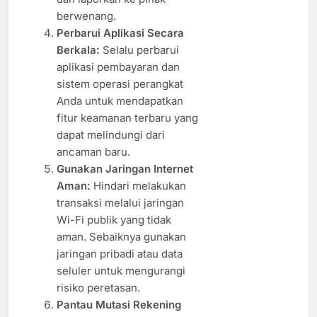
berwenang.
Perbarui Aplikasi Secara
Berkala:
Selalu perbarui
aplikasi pembayaran dan
sistem operasi perangkat
Anda untuk mendapatkan
fitur keamanan terbaru yang
dapat melindungi dari
ancaman baru.
Gunakan Jaringan Internet
Aman:
Hindari melakukan
transaksi melalui jaringan
Wi-Fi publik yang tidak
aman. Sebaiknya gunakan
jaringan pribadi atau data
seluler untuk mengurangi
risiko peretasan.
Pantau Mutasi Rekening