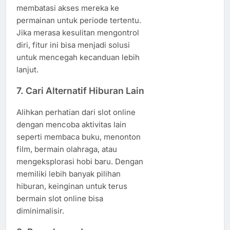
membatasi akses mereka ke
permainan untuk periode tertentu.
Jika merasa kesulitan mengontrol
diri, fitur ini bisa menjadi solusi
untuk mencegah kecanduan lebih
lanjut.
7. Cari Alternatif Hiburan Lain
Alihkan perhatian dari slot online
dengan mencoba aktivitas lain
seperti membaca buku, menonton
film, bermain olahraga, atau
mengeksplorasi hobi baru. Dengan
memiliki lebih banyak pilihan
hiburan, keinginan untuk terus
bermain slot online bisa
diminimalisir.