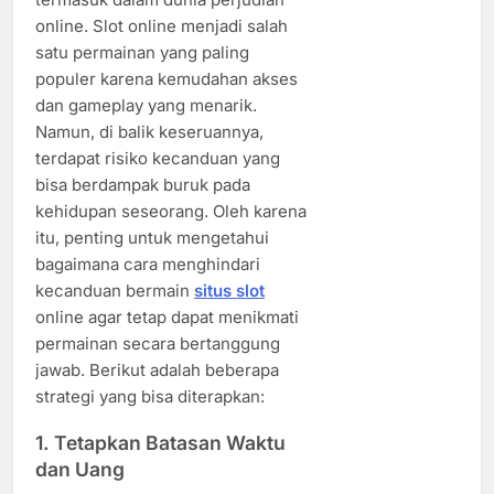
online. Slot online menjadi salah
satu permainan yang paling
populer karena kemudahan akses
dan gameplay yang menarik.
Namun, di balik keseruannya,
terdapat risiko kecanduan yang
bisa berdampak buruk pada
kehidupan seseorang. Oleh karena
itu, penting untuk mengetahui
bagaimana cara menghindari
kecanduan bermain
situs slot
online agar tetap dapat menikmati
permainan secara bertanggung
jawab. Berikut adalah beberapa
strategi yang bisa diterapkan:
1. Tetapkan Batasan Waktu
dan Uang