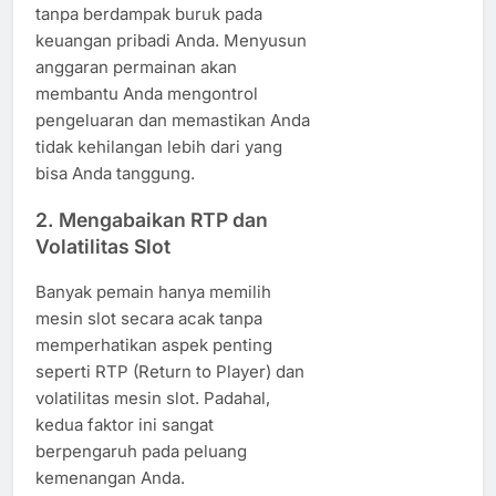
tanpa berdampak buruk pada
keuangan pribadi Anda. Menyusun
anggaran permainan akan
membantu Anda mengontrol
pengeluaran dan memastikan Anda
tidak kehilangan lebih dari yang
bisa Anda tanggung.
2.
Mengabaikan RTP dan
Volatilitas Slot
Banyak pemain hanya memilih
mesin slot secara acak tanpa
memperhatikan aspek penting
seperti RTP (Return to Player) dan
volatilitas mesin slot. Padahal,
kedua faktor ini sangat
berpengaruh pada peluang
kemenangan Anda.