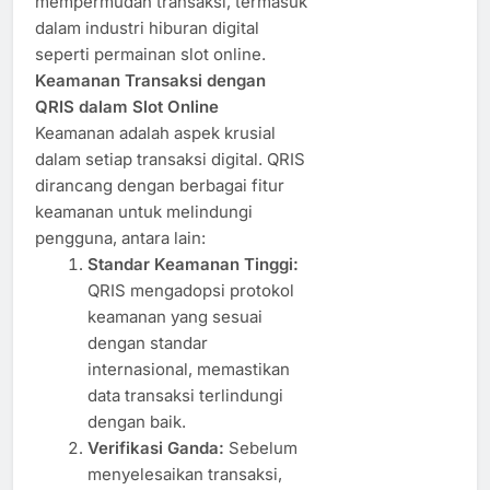
mempermudah transaksi, termasuk
dalam industri hiburan digital
seperti permainan slot online.
Keamanan Transaksi dengan
QRIS dalam Slot Online
Keamanan adalah aspek krusial
dalam setiap transaksi digital. QRIS
dirancang dengan berbagai fitur
keamanan untuk melindungi
pengguna, antara lain:
Standar Keamanan Tinggi:
QRIS mengadopsi protokol
keamanan yang sesuai
dengan standar
internasional, memastikan
data transaksi terlindungi
dengan baik.
Verifikasi Ganda:
Sebelum
menyelesaikan transaksi,