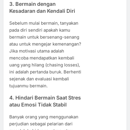
3. Bermain dengan
Kesadaran dan Kendali Diri
Sebelum mulai bermain, tanyakan
pada diri sendiri apakah kamu
bermain untuk bersenang-senang
atau untuk mengejar kemenangan?
Jika motivasi utama adalah
mencoba mendapatkan kembali
uang yang hilang (chasing losses),
ini adalah pertanda buruk. Berhenti
sejenak dan evaluasi kembali
tujuanmu bermain.
4. Hindari Bermain Saat Stres
atau Emosi Tidak Stabil
Banyak orang yang menggunakan
perjudian sebagai pelarian dari