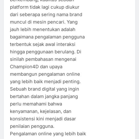
platform tidak lagi cukup diukur
dari seberapa sering nama brand
muncul di mesin pencari. Yang
jauh lebih menentukan adalah
bagaimana pengalaman pengguna
terbentuk sejak awal interaksi
hingga penggunaan berulang. Di
sinilah pembahasan mengenai
Champion4D dan upaya
membangun pengalaman online
yang lebih baik menjadi penting.
Sebuah brand digital yang ingin
bertahan dalam jangka panjang
perlu memahami bahwa
kenyamanan, kejelasan, dan
konsistensi kini menjadi dasar
penilaian pengguna.
Pengalaman online yang lebih baik