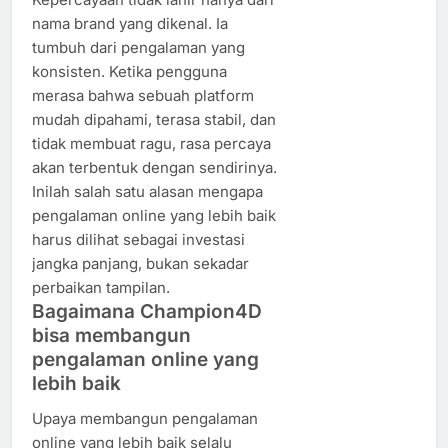
nama brand yang dikenal. Ia
tumbuh dari pengalaman yang
konsisten. Ketika pengguna
merasa bahwa sebuah platform
mudah dipahami, terasa stabil, dan
tidak membuat ragu, rasa percaya
akan terbentuk dengan sendirinya.
Inilah salah satu alasan mengapa
pengalaman online yang lebih baik
harus dilihat sebagai investasi
jangka panjang, bukan sekadar
perbaikan tampilan.
Bagaimana Champion4D
bisa membangun
pengalaman online yang
lebih baik
Upaya membangun pengalaman
online yang lebih baik selalu