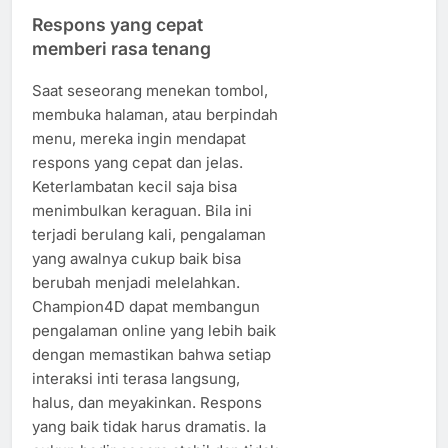
Respons yang cepat
memberi rasa tenang
Saat seseorang menekan tombol,
membuka halaman, atau berpindah
menu, mereka ingin mendapat
respons yang cepat dan jelas.
Keterlambatan kecil saja bisa
menimbulkan keraguan. Bila ini
terjadi berulang kali, pengalaman
yang awalnya cukup baik bisa
berubah menjadi melelahkan.
Champion4D dapat membangun
pengalaman online yang lebih baik
dengan memastikan bahwa setiap
interaksi inti terasa langsung,
halus, dan meyakinkan. Respons
yang baik tidak harus dramatis. Ia