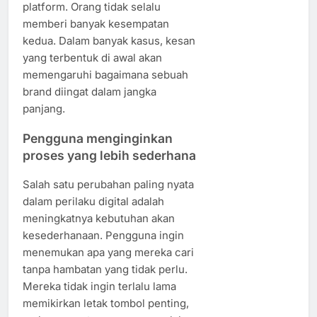
platform. Orang tidak selalu
memberi banyak kesempatan
kedua. Dalam banyak kasus, kesan
yang terbentuk di awal akan
memengaruhi bagaimana sebuah
brand diingat dalam jangka
panjang.
Pengguna menginginkan
proses yang lebih sederhana
Salah satu perubahan paling nyata
dalam perilaku digital adalah
meningkatnya kebutuhan akan
kesederhanaan. Pengguna ingin
menemukan apa yang mereka cari
tanpa hambatan yang tidak perlu.
Mereka tidak ingin terlalu lama
memikirkan letak tombol penting,