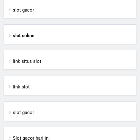
slot gacor
slot online
link situs slot
link slot
slot gacor
Slot gacor hari ini