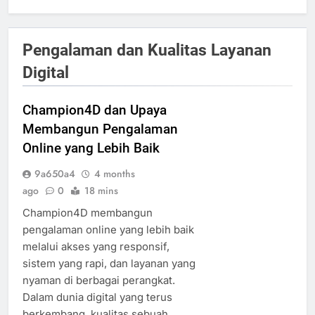
Pengalaman dan Kualitas Layanan
Digital
Champion4D dan Upaya
Membangun Pengalaman
Online yang Lebih Baik
9a650a4
4 months
ago
0
18 mins
Champion4D membangun
pengalaman online yang lebih baik
melalui akses yang responsif,
sistem yang rapi, dan layanan yang
nyaman di berbagai perangkat.
Dalam dunia digital yang terus
berkembang, kualitas sebuah