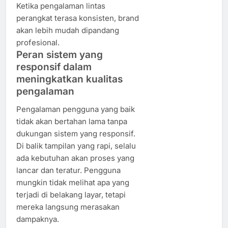
Ketika pengalaman lintas
perangkat terasa konsisten, brand
akan lebih mudah dipandang
profesional.
Peran sistem yang
responsif dalam
meningkatkan kualitas
pengalaman
Pengalaman pengguna yang baik
tidak akan bertahan lama tanpa
dukungan sistem yang responsif.
Di balik tampilan yang rapi, selalu
ada kebutuhan akan proses yang
lancar dan teratur. Pengguna
mungkin tidak melihat apa yang
terjadi di belakang layar, tetapi
mereka langsung merasakan
dampaknya.