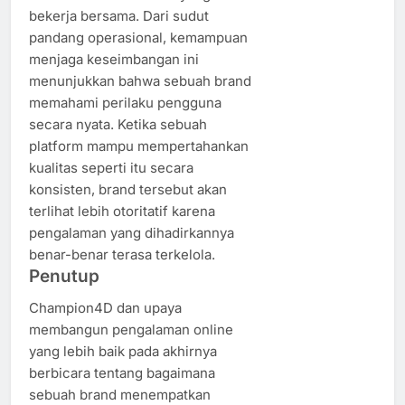
bekerja bersama. Dari sudut
pandang operasional, kemampuan
menjaga keseimbangan ini
menunjukkan bahwa sebuah brand
memahami perilaku pengguna
secara nyata. Ketika sebuah
platform mampu mempertahankan
kualitas seperti itu secara
konsisten, brand tersebut akan
terlihat lebih otoritatif karena
pengalaman yang dihadirkannya
benar-benar terasa terkelola.
Penutup
Champion4D dan upaya
membangun pengalaman online
yang lebih baik pada akhirnya
berbicara tentang bagaimana
sebuah brand menempatkan