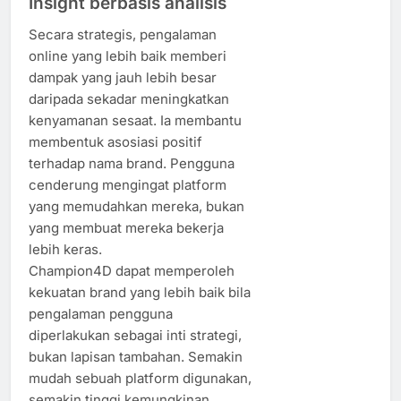
Insight berbasis analisis
Secara strategis, pengalaman
online yang lebih baik memberi
dampak yang jauh lebih besar
daripada sekadar meningkatkan
kenyamanan sesaat. Ia membantu
membentuk asosiasi positif
terhadap nama brand. Pengguna
cenderung mengingat platform
yang memudahkan mereka, bukan
yang membuat mereka bekerja
lebih keras.
Champion4D dapat memperoleh
kekuatan brand yang lebih baik bila
pengalaman pengguna
diperlakukan sebagai inti strategi,
bukan lapisan tambahan. Semakin
mudah sebuah platform digunakan,
semakin tinggi kemungkinan