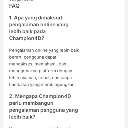
FAQ
1. Apa yang dimaksud
pengalaman online yang
lebih baik pada
Champion4D?
Pengalaman online yang lebih baik
berarti pengguna dapat
mengakses, memahami, dan
menggunakan platform dengan
lebih nyaman, cepat, dan tanpa
hambatan yang membingungkan.
2. Mengapa Champion4D
perlu membangun
pengalaman pengguna yang
lebih baik?