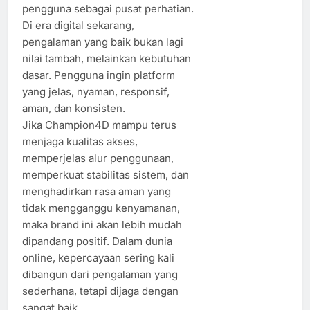
pengguna sebagai pusat perhatian.
Di era digital sekarang,
pengalaman yang baik bukan lagi
nilai tambah, melainkan kebutuhan
dasar. Pengguna ingin platform
yang jelas, nyaman, responsif,
aman, dan konsisten.
Jika Champion4D mampu terus
menjaga kualitas akses,
memperjelas alur penggunaan,
memperkuat stabilitas sistem, dan
menghadirkan rasa aman yang
tidak mengganggu kenyamanan,
maka brand ini akan lebih mudah
dipandang positif. Dalam dunia
online, kepercayaan sering kali
dibangun dari pengalaman yang
sederhana, tetapi dijaga dengan
sangat baik.