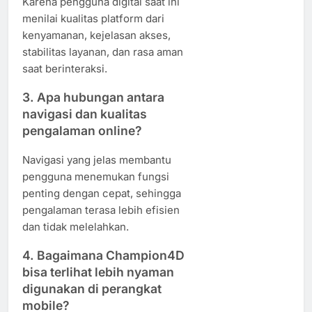
Karena pengguna digital saat ini
menilai kualitas platform dari
kenyamanan, kejelasan akses,
stabilitas layanan, dan rasa aman
saat berinteraksi.
3. Apa hubungan antara
navigasi dan kualitas
pengalaman online?
Navigasi yang jelas membantu
pengguna menemukan fungsi
penting dengan cepat, sehingga
pengalaman terasa lebih efisien
dan tidak melelahkan.
4. Bagaimana Champion4D
bisa terlihat lebih nyaman
digunakan di perangkat
mobile?