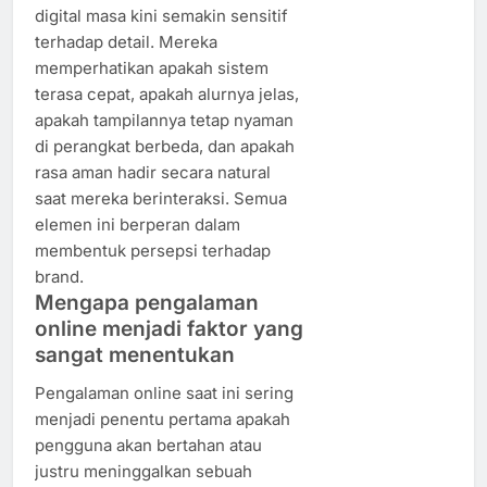
digital masa kini semakin sensitif
terhadap detail. Mereka
memperhatikan apakah sistem
terasa cepat, apakah alurnya jelas,
apakah tampilannya tetap nyaman
di perangkat berbeda, dan apakah
rasa aman hadir secara natural
saat mereka berinteraksi. Semua
elemen ini berperan dalam
membentuk persepsi terhadap
brand.
Mengapa pengalaman
online menjadi faktor yang
sangat menentukan
Pengalaman online saat ini sering
menjadi penentu pertama apakah
pengguna akan bertahan atau
justru meninggalkan sebuah