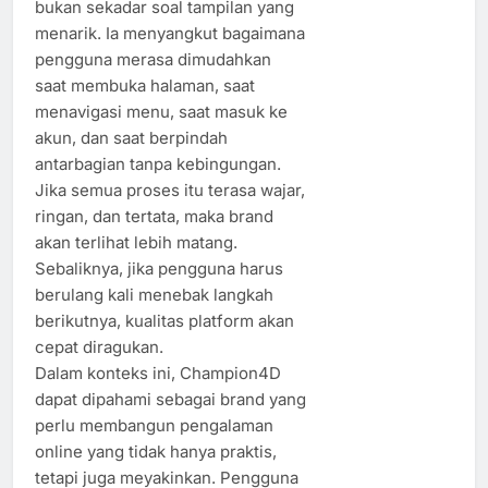
bukan sekadar soal tampilan yang
menarik. Ia menyangkut bagaimana
pengguna merasa dimudahkan
saat membuka halaman, saat
menavigasi menu, saat masuk ke
akun, dan saat berpindah
antarbagian tanpa kebingungan.
Jika semua proses itu terasa wajar,
ringan, dan tertata, maka brand
akan terlihat lebih matang.
Sebaliknya, jika pengguna harus
berulang kali menebak langkah
berikutnya, kualitas platform akan
cepat diragukan.
Dalam konteks ini, Champion4D
dapat dipahami sebagai brand yang
perlu membangun pengalaman
online yang tidak hanya praktis,
tetapi juga meyakinkan. Pengguna