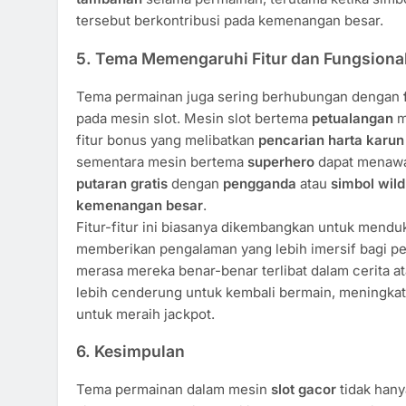
tersebut berkontribusi pada kemenangan besar.
5.
Tema Memengaruhi Fitur dan Fungsional
Tema permainan juga sering berhubungan dengan
pada mesin slot. Mesin slot bertema
petualangan
m
fitur bonus yang melibatkan
pencarian harta karun
sementara mesin bertema
superhero
dapat menawar
putaran gratis
dengan
pengganda
atau
simbol wild
kemenangan besar
.
Fitur-fitur ini biasanya dikembangkan untuk mend
memberikan pengalaman yang lebih imersif bagi pe
merasa mereka benar-benar terlibat dalam cerita a
lebih cenderung untuk kembali bermain, meningka
untuk meraih jackpot.
6.
Kesimpulan
Tema permainan dalam mesin
slot gacor
tidak han