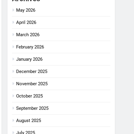
May 2026
April 2026
March 2026
February 2026
January 2026
December 2025
November 2025
October 2025
September 2025
August 2025
July 2025