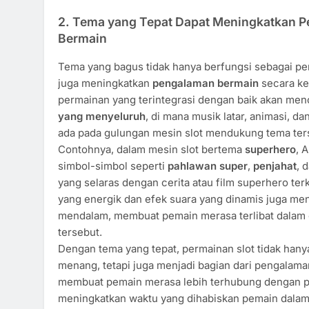
2.
Tema yang Tepat Dapat Meningkatkan 
Bermain
Tema yang bagus tidak hanya berfungsi sebagai pemi
juga meningkatkan
pengalaman bermain
secara ke
permainan yang terintegrasi dengan baik akan me
yang menyeluruh
, di mana musik latar, animasi, d
ada pada gulungan mesin slot mendukung tema ter
Contohnya, dalam mesin slot bertema
superhero
, 
simbol-simbol seperti
pahlawan super
,
penjahat
, 
yang selaras dengan cerita atau film superhero terk
yang energik dan efek suara yang dinamis juga m
mendalam, membuat pemain merasa terlibat dalam 
tersebut.
Dengan tema yang tepat, permainan slot tidak hany
menang, tetapi juga menjadi bagian dari pengalam
membuat pemain merasa lebih terhubung dengan pe
meningkatkan waktu yang dihabiskan pemain dalam