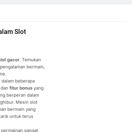
lam Slot
slot gacor
. Temukan
 pengalaman bermain,
ne.
 dalam beberapa
 dan
fitur bonus
yang
ang berperan dalam
hibur. Mesin slot
man bermain yang
tarik untuk terus
a permainan sangat