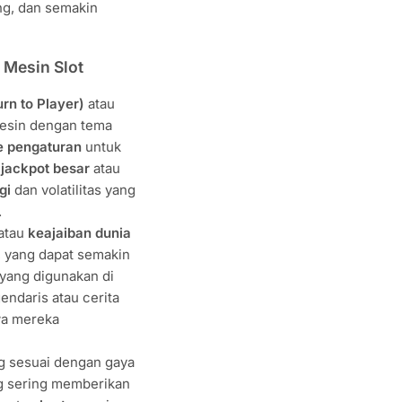
g, dan semakin
 Mesin Slot
rn to Player)
atau
esin dengan tema
 pengaturan
untuk
a
jackpot besar
atau
gi
dan volatilitas yang
.
atau
keajaiban dunia
, yang dapat semakin
yang digunakan di
gendaris atau cerita
wa mereka
g sesuai dengan gaya
ng sering memberikan