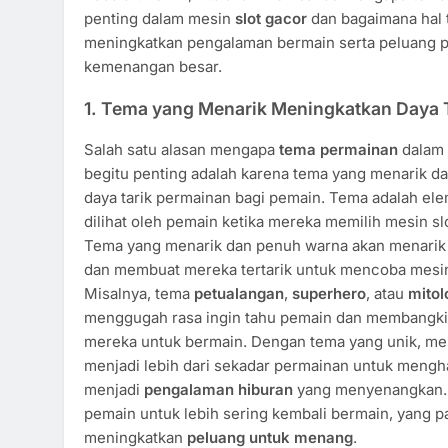
penting dalam mesin
slot gacor
dan bagaimana hal 
meningkatkan pengalaman bermain serta peluang 
kemenangan besar.
1.
Tema yang Menarik Meningkatkan Daya T
Salah satu alasan mengapa
tema permainan
dalam
begitu penting adalah karena tema yang menarik d
daya tarik permainan bagi pemain. Tema adalah el
dilihat oleh pemain ketika mereka memilih mesin sl
Tema yang menarik dan penuh warna akan menarik
dan membuat mereka tertarik untuk mencoba mesin
Misalnya, tema
petualangan
,
superhero
, atau
mitol
menggugah rasa ingin tahu pemain dan membangk
mereka untuk bermain. Dengan tema yang unik, m
menjadi lebih dari sekadar permainan untuk mengh
menjadi
pengalaman hiburan
yang menyenangkan. 
pemain untuk lebih sering kembali bermain, yang pa
meningkatkan
peluang untuk menang
.