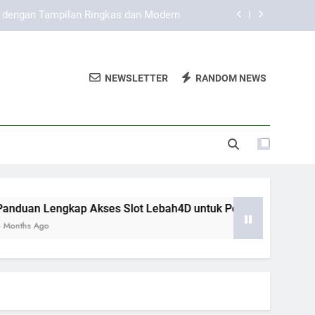
f dengan Tampilan Ringkas dan Modern
es Slot Lebah4D untuk Pengguna Baru
oneksi Internet yang Stabil dan Aman
NEWSLETTER
RANDOM NEWS
Membantu Pengguna Lebih Terorganisir
uchpad. Solusi Ergonomis Untuk Kenyamanan Anda.
f dengan Tampilan Ringkas dan Modern
es Slot Lebah4D untuk Pengguna Baru
oneksi Internet yang Stabil dan Aman
kap Akses Slot Lebah4D untuk Pengguna Baru
LAE138 
3 Months 