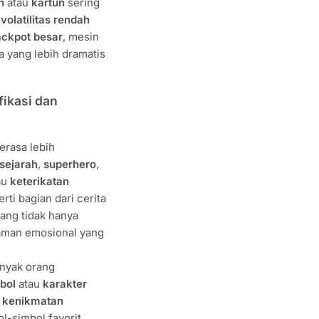
n
atau
kartun
sering
n
volatilitas rendah
ackpot besar
, mesin
a yang lebih dramatis
ikasi dan
rasa lebih
sejarah
,
superhero
,
au
keterikatan
ti bagian dari cerita
yang tidak hanya
laman emosional yang
anyak orang
bol
atau
karakter
n
kenikmatan
l-simbol favorit