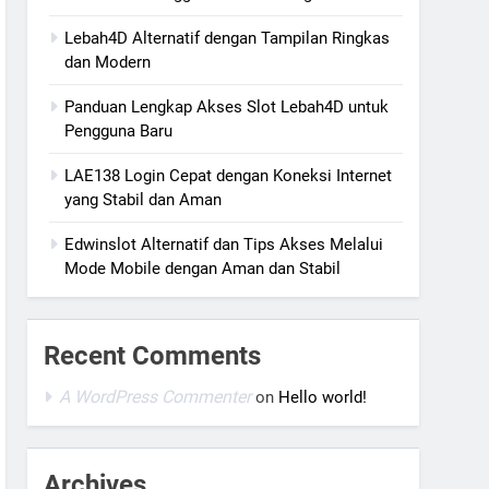
Lebah4D Alternatif dengan Tampilan Ringkas
dan Modern
Panduan Lengkap Akses Slot Lebah4D untuk
Pengguna Baru
LAE138 Login Cepat dengan Koneksi Internet
yang Stabil dan Aman
Edwinslot Alternatif dan Tips Akses Melalui
Mode Mobile dengan Aman dan Stabil
Recent Comments
A WordPress Commenter
on
Hello world!
Archives