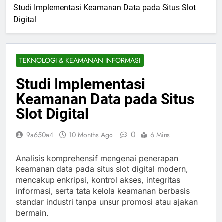
Studi Implementasi Keamanan Data pada Situs Slot
Digital
TEKNOLOGI & KEAMANAN INFORMASI
Studi Implementasi
Keamanan Data pada Situs
Slot Digital
0
9a650a4
10 Months Ago
6 Mins
Analisis komprehensif mengenai penerapan
keamanan data pada situs slot digital modern,
mencakup enkripsi, kontrol akses, integritas
informasi, serta tata kelola keamanan berbasis
standar industri tanpa unsur promosi atau ajakan
bermain.