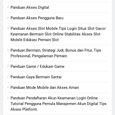
Panduan Akses Digital
Panduan Akses Pengguna Baru
Panduan Akses Slot Mobile Tips Login Situs Slot Gacor
Keamanan Bermain Slot Online Stabilitas Akses Slot
Mobile Edukasi Pemain Slot
Panduan Bermain, Strategi Judi, Bonus dan Fitur, Tips
Profesional, Pengalaman Pemain
Panduan Game / Edukasi Game
Panduan Gaya Bermain Santai
Panduan Mode Mobile dan Akses Aman
Panduan Pendaftaran Akun Keamanan Login Online
Tutorial Pengguna Pemula Manajemen Akun Digital Tips
Akses Platform