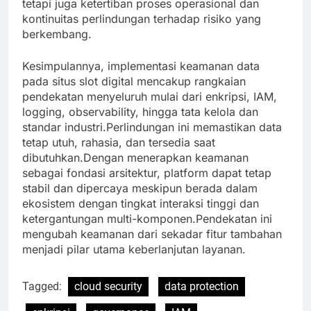
tetapi juga ketertiban proses operasional dan
kontinuitas perlindungan terhadap risiko yang
berkembang.
Kesimpulannya, implementasi keamanan data
pada situs slot digital mencakup rangkaian
pendekatan menyeluruh mulai dari enkripsi, IAM,
logging, observability, hingga tata kelola dan
standar industri.Perlindungan ini memastikan data
tetap utuh, rahasia, dan tersedia saat
dibutuhkan.Dengan menerapkan keamanan
sebagai fondasi arsitektur, platform dapat tetap
stabil dan dipercaya meskipun berada dalam
ekosistem dengan tingkat interaksi tinggi dan
ketergantungan multi-komponen.Pendekatan ini
mengubah keamanan dari sekadar fitur tambahan
menjadi pilar utama keberlanjutan layanan.
Tagged:
cloud security
data protection