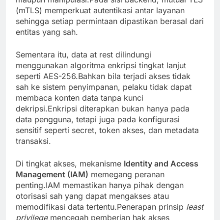
(mTLS) memperkuat autentikasi antar layanan
sehingga setiap permintaan dipastikan berasal dari
entitas yang sah.
Sementara itu, data at rest dilindungi
menggunakan algoritma enkripsi tingkat lanjut
seperti AES-256.Bahkan bila terjadi akses tidak
sah ke sistem penyimpanan, pelaku tidak dapat
membaca konten data tanpa kunci
dekripsi.Enkripsi diterapkan bukan hanya pada
data pengguna, tetapi juga pada konfigurasi
sensitif seperti secret, token akses, dan metadata
transaksi.
Di tingkat akses, mekanisme
Identity and Access
Management (IAM)
memegang peranan
penting.IAM memastikan hanya pihak dengan
otorisasi sah yang dapat mengakses atau
memodifikasi data tertentu.Penerapan prinsip
least
privilege
mencegah pemberian hak akses