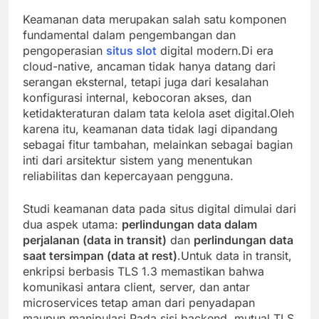
Keamanan data merupakan salah satu komponen
fundamental dalam pengembangan dan
pengoperasian
situs slot
digital modern.Di era
cloud-native, ancaman tidak hanya datang dari
serangan eksternal, tetapi juga dari kesalahan
konfigurasi internal, kebocoran akses, dan
ketidakteraturan dalam tata kelola aset digital.Oleh
karena itu, keamanan data tidak lagi dipandang
sebagai fitur tambahan, melainkan sebagai bagian
inti dari arsitektur sistem yang menentukan
reliabilitas dan kepercayaan pengguna.
Studi keamanan data pada situs digital dimulai dari
dua aspek utama:
perlindungan data dalam
perjalanan (data in transit)
dan
perlindungan data
saat tersimpan (data at rest)
.Untuk data in transit,
enkripsi berbasis TLS 1.3 memastikan bahwa
komunikasi antara client, server, dan antar
microservices tetap aman dari penyadapan
maupun manipulasi.Pada sisi backend, mutual TLS