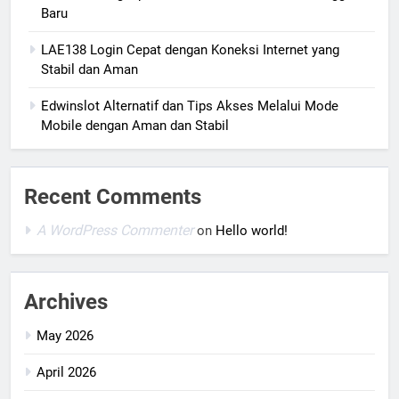
Baru
LAE138 Login Cepat dengan Koneksi Internet yang
Stabil dan Aman
Edwinslot Alternatif dan Tips Akses Melalui Mode
Mobile dengan Aman dan Stabil
Recent Comments
A WordPress Commenter
on
Hello world!
Archives
May 2026
April 2026