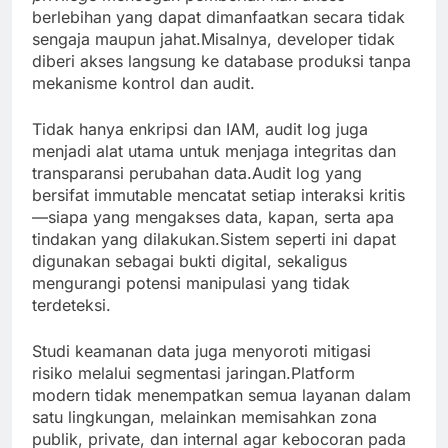
berlebihan yang dapat dimanfaatkan secara tidak
sengaja maupun jahat.Misalnya, developer tidak
diberi akses langsung ke database produksi tanpa
mekanisme kontrol dan audit.
Tidak hanya enkripsi dan IAM, audit log juga
menjadi alat utama untuk menjaga integritas dan
transparansi perubahan data.Audit log yang
bersifat immutable mencatat setiap interaksi kritis
—siapa yang mengakses data, kapan, serta apa
tindakan yang dilakukan.Sistem seperti ini dapat
digunakan sebagai bukti digital, sekaligus
mengurangi potensi manipulasi yang tidak
terdeteksi.
Studi keamanan data juga menyoroti mitigasi
risiko melalui segmentasi jaringan.Platform
modern tidak menempatkan semua layanan dalam
satu lingkungan, melainkan memisahkan zona
publik, private, dan internal agar kebocoran pada