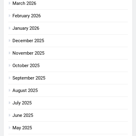
March 2026
February 2026
January 2026
December 2025
November 2025
October 2025
September 2025
August 2025
July 2025
June 2025
May 2025