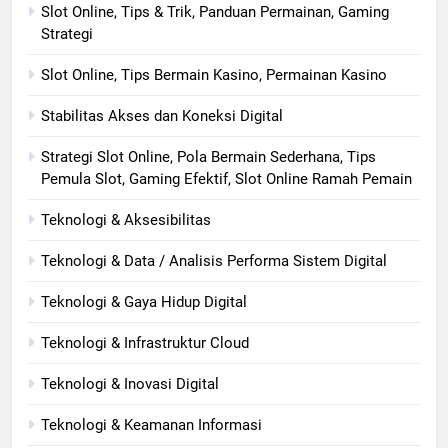
Slot Online, Tips & Trik, Panduan Permainan, Gaming
Strategi
Slot Online, Tips Bermain Kasino, Permainan Kasino
Stabilitas Akses dan Koneksi Digital
Strategi Slot Online, Pola Bermain Sederhana, Tips
Pemula Slot, Gaming Efektif, Slot Online Ramah Pemain
Teknologi & Aksesibilitas
Teknologi & Data / Analisis Performa Sistem Digital
Teknologi & Gaya Hidup Digital
Teknologi & Infrastruktur Cloud
Teknologi & Inovasi Digital
Teknologi & Keamanan Informasi