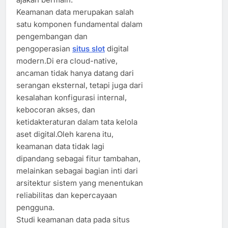
Keamanan data merupakan salah
satu komponen fundamental dalam
pengembangan dan
pengoperasian
situs slot
digital
modern.Di era cloud-native,
ancaman tidak hanya datang dari
serangan eksternal, tetapi juga dari
kesalahan konfigurasi internal,
kebocoran akses, dan
ketidakteraturan dalam tata kelola
aset digital.Oleh karena itu,
keamanan data tidak lagi
dipandang sebagai fitur tambahan,
melainkan sebagai bagian inti dari
arsitektur sistem yang menentukan
reliabilitas dan kepercayaan
pengguna.
Studi keamanan data pada situs