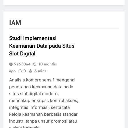
IAM
Studi Implementasi
Keamanan Data pada Situs
Slot Digital
9a650a4
10 months
ago
0
6 mins
Analisis komprehensif mengenai
penerapan keamanan data pada
situs slot digital modern,
mencakup enkripsi, kontrol akses,
integritas informasi, serta tata
kelola keamanan berbasis standar
industri tanpa unsur promosi atau
ajakan bermain.