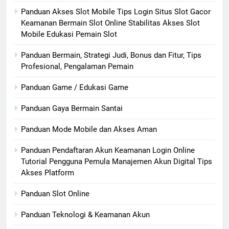
Panduan Akses Slot Mobile Tips Login Situs Slot Gacor
Keamanan Bermain Slot Online Stabilitas Akses Slot
Mobile Edukasi Pemain Slot
Panduan Bermain, Strategi Judi, Bonus dan Fitur, Tips
Profesional, Pengalaman Pemain
Panduan Game / Edukasi Game
Panduan Gaya Bermain Santai
Panduan Mode Mobile dan Akses Aman
Panduan Pendaftaran Akun Keamanan Login Online
Tutorial Pengguna Pemula Manajemen Akun Digital Tips
Akses Platform
Panduan Slot Online
Panduan Teknologi & Keamanan Akun