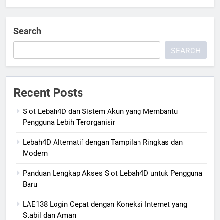
Search
SEARCH
Recent Posts
Slot Lebah4D dan Sistem Akun yang Membantu
Pengguna Lebih Terorganisir
Lebah4D Alternatif dengan Tampilan Ringkas dan
Modern
Panduan Lengkap Akses Slot Lebah4D untuk Pengguna
Baru
LAE138 Login Cepat dengan Koneksi Internet yang
Stabil dan Aman