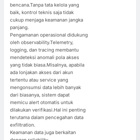
bencana.Tanpa tata kelola yang
baik, kontrol teknis saja tidak
cukup menjaga keamanan jangka
panjang.
Pengamanan operasional didukung
oleh observability.Telemetry,
logging, dan tracing membantu
mendeteksi anomali pola akses
yang tidak biasa.Misalnya, apabila
ada lonjakan akses dari akun
tertentu atau service yang
mengonsumsi data lebih banyak
dari biasanya, sistem dapat
memicu alert otomatis untuk
dilakukan verifikasi.Hal ini penting
terutama dalam pencegahan data
exfiltration.
Keamanan data juga berkaitan
dengan reliability