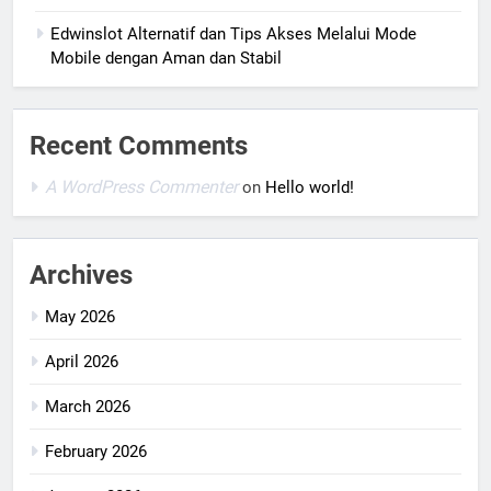
Edwinslot Alternatif dan Tips Akses Melalui Mode
Mobile dengan Aman dan Stabil
Recent Comments
A WordPress Commenter
on
Hello world!
Archives
May 2026
April 2026
March 2026
February 2026