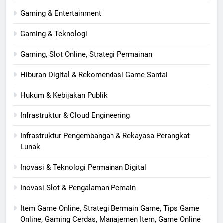
Gaming & Entertainment
Gaming & Teknologi
Gaming, Slot Online, Strategi Permainan
Hiburan Digital & Rekomendasi Game Santai
Hukum & Kebijakan Publik
Infrastruktur & Cloud Engineering
Infrastruktur Pengembangan & Rekayasa Perangkat
Lunak
Inovasi & Teknologi Permainan Digital
Inovasi Slot & Pengalaman Pemain
Item Game Online, Strategi Bermain Game, Tips Game
Online, Gaming Cerdas, Manajemen Item, Game Online