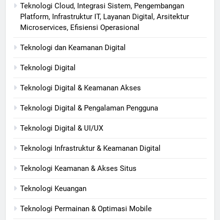
Teknologi Cloud, Integrasi Sistem, Pengembangan
Platform, Infrastruktur IT, Layanan Digital, Arsitektur
Microservices, Efisiensi Operasional
Teknologi dan Keamanan Digital
Teknologi Digital
Teknologi Digital & Keamanan Akses
Teknologi Digital & Pengalaman Pengguna
Teknologi Digital & UI/UX
Teknologi Infrastruktur & Keamanan Digital
Teknologi Keamanan & Akses Situs
Teknologi Keuangan
Teknologi Permainan & Optimasi Mobile