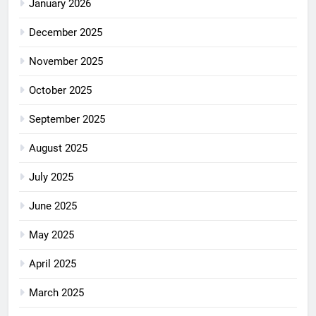
January 2026
December 2025
November 2025
October 2025
September 2025
August 2025
July 2025
June 2025
May 2025
April 2025
March 2025