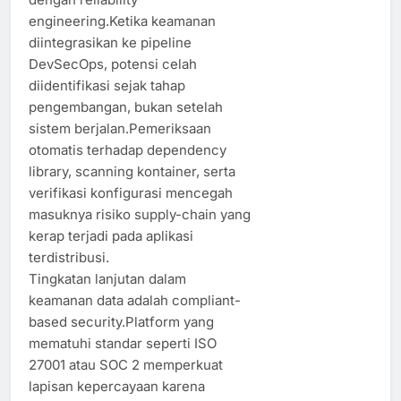
engineering.Ketika keamanan
diintegrasikan ke pipeline
DevSecOps, potensi celah
diidentifikasi sejak tahap
pengembangan, bukan setelah
sistem berjalan.Pemeriksaan
otomatis terhadap dependency
library, scanning kontainer, serta
verifikasi konfigurasi mencegah
masuknya risiko supply-chain yang
kerap terjadi pada aplikasi
terdistribusi.
Tingkatan lanjutan dalam
keamanan data adalah compliant-
based security.Platform yang
mematuhi standar seperti ISO
27001 atau SOC 2 memperkuat
lapisan kepercayaan karena