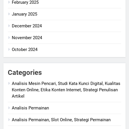
February 2025
January 2025
December 2024
November 2024
October 2024
Categories
Analisis Mesin Pencari, Studi Kata Kunci Digital, Kualitas
Konten Online, Etika Konten Internet, Strategi Penulisan
Artikel
Analisis Permainan
Analisis Permainan, Slot Online, Strategi Permainan