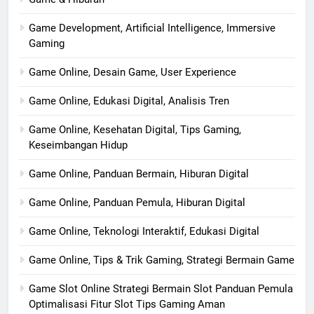
Game Development, Artificial Intelligence, Immersive
Gaming
Game Online, Desain Game, User Experience
Game Online, Edukasi Digital, Analisis Tren
Game Online, Kesehatan Digital, Tips Gaming,
Keseimbangan Hidup
Game Online, Panduan Bermain, Hiburan Digital
Game Online, Panduan Pemula, Hiburan Digital
Game Online, Teknologi Interaktif, Edukasi Digital
Game Online, Tips & Trik Gaming, Strategi Bermain Game
Game Slot Online Strategi Bermain Slot Panduan Pemula
Optimalisasi Fitur Slot Tips Gaming Aman