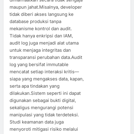
maupun jahat.Misalnya, developer
tidak diberi akses langsung ke
database produksi tanpa
mekanisme kontrol dan audit.
Tidak hanya enkripsi dan IAM,
audit log juga menjadi alat utama
untuk menjaga integritas dan
transparansi perubahan data.Audit
log yang bersifat immutable
mencatat setiap interaksi kritis—
siapa yang mengakses data, kapan,
serta apa tindakan yang
dilakukan.Sistem seperti ini dapat
digunakan sebagai bukti digital,
sekaligus mengurangi potensi
manipulasi yang tidak terdeteksi.
Studi keamanan data juga
menyoroti mitigasi risiko melalui