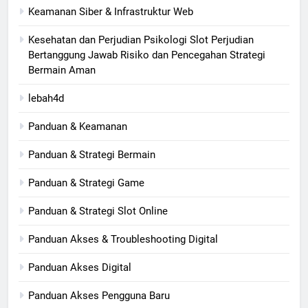
Keamanan Siber & Infrastruktur Web
Kesehatan dan Perjudian Psikologi Slot Perjudian
Bertanggung Jawab Risiko dan Pencegahan Strategi
Bermain Aman
lebah4d
Panduan & Keamanan
Panduan & Strategi Bermain
Panduan & Strategi Game
Panduan & Strategi Slot Online
Panduan Akses & Troubleshooting Digital
Panduan Akses Digital
Panduan Akses Pengguna Baru