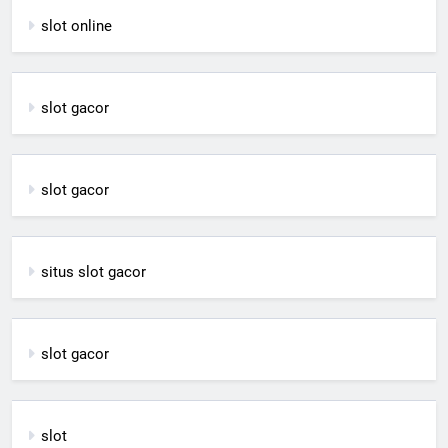
slot online
slot gacor
slot gacor
situs slot gacor
slot gacor
slot