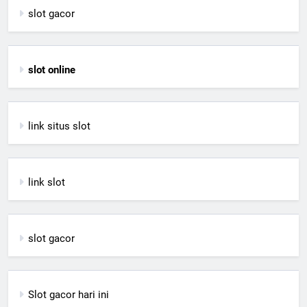
slot gacor
slot online
link situs slot
link slot
slot gacor
Slot gacor hari ini