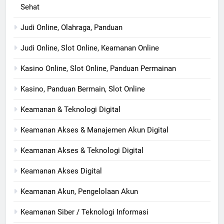
Sehat
Judi Online, Olahraga, Panduan
Judi Online, Slot Online, Keamanan Online
Kasino Online, Slot Online, Panduan Permainan
Kasino, Panduan Bermain, Slot Online
Keamanan & Teknologi Digital
Keamanan Akses & Manajemen Akun Digital
Keamanan Akses & Teknologi Digital
Keamanan Akses Digital
Keamanan Akun, Pengelolaan Akun
Keamanan Siber / Teknologi Informasi