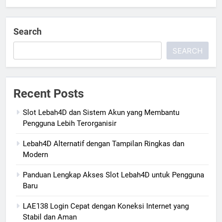
Search
SEARCH
Recent Posts
Slot Lebah4D dan Sistem Akun yang Membantu
Pengguna Lebih Terorganisir
Lebah4D Alternatif dengan Tampilan Ringkas dan
Modern
Panduan Lengkap Akses Slot Lebah4D untuk Pengguna
Baru
LAE138 Login Cepat dengan Koneksi Internet yang
Stabil dan Aman