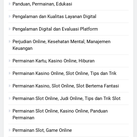
Panduan, Permainan, Edukasi
Pengalaman dan Kualitas Layanan Digital
Pengalaman Digital dan Evaluasi Platform
Perjudian Online, Kesehatan Mental, Manajemen
Keuangan
Permainan Kartu, Kasino Online, Hiburan
Permainan Kasino Online, Slot Online, Tips dan Trik
Permainan Kasino, Slot Online, Slot Bertema Fantasi
Permainan Slot Online, Judi Online, Tips dan Trik Slot
Permainan Slot Online, Kasino Online, Panduan
Permainan
Permainan Slot, Game Online