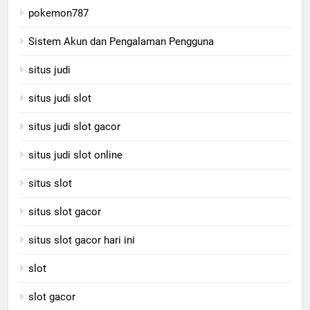
pokemon787
Sistem Akun dan Pengalaman Pengguna
situs judi
situs judi slot
situs judi slot gacor
situs judi slot online
situs slot
situs slot gacor
situs slot gacor hari ini
slot
slot gacor