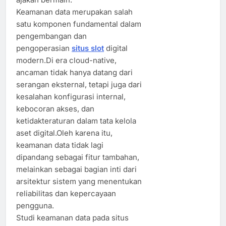
Keamanan data merupakan salah
satu komponen fundamental dalam
pengembangan dan
pengoperasian
situs slot
digital
modern.Di era cloud-native,
ancaman tidak hanya datang dari
serangan eksternal, tetapi juga dari
kesalahan konfigurasi internal,
kebocoran akses, dan
ketidakteraturan dalam tata kelola
aset digital.Oleh karena itu,
keamanan data tidak lagi
dipandang sebagai fitur tambahan,
melainkan sebagai bagian inti dari
arsitektur sistem yang menentukan
reliabilitas dan kepercayaan
pengguna.
Studi keamanan data pada situs