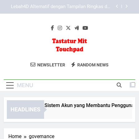
Skip
Panduan Lengkap Akses Slot Lebah4D untuk
to
Pengguna Baru
content
LAE138 Login Cepat dengan Koneksi Internet
yang Stabil dan Aman
Slot Lebah4D dan Sistem Akun yang Membantu
Pengguna Lebih Terorganisir
Lebah4D Alternatif dengan Tampilan Ringkas dan
Modern
Tastatur Mit
Dapatkan Keyboard Dengan Touchpad
Panduan Lengkap Akses Slot Lebah4D untuk
NEWSLETTER
RANDOM NEWS
Pengguna Baru
Touchpad
Yang Praktis Dari Tastatur Mit
LAE138 Login Cepat dengan Koneksi Internet
Touchpad. Solusi Ergonomis Untuk
yang Stabil dan Aman
MENU
Kenyamanan Anda.
lot Lebah4D dan Sistem Akun yang Membantu Pengguna Lebih 
HEADLINES
Months Ago
Home
governance