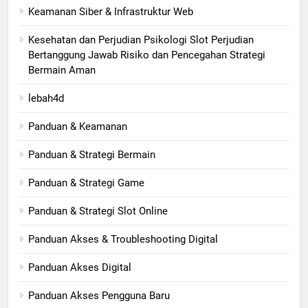
Keamanan Siber & Infrastruktur Web
Kesehatan dan Perjudian Psikologi Slot Perjudian
Bertanggung Jawab Risiko dan Pencegahan Strategi
Bermain Aman
lebah4d
Panduan & Keamanan
Panduan & Strategi Bermain
Panduan & Strategi Game
Panduan & Strategi Slot Online
Panduan Akses & Troubleshooting Digital
Panduan Akses Digital
Panduan Akses Pengguna Baru