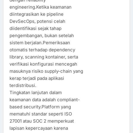
engineering.Ketika keamanan
diintegrasikan ke pipeline
DevSecOps, potensi celah
diidentifikasi sejak tahap
pengembangan, bukan setelah
sistem berjalan.Pemeriksaan
otomatis terhadap dependency
library, scanning kontainer, serta
verifikasi konfigurasi mencegah
masuknya risiko supply-chain yang
kerap terjadi pada aplikasi
terdistribusi.
Tingkatan lanjutan dalam
keamanan data adalah compliant-
based security.Platform yang
mematuhi standar seperti ISO
27001 atau SOC 2 memperkuat
lapisan kepercayaan karena