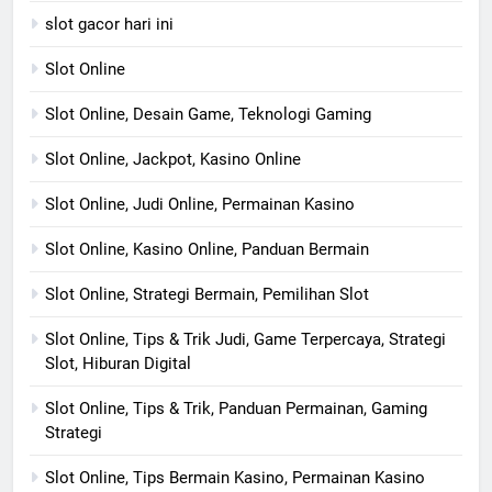
slot gacor hari ini
Slot Online
Slot Online, Desain Game, Teknologi Gaming
Slot Online, Jackpot, Kasino Online
Slot Online, Judi Online, Permainan Kasino
Slot Online, Kasino Online, Panduan Bermain
Slot Online, Strategi Bermain, Pemilihan Slot
Slot Online, Tips & Trik Judi, Game Terpercaya, Strategi
Slot, Hiburan Digital
Slot Online, Tips & Trik, Panduan Permainan, Gaming
Strategi
Slot Online, Tips Bermain Kasino, Permainan Kasino