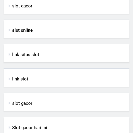
slot gacor
slot online
link situs slot
link slot
slot gacor
Slot gacor hari ini