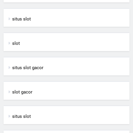
situs slot
slot
situs slot gacor
slot gacor
situs slot