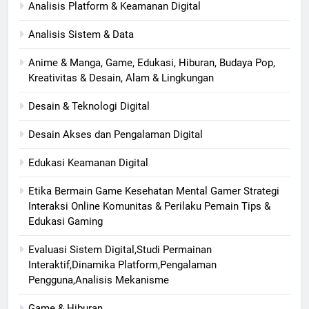
Analisis Platform & Keamanan Digital
Analisis Sistem & Data
Anime & Manga, Game, Edukasi, Hiburan, Budaya Pop,
Kreativitas & Desain, Alam & Lingkungan
Desain & Teknologi Digital
Desain Akses dan Pengalaman Digital
Edukasi Keamanan Digital
Etika Bermain Game Kesehatan Mental Gamer Strategi
Interaksi Online Komunitas & Perilaku Pemain Tips &
Edukasi Gaming
Evaluasi Sistem Digital,Studi Permainan
Interaktif,Dinamika Platform,Pengalaman
Pengguna,Analisis Mekanisme
Game & Hiburan