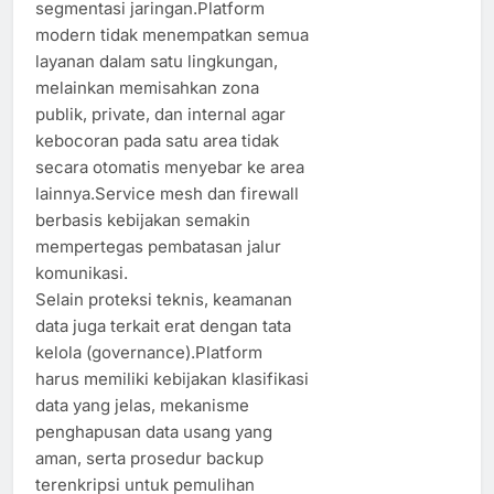
segmentasi jaringan.Platform
modern tidak menempatkan semua
layanan dalam satu lingkungan,
melainkan memisahkan zona
publik, private, dan internal agar
kebocoran pada satu area tidak
secara otomatis menyebar ke area
lainnya.Service mesh dan firewall
berbasis kebijakan semakin
mempertegas pembatasan jalur
komunikasi.
Selain proteksi teknis, keamanan
data juga terkait erat dengan tata
kelola (governance).Platform
harus memiliki kebijakan klasifikasi
data yang jelas, mekanisme
penghapusan data usang yang
aman, serta prosedur backup
terenkripsi untuk pemulihan