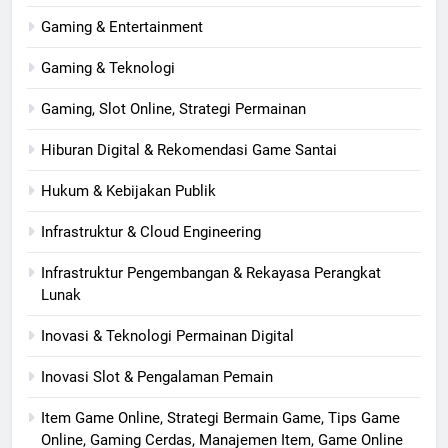
Gaming & Entertainment
Gaming & Teknologi
Gaming, Slot Online, Strategi Permainan
Hiburan Digital & Rekomendasi Game Santai
Hukum & Kebijakan Publik
Infrastruktur & Cloud Engineering
Infrastruktur Pengembangan & Rekayasa Perangkat
Lunak
Inovasi & Teknologi Permainan Digital
Inovasi Slot & Pengalaman Pemain
Item Game Online, Strategi Bermain Game, Tips Game
Online, Gaming Cerdas, Manajemen Item, Game Online