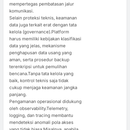
mempertegas pembatasan jalur
komunikasi.
Selain proteksi teknis, keamanan
data juga terkait erat dengan tata
kelola (governance).Platform
harus memiliki kebijakan klasifikasi
data yang jelas, mekanisme
penghapusan data usang yang
aman, serta prosedur backup
terenkripsi untuk pemulihan
bencana.Tanpa tata kelola yang
baik, kontrol teknis saja tidak
cukup menjaga keamanan jangka
panjang.
Pengamanan operasional didukung
oleh observability.Telemetry,
logging, dan tracing membantu
mendeteksi anomali pola akses
yang tidak biasa.Misalnya, apabila