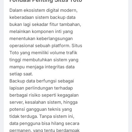
Dalam ekosistem digital modern,
keberadaan sistem backup data
bukan lagi sekadar fitur tambahan,
melainkan komponen inti yang
menentukan keberlangsungan
operasional sebuah platform. Situs
Toto yang memiliki volume trafik
tinggi membutuhkan sistem yang
mampu menjaga integritas data
setiap saat.
Backup data berfungsi sebagai
lapisan perlindungan terhadap
berbagai risiko seperti kegagalan
server, kesalahan sistem, hingga
potensi gangguan teknis yang
tidak terduga. Tanpa sistem ini,
data pengguna bisa hilang secara
permanen, yang tentu berdampak