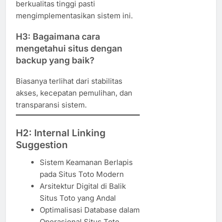
berkualitas tinggi pasti
mengimplementasikan sistem ini.
H3: Bagaimana cara
mengetahui situs dengan
backup yang baik?
Biasanya terlihat dari stabilitas
akses, kecepatan pemulihan, dan
transparansi sistem.
H2: Internal Linking
Suggestion
Sistem Keamanan Berlapis
pada Situs Toto Modern
Arsitektur Digital di Balik
Situs Toto yang Andal
Optimalisasi Database dalam
Operasional Situs Toto