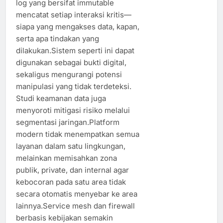
log yang bersifat immutable
mencatat setiap interaksi kritis—
siapa yang mengakses data, kapan,
serta apa tindakan yang
dilakukan.Sistem seperti ini dapat
digunakan sebagai bukti digital,
sekaligus mengurangi potensi
manipulasi yang tidak terdeteksi.
Studi keamanan data juga
menyoroti mitigasi risiko melalui
segmentasi jaringan.Platform
modern tidak menempatkan semua
layanan dalam satu lingkungan,
melainkan memisahkan zona
publik, private, dan internal agar
kebocoran pada satu area tidak
secara otomatis menyebar ke area
lainnya.Service mesh dan firewall
berbasis kebijakan semakin