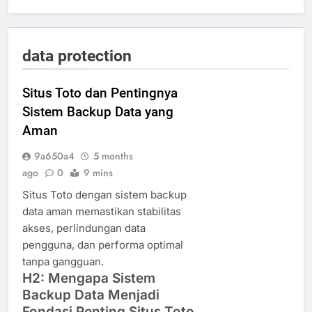
data protection
Situs Toto dan Pentingnya
Sistem Backup Data yang
Aman
9a650a4
5 months
ago
0
9 mins
Situs Toto dengan sistem backup
data aman memastikan stabilitas
akses, perlindungan data
pengguna, dan performa optimal
tanpa gangguan.
H2: Mengapa Sistem
Backup Data Menjadi
Fondasi Penting Situs Toto