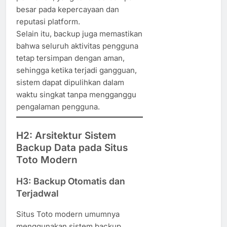
besar pada kepercayaan dan
reputasi platform.
Selain itu, backup juga memastikan
bahwa seluruh aktivitas pengguna
tetap tersimpan dengan aman,
sehingga ketika terjadi gangguan,
sistem dapat dipulihkan dalam
waktu singkat tanpa mengganggu
pengalaman pengguna.
H2: Arsitektur Sistem
Backup Data pada Situs
Toto Modern
H3: Backup Otomatis dan
Terjadwal
Situs Toto modern umumnya
menggunakan sistem backup