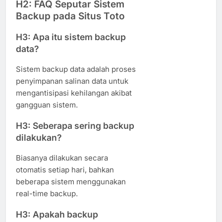
H2: FAQ Seputar Sistem
Backup pada Situs Toto
H3: Apa itu sistem backup
data?
Sistem backup data adalah proses
penyimpanan salinan data untuk
mengantisipasi kehilangan akibat
gangguan sistem.
H3: Seberapa sering backup
dilakukan?
Biasanya dilakukan secara
otomatis setiap hari, bahkan
beberapa sistem menggunakan
real-time backup.
H3: Apakah backup