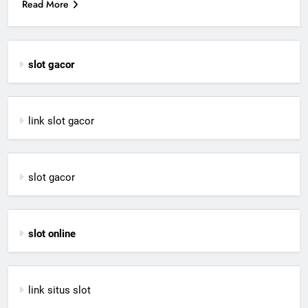
Read More
slot gacor
link slot gacor
slot gacor
slot online
link situs slot