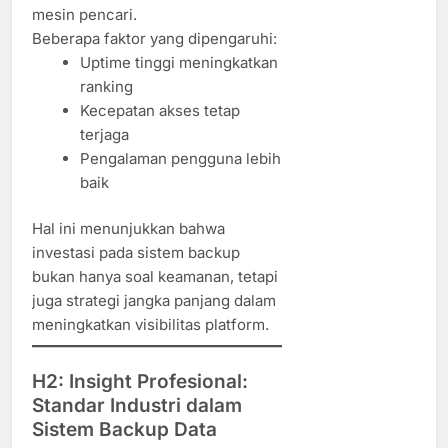
mesin pencari.
Beberapa faktor yang dipengaruhi:
Uptime tinggi meningkatkan
ranking
Kecepatan akses tetap
terjaga
Pengalaman pengguna lebih
baik
Hal ini menunjukkan bahwa
investasi pada sistem backup
bukan hanya soal keamanan, tetapi
juga strategi jangka panjang dalam
meningkatkan visibilitas platform.
H2: Insight Profesional:
Standar Industri dalam
Sistem Backup Data