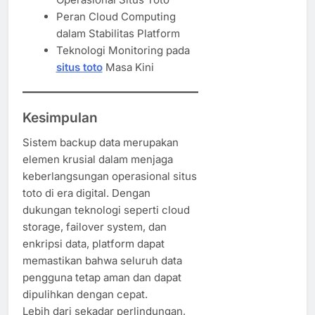
Peran Cloud Computing
dalam Stabilitas Platform
Teknologi Monitoring pada
situs toto
Masa Kini
Kesimpulan
Sistem backup data merupakan
elemen krusial dalam menjaga
keberlangsungan operasional situs
toto di era digital. Dengan
dukungan teknologi seperti cloud
storage, failover system, dan
enkripsi data, platform dapat
memastikan bahwa seluruh data
pengguna tetap aman dan dapat
dipulihkan dengan cepat.
Lebih dari sekadar perlindungan,