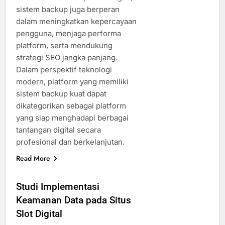
sistem backup juga berperan
dalam meningkatkan kepercayaan
pengguna, menjaga performa
platform, serta mendukung
strategi SEO jangka panjang.
Dalam perspektif teknologi
modern, platform yang memiliki
sistem backup kuat dapat
dikategorikan sebagai platform
yang siap menghadapi berbagai
tantangan digital secara
profesional dan berkelanjutan.
Read More
Studi Implementasi
Keamanan Data pada Situs
Slot Digital