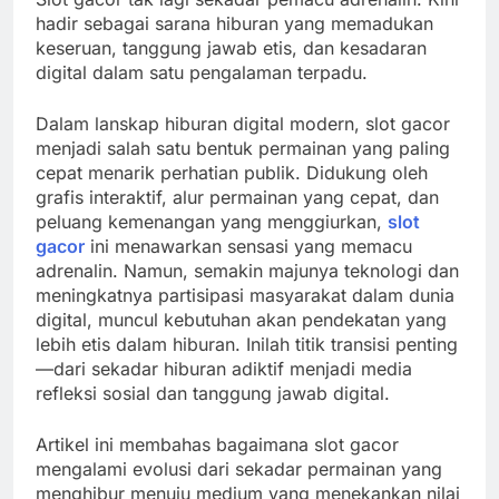
hadir sebagai sarana hiburan yang memadukan
keseruan, tanggung jawab etis, dan kesadaran
digital dalam satu pengalaman terpadu.
Dalam lanskap hiburan digital modern, slot gacor
menjadi salah satu bentuk permainan yang paling
cepat menarik perhatian publik. Didukung oleh
grafis interaktif, alur permainan yang cepat, dan
peluang kemenangan yang menggiurkan,
slot
gacor
ini menawarkan sensasi yang memacu
adrenalin. Namun, semakin majunya teknologi dan
meningkatnya partisipasi masyarakat dalam dunia
digital, muncul kebutuhan akan pendekatan yang
lebih etis dalam hiburan. Inilah titik transisi penting
—dari sekadar hiburan adiktif menjadi media
refleksi sosial dan tanggung jawab digital.
Artikel ini membahas bagaimana slot gacor
mengalami evolusi dari sekadar permainan yang
menghibur menuju medium yang menekankan nilai