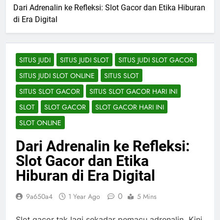
Dari Adrenalin ke Refleksi: Slot Gacor dan Etika Hiburan
di Era Digital
SITUS JUDI
SITUS JUDI SLOT
SITUS JUDI SLOT GACOR
SITUS JUDI SLOT ONLINE
SITUS SLOT
SITUS SLOT GACOR
SITUS SLOT GACOR HARI INI
SLOT
SLOT GACOR
SLOT GACOR HARI INI
SLOT ONLINE
Dari Adrenalin ke Refleksi:
Slot Gacor dan Etika
Hiburan di Era Digital
0
9a650a4
1 Year Ago
5 Mins
Slot gacor tak lagi sekadar pemacu adrenalin. Kini