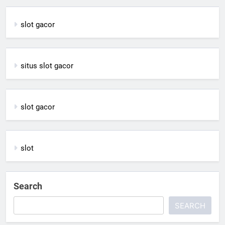
slot gacor
situs slot gacor
slot gacor
slot
Search
SEARCH