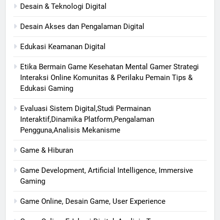
Desain & Teknologi Digital
Desain Akses dan Pengalaman Digital
Edukasi Keamanan Digital
Etika Bermain Game Kesehatan Mental Gamer Strategi
Interaksi Online Komunitas & Perilaku Pemain Tips &
Edukasi Gaming
Evaluasi Sistem Digital,Studi Permainan
Interaktif,Dinamika Platform,Pengalaman
Pengguna,Analisis Mekanisme
Game & Hiburan
Game Development, Artificial Intelligence, Immersive
Gaming
Game Online, Desain Game, User Experience