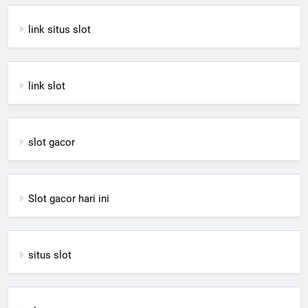
link situs slot
link slot
slot gacor
Slot gacor hari ini
situs slot