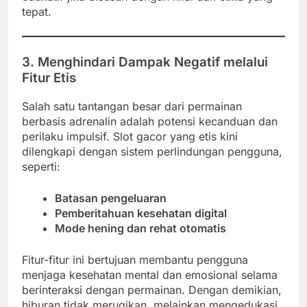
tepat.
3.
Menghindari Dampak Negatif melalui
Fitur Etis
Salah satu tantangan besar dari permainan
berbasis adrenalin adalah potensi kecanduan dan
perilaku impulsif. Slot gacor yang etis kini
dilengkapi dengan sistem perlindungan pengguna,
seperti:
Batasan pengeluaran
Pemberitahuan kesehatan digital
Mode hening dan rehat otomatis
Fitur-fitur ini bertujuan membantu pengguna
menjaga kesehatan mental dan emosional selama
berinteraksi dengan permainan. Dengan demikian,
hiburan tidak merugikan, melainkan mengedukasi.