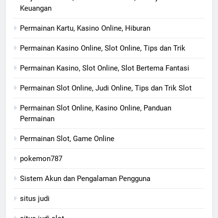
Keuangan
Permainan Kartu, Kasino Online, Hiburan
Permainan Kasino Online, Slot Online, Tips dan Trik
Permainan Kasino, Slot Online, Slot Bertema Fantasi
Permainan Slot Online, Judi Online, Tips dan Trik Slot
Permainan Slot Online, Kasino Online, Panduan
Permainan
Permainan Slot, Game Online
pokemon787
Sistem Akun dan Pengalaman Pengguna
situs judi