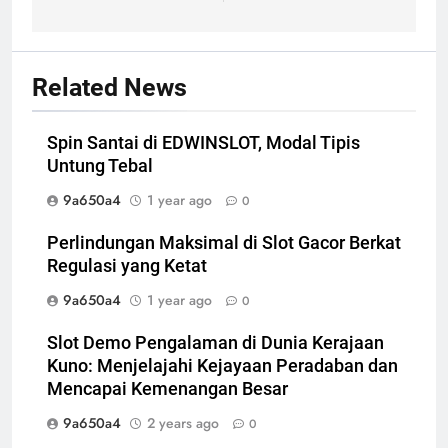
Related News
Spin Santai di EDWINSLOT, Modal Tipis
Untung Tebal
9a650a4
1 year ago
0
Perlindungan Maksimal di Slot Gacor Berkat
Regulasi yang Ketat
9a650a4
1 year ago
0
Slot Demo Pengalaman di Dunia Kerajaan
Kuno: Menjelajahi Kejayaan Peradaban dan
Mencapai Kemenangan Besar
9a650a4
2 years ago
0