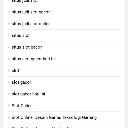
situs judi slot
situs judi slot gacor
situs judi slot online
situs slot
situs slot gacor
situs slot gacor hari ini
slot
slot gacor
slot gacor hari ini
Slot Online
Slot Online, Desain Game, Teknologi Gaming