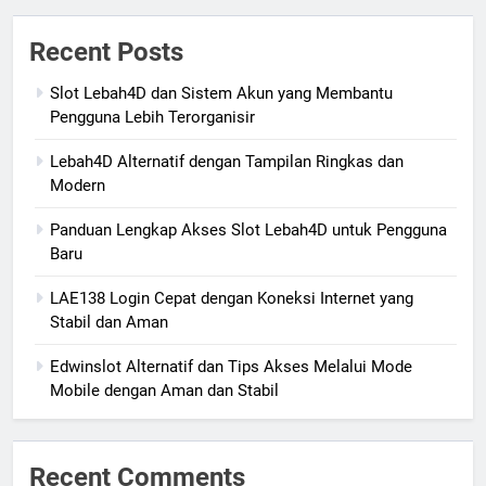
Recent Posts
Slot Lebah4D dan Sistem Akun yang Membantu
Pengguna Lebih Terorganisir
Lebah4D Alternatif dengan Tampilan Ringkas dan
Modern
Panduan Lengkap Akses Slot Lebah4D untuk Pengguna
Baru
LAE138 Login Cepat dengan Koneksi Internet yang
Stabil dan Aman
Edwinslot Alternatif dan Tips Akses Melalui Mode
Mobile dengan Aman dan Stabil
Recent Comments