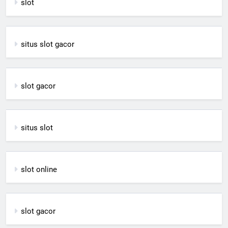
slot
situs slot gacor
slot gacor
situs slot
slot online
slot gacor