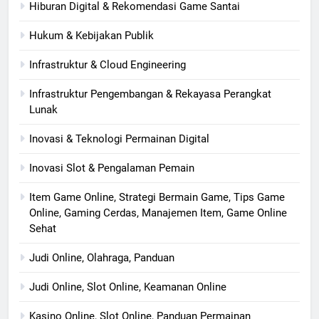
Hiburan Digital & Rekomendasi Game Santai
Hukum & Kebijakan Publik
Infrastruktur & Cloud Engineering
Infrastruktur Pengembangan & Rekayasa Perangkat
Lunak
Inovasi & Teknologi Permainan Digital
Inovasi Slot & Pengalaman Pemain
Item Game Online, Strategi Bermain Game, Tips Game
Online, Gaming Cerdas, Manajemen Item, Game Online
Sehat
Judi Online, Olahraga, Panduan
Judi Online, Slot Online, Keamanan Online
Kasino Online, Slot Online, Panduan Permainan