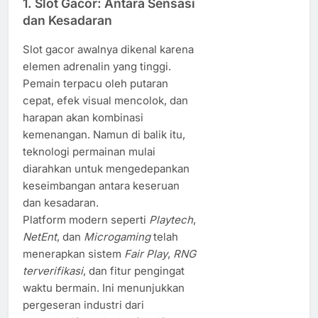
1.
Slot Gacor: Antara Sensasi
dan Kesadaran
Slot gacor awalnya dikenal karena
elemen adrenalin yang tinggi.
Pemain terpacu oleh putaran
cepat, efek visual mencolok, dan
harapan akan kombinasi
kemenangan. Namun di balik itu,
teknologi permainan mulai
diarahkan untuk mengedepankan
keseimbangan antara keseruan
dan kesadaran.
Platform modern seperti
Playtech
,
NetEnt
, dan
Microgaming
telah
menerapkan sistem
Fair Play
,
RNG
terverifikasi
, dan fitur pengingat
waktu bermain. Ini menunjukkan
pergeseran industri dari