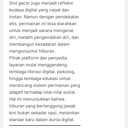
Slot gacor juga menjadi refleksi
budaya digital yang cepat dan
instan. Namun dengan pendekatan
etis, permainan ini bisa diarahkan
untuk menjadi sarana mengenal
diri, melatih pengendalian diri, dan
membangun kesadaran dalam
mengonsumsi hiburan.
Pihak platform dan penyedia
layanan mulai menggandeng
lembaga literasi digital, psikolog,
hingga lembaga edukasi untuk
merancang sistem permainan yang
adaptif terhadap nilai-nilai sosial.
Hal ini menunjukkan bahwa
hiburan yang bertanggung jawab
kini bukan sekadar opsi, melainkan
standar baru dalam dunia digital.