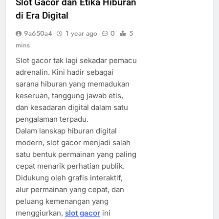
Slot Gacor dan Etika Hiburan
di Era Digital
9a650a4
1 year ago
0
5
mins
Slot gacor tak lagi sekadar pemacu
adrenalin. Kini hadir sebagai
sarana hiburan yang memadukan
keseruan, tanggung jawab etis,
dan kesadaran digital dalam satu
pengalaman terpadu.
Dalam lanskap hiburan digital
modern, slot gacor menjadi salah
satu bentuk permainan yang paling
cepat menarik perhatian publik.
Didukung oleh grafis interaktif,
alur permainan yang cepat, dan
peluang kemenangan yang
menggiurkan,
slot gacor
ini