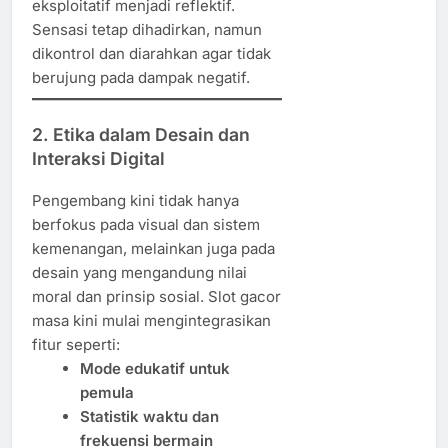
eksploitatif menjadi reflektif.
Sensasi tetap dihadirkan, namun
dikontrol dan diarahkan agar tidak
berujung pada dampak negatif.
2.
Etika dalam Desain dan
Interaksi Digital
Pengembang kini tidak hanya
berfokus pada visual dan sistem
kemenangan, melainkan juga pada
desain yang mengandung nilai
moral dan prinsip sosial. Slot gacor
masa kini mulai mengintegrasikan
fitur seperti:
Mode edukatif untuk
pemula
Statistik waktu dan
frekuensi bermain