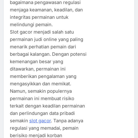
bagaimana pengawasan regulasi
menjaga keamanan, keadilan, dan
integritas permainan untuk
melindungi pemain.
Slot gacor menjadi salah satu
permainan judi online yang paling
menarik perhatian pemain dari
berbagai kalangan. Dengan potensi
kemenangan besar yang
ditawarkan, permainan ini
memberikan pengalaman yang
mengasyikkan dan memikat.
Namun, semakin populernya
permainan ini membuat risiko
terkait dengan keadilan permainan
dan perlindungan data pribadi
semakin
slot gacor
. Tanpa adanya
regulasi yang memadai, pemain
berisiko menjadi korban