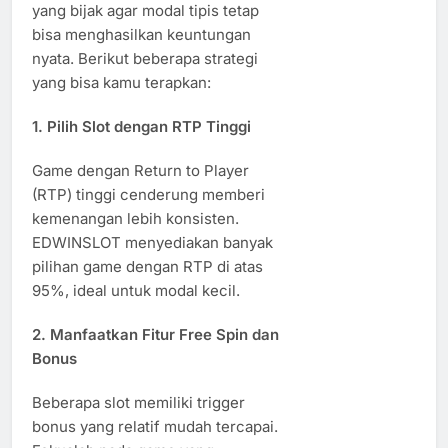
yang bijak agar modal tipis tetap
bisa menghasilkan keuntungan
nyata. Berikut beberapa strategi
yang bisa kamu terapkan:
1.
Pilih Slot dengan RTP Tinggi
Game dengan Return to Player
(RTP) tinggi cenderung memberi
kemenangan lebih konsisten.
EDWINSLOT menyediakan banyak
pilihan game dengan RTP di atas
95%, ideal untuk modal kecil.
2.
Manfaatkan Fitur Free Spin dan
Bonus
Beberapa slot memiliki trigger
bonus yang relatif mudah tercapai.