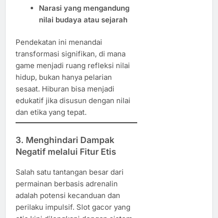
Narasi yang mengandung
nilai budaya atau sejarah
Pendekatan ini menandai
transformasi signifikan, di mana
game menjadi ruang refleksi nilai
hidup, bukan hanya pelarian
sesaat. Hiburan bisa menjadi
edukatif jika disusun dengan nilai
dan etika yang tepat.
3.
Menghindari Dampak
Negatif melalui Fitur Etis
Salah satu tantangan besar dari
permainan berbasis adrenalin
adalah potensi kecanduan dan
perilaku impulsif. Slot gacor yang