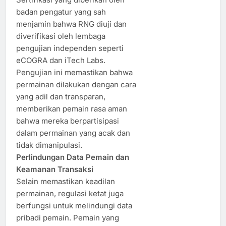
badan pengatur yang sah
menjamin bahwa RNG diuji dan
diverifikasi oleh lembaga
pengujian independen seperti
eCOGRA dan iTech Labs.
Pengujian ini memastikan bahwa
permainan dilakukan dengan cara
yang adil dan transparan,
memberikan pemain rasa aman
bahwa mereka berpartisipasi
dalam permainan yang acak dan
tidak dimanipulasi.
Perlindungan Data Pemain dan
Keamanan Transaksi
Selain memastikan keadilan
permainan, regulasi ketat juga
berfungsi untuk melindungi data
pribadi pemain. Pemain yang