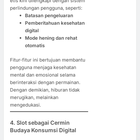
etis kini dilengkapi dengan sistem
perlindungan pengguna, seperti:
Batasan pengeluaran
Pemberitahuan kesehatan
digital
Mode hening dan rehat
otomatis
Fitur-fitur ini bertujuan membantu
pengguna menjaga kesehatan
mental dan emosional selama
berinteraksi dengan permainan.
Dengan demikian, hiburan tidak
merugikan, melainkan
mengedukasi.
4.
Slot sebagai Cermin
Budaya Konsumsi Digital