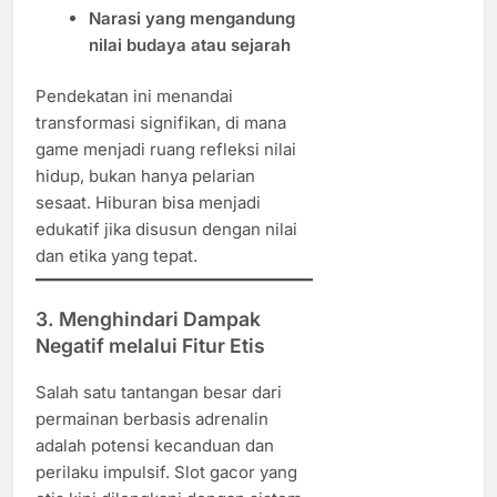
Narasi yang mengandung
nilai budaya atau sejarah
Pendekatan ini menandai
transformasi signifikan, di mana
game menjadi ruang refleksi nilai
hidup, bukan hanya pelarian
sesaat. Hiburan bisa menjadi
edukatif jika disusun dengan nilai
dan etika yang tepat.
3.
Menghindari Dampak
Negatif melalui Fitur Etis
Salah satu tantangan besar dari
permainan berbasis adrenalin
adalah potensi kecanduan dan
perilaku impulsif. Slot gacor yang