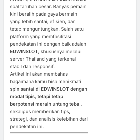
soal taruhan besar. Banyak pemain
kini beralih pada gaya bermain
yang lebih santai, efisien, dan
tetap menguntungkan. Salah satu
platform yang memfasilitasi
pendekatan ini dengan baik adalah
EDWINSLOT
, khususnya melalui
server Thailand yang terkenal
stabil dan responsif.
Artikel ini akan membahas
bagaimana kamu bisa menikmati
spin santai di EDWINSLOT dengan
modal tipis, tetapi tetap
berpotensi meraih untung tebal
,
sekaligus memberikan tips,
strategi, dan analisis kelebihan dari
pendekatan ini.