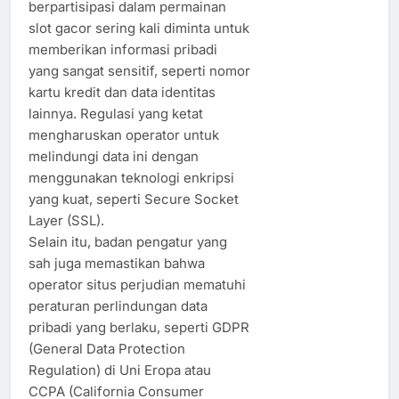
berpartisipasi dalam permainan
slot gacor sering kali diminta untuk
memberikan informasi pribadi
yang sangat sensitif, seperti nomor
kartu kredit dan data identitas
lainnya. Regulasi yang ketat
mengharuskan operator untuk
melindungi data ini dengan
menggunakan teknologi enkripsi
yang kuat, seperti Secure Socket
Layer (SSL).
Selain itu, badan pengatur yang
sah juga memastikan bahwa
operator situs perjudian mematuhi
peraturan perlindungan data
pribadi yang berlaku, seperti GDPR
(General Data Protection
Regulation) di Uni Eropa atau
CCPA (California Consumer