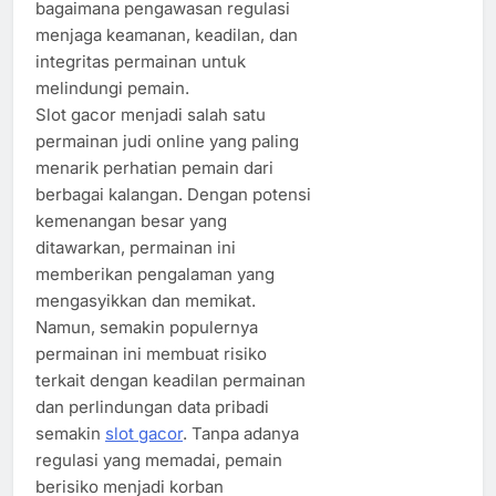
bagaimana pengawasan regulasi
menjaga keamanan, keadilan, dan
integritas permainan untuk
melindungi pemain.
Slot gacor menjadi salah satu
permainan judi online yang paling
menarik perhatian pemain dari
berbagai kalangan. Dengan potensi
kemenangan besar yang
ditawarkan, permainan ini
memberikan pengalaman yang
mengasyikkan dan memikat.
Namun, semakin populernya
permainan ini membuat risiko
terkait dengan keadilan permainan
dan perlindungan data pribadi
semakin
slot gacor
. Tanpa adanya
regulasi yang memadai, pemain
berisiko menjadi korban