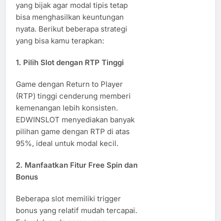
yang bijak agar modal tipis tetap
bisa menghasilkan keuntungan
nyata. Berikut beberapa strategi
yang bisa kamu terapkan:
1.
Pilih Slot dengan RTP Tinggi
Game dengan Return to Player
(RTP) tinggi cenderung memberi
kemenangan lebih konsisten.
EDWINSLOT menyediakan banyak
pilihan game dengan RTP di atas
95%, ideal untuk modal kecil.
2.
Manfaatkan Fitur Free Spin dan
Bonus
Beberapa slot memiliki trigger
bonus yang relatif mudah tercapai.