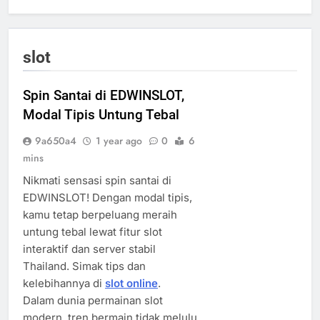
slot
Spin Santai di EDWINSLOT,
Modal Tipis Untung Tebal
9a650a4
1 year ago
0
6
mins
Nikmati sensasi spin santai di
EDWINSLOT! Dengan modal tipis,
kamu tetap berpeluang meraih
untung tebal lewat fitur slot
interaktif dan server stabil
Thailand. Simak tips dan
kelebihannya di
slot online
.
Dalam dunia permainan slot
modern, tren bermain tidak melulu