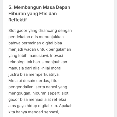
5.
Membangun Masa Depan
Hiburan yang Etis dan
Reflektif
Slot gacor yang dirancang dengan
pendekatan etis menunjukkan
bahwa permainan digital bisa
menjadi wadah untuk pengalaman
yang lebih manusiawi. Inovasi
teknologi tak harus menjauhkan
manusia dari nilai-nilai moral,
justru bisa memperkuatnya.
Melalui desain cerdas, fitur
pengendalian, serta narasi yang
menggugah, hiburan seperti slot
gacor bisa menjadi alat refleksi
atas gaya hidup digital kita. Apakah
kita hanya mencari sensasi,