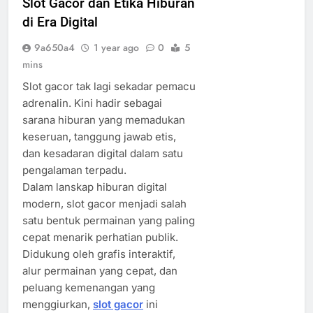
Slot Gacor dan Etika Hiburan
di Era Digital
9a650a4
1 year ago
0
5
mins
Slot gacor tak lagi sekadar pemacu
adrenalin. Kini hadir sebagai
sarana hiburan yang memadukan
keseruan, tanggung jawab etis,
dan kesadaran digital dalam satu
pengalaman terpadu.
Dalam lanskap hiburan digital
modern, slot gacor menjadi salah
satu bentuk permainan yang paling
cepat menarik perhatian publik.
Didukung oleh grafis interaktif,
alur permainan yang cepat, dan
peluang kemenangan yang
menggiurkan,
slot gacor
ini