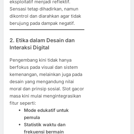
eksploitatif menjadi reflektif.
Sensasi tetap dihadirkan, namun
dikontrol dan diarahkan agar tidak
berujung pada dampak negatif.
2.
Etika dalam Desain dan
Interaksi Digital
Pengembang kini tidak hanya
berfokus pada visual dan sistem
kemenangan, melainkan juga pada
desain yang mengandung nilai
moral dan prinsip sosial. Slot gacor
masa kini mulai mengintegrasikan
fitur seperti:
Mode edukatif untuk
pemula
Statistik waktu dan
frekuensi bermain