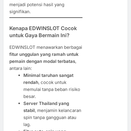
menjadi potensi hasil yang
signifikan.
Kenapa EDWINSLOT Cocok
untuk Gaya Bermain Ini?
EDWINSLOT menawarkan berbagai
fitur unggulan yang ramah untuk
pemain dengan modal terbatas
,
antara lain:
Minimal taruhan sangat
rendah
, cocok untuk
memulai tanpa beban risiko
besar.
Server Thailand yang
stabil
, menjamin kelancaran
spin tanpa gangguan atau
lag.