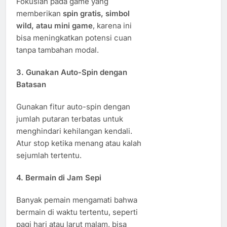
Fokuslah pada game yang
memberikan
spin gratis, simbol
wild, atau mini game
, karena ini
bisa meningkatkan potensi cuan
tanpa tambahan modal.
3.
Gunakan Auto-Spin dengan
Batasan
Gunakan fitur auto-spin dengan
jumlah putaran terbatas untuk
menghindari kehilangan kendali.
Atur stop ketika menang atau kalah
sejumlah tertentu.
4.
Bermain di Jam Sepi
Banyak pemain mengamati bahwa
bermain di waktu tertentu, seperti
pagi hari atau larut malam, bisa