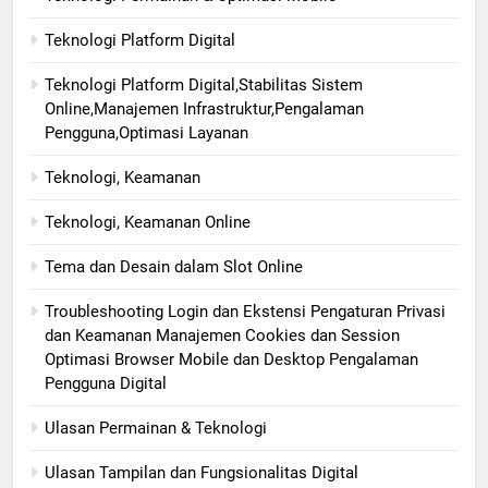
Teknologi Platform Digital
Teknologi Platform Digital,Stabilitas Sistem
Online,Manajemen Infrastruktur,Pengalaman
Pengguna,Optimasi Layanan
Teknologi, Keamanan
Teknologi, Keamanan Online
Tema dan Desain dalam Slot Online
Troubleshooting Login dan Ekstensi Pengaturan Privasi
dan Keamanan Manajemen Cookies dan Session
Optimasi Browser Mobile dan Desktop Pengalaman
Pengguna Digital
Ulasan Permainan & Teknologi
Ulasan Tampilan dan Fungsionalitas Digital