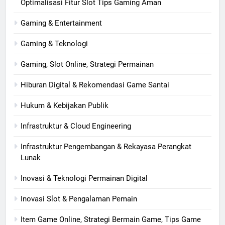
Optimalisasi Fitur Slot Tips Gaming Aman
Gaming & Entertainment
Gaming & Teknologi
Gaming, Slot Online, Strategi Permainan
Hiburan Digital & Rekomendasi Game Santai
Hukum & Kebijakan Publik
Infrastruktur & Cloud Engineering
Infrastruktur Pengembangan & Rekayasa Perangkat
Lunak
Inovasi & Teknologi Permainan Digital
Inovasi Slot & Pengalaman Pemain
Item Game Online, Strategi Bermain Game, Tips Game