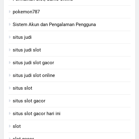
pokemon787
Sistem Akun dan Pengalaman Pengguna
situs judi
situs judi slot
situs judi slot gacor
situs judi slot online
situs slot
situs slot gacor
situs slot gacor hari ini
slot
slot gacor