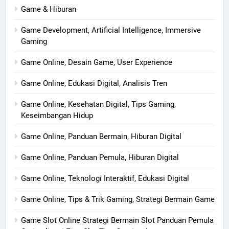
Game & Hiburan
Game Development, Artificial Intelligence, Immersive
Gaming
Game Online, Desain Game, User Experience
Game Online, Edukasi Digital, Analisis Tren
Game Online, Kesehatan Digital, Tips Gaming,
Keseimbangan Hidup
Game Online, Panduan Bermain, Hiburan Digital
Game Online, Panduan Pemula, Hiburan Digital
Game Online, Teknologi Interaktif, Edukasi Digital
Game Online, Tips & Trik Gaming, Strategi Bermain Game
Game Slot Online Strategi Bermain Slot Panduan Pemula