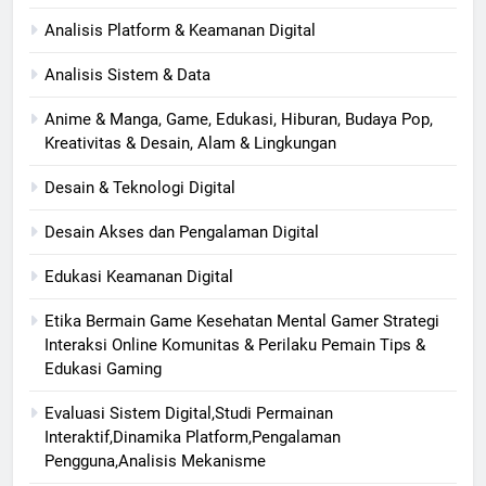
Analisis Platform & Keamanan Digital
Analisis Sistem & Data
Anime & Manga, Game, Edukasi, Hiburan, Budaya Pop,
Kreativitas & Desain, Alam & Lingkungan
Desain & Teknologi Digital
Desain Akses dan Pengalaman Digital
Edukasi Keamanan Digital
Etika Bermain Game Kesehatan Mental Gamer Strategi
Interaksi Online Komunitas & Perilaku Pemain Tips &
Edukasi Gaming
Evaluasi Sistem Digital,Studi Permainan
Interaktif,Dinamika Platform,Pengalaman
Pengguna,Analisis Mekanisme