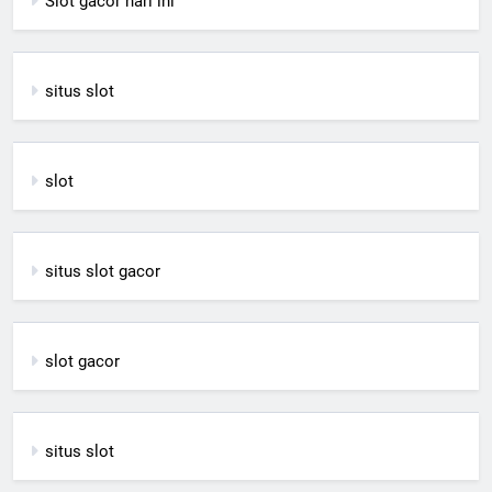
Slot gacor hari ini
situs slot
slot
situs slot gacor
slot gacor
situs slot