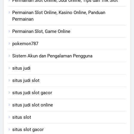
Permainan Slot Online, Judi Online, Tips dan Trik Slot
Permainan Slot Online, Kasino Online, Panduan
Permainan
Permainan Slot, Game Online
pokemon787
Sistem Akun dan Pengalaman Pengguna
situs judi
situs judi slot
situs judi slot gacor
situs judi slot online
situs slot
situs slot gacor