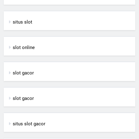
situs slot
slot online
slot gacor
slot gacor
situs slot gacor