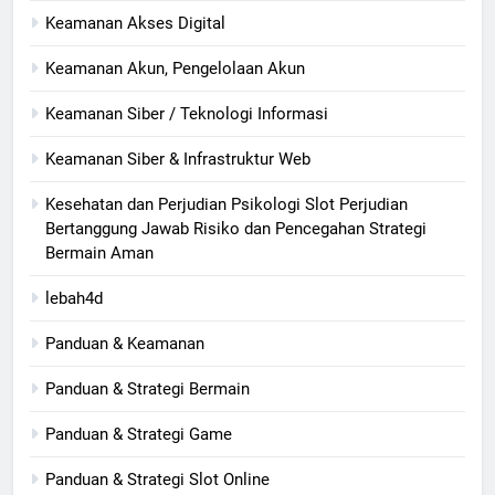
Keamanan Akses Digital
Keamanan Akun, Pengelolaan Akun
Keamanan Siber / Teknologi Informasi
Keamanan Siber & Infrastruktur Web
Kesehatan dan Perjudian Psikologi Slot Perjudian
Bertanggung Jawab Risiko dan Pencegahan Strategi
Bermain Aman
lebah4d
Panduan & Keamanan
Panduan & Strategi Bermain
Panduan & Strategi Game
Panduan & Strategi Slot Online