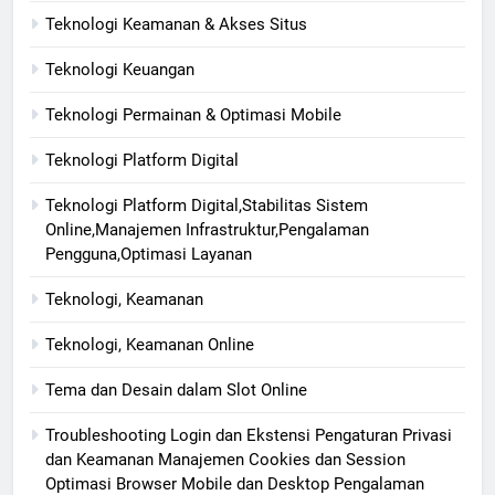
Teknologi Keamanan & Akses Situs
Teknologi Keuangan
Teknologi Permainan & Optimasi Mobile
Teknologi Platform Digital
Teknologi Platform Digital,Stabilitas Sistem
Online,Manajemen Infrastruktur,Pengalaman
Pengguna,Optimasi Layanan
Teknologi, Keamanan
Teknologi, Keamanan Online
Tema dan Desain dalam Slot Online
Troubleshooting Login dan Ekstensi Pengaturan Privasi
dan Keamanan Manajemen Cookies dan Session
Optimasi Browser Mobile dan Desktop Pengalaman