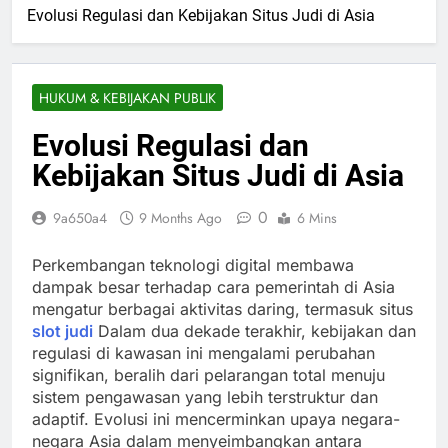
Evolusi Regulasi dan Kebijakan Situs Judi di Asia
HUKUM & KEBIJAKAN PUBLIK
Evolusi Regulasi dan
Kebijakan Situs Judi di Asia
0
9a650a4
9 Months Ago
6 Mins
Perkembangan teknologi digital membawa
dampak besar terhadap cara pemerintah di Asia
mengatur berbagai aktivitas daring, termasuk situs
slot judi
Dalam dua dekade terakhir, kebijakan dan
regulasi di kawasan ini mengalami perubahan
signifikan, beralih dari pelarangan total menuju
sistem pengawasan yang lebih terstruktur dan
adaptif. Evolusi ini mencerminkan upaya negara-
negara Asia dalam menyeimbangkan antara