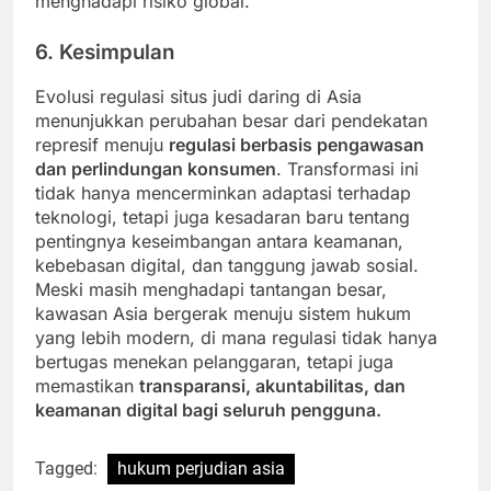
menghadapi risiko global.
6. Kesimpulan
Evolusi regulasi situs judi daring di Asia
menunjukkan perubahan besar dari pendekatan
represif menuju
regulasi berbasis pengawasan
dan perlindungan konsumen
. Transformasi ini
tidak hanya mencerminkan adaptasi terhadap
teknologi, tetapi juga kesadaran baru tentang
pentingnya keseimbangan antara keamanan,
kebebasan digital, dan tanggung jawab sosial.
Meski masih menghadapi tantangan besar,
kawasan Asia bergerak menuju sistem hukum
yang lebih modern, di mana regulasi tidak hanya
bertugas menekan pelanggaran, tetapi juga
memastikan
transparansi, akuntabilitas, dan
keamanan digital bagi seluruh pengguna.
Tagged:
hukum perjudian asia