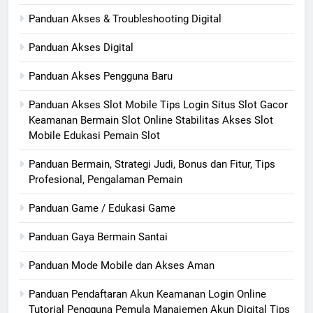
Panduan Akses & Troubleshooting Digital
Panduan Akses Digital
Panduan Akses Pengguna Baru
Panduan Akses Slot Mobile Tips Login Situs Slot Gacor
Keamanan Bermain Slot Online Stabilitas Akses Slot
Mobile Edukasi Pemain Slot
Panduan Bermain, Strategi Judi, Bonus dan Fitur, Tips
Profesional, Pengalaman Pemain
Panduan Game / Edukasi Game
Panduan Gaya Bermain Santai
Panduan Mode Mobile dan Akses Aman
Panduan Pendaftaran Akun Keamanan Login Online
Tutorial Pengguna Pemula Manajemen Akun Digital Tips