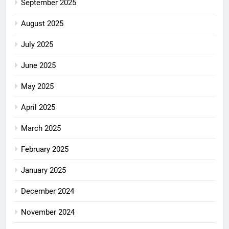
September 2025
August 2025
July 2025
June 2025
May 2025
April 2025
March 2025
February 2025
January 2025
December 2024
November 2024