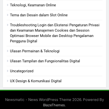
Teknologi, Keamanan Online
Tema dan Desain dalam Slot Online
Troubleshooting Login dan Ekstensi Pengaturan Privasi
dan Keamanan Manajemen Cookies dan Session
Optimasi Browser Mobile dan Desktop Pengalaman
Pengguna Digital
Ulasan Permainan & Teknologi
Ulasan Tampilan dan Fungsionalitas Digital
Uncategorized
UX Design & Komunikasi Digital
Newsmatic - News WordPress Theme 2026. Powered By
.
BlazeThemes