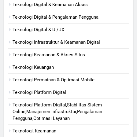
Teknologi Digital & Keamanan Akses
Teknologi Digital & Pengalaman Pengguna
Teknologi Digital & UI/UX
Teknologi Infrastruktur & Keamanan Digital
Teknologi Keamanan & Akses Situs
Teknologi Keuangan
Teknologi Permainan & Optimasi Mobile
Teknologi Platform Digital
Teknologi Platform Digital,Stabilitas Sistem
Online,Manajemen Infrastruktur,Pengalaman
Pengguna,Optimasi Layanan
Teknologi, Keamanan