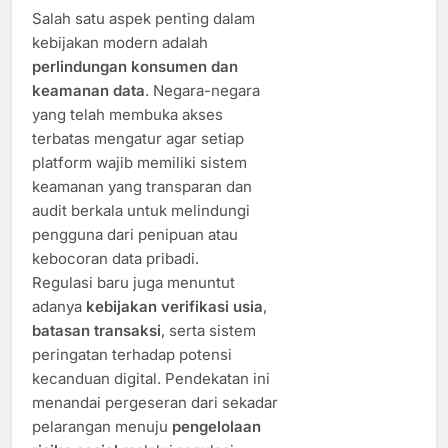
Salah satu aspek penting dalam
kebijakan modern adalah
perlindungan konsumen dan
keamanan data
. Negara-negara
yang telah membuka akses
terbatas mengatur agar setiap
platform wajib memiliki sistem
keamanan yang transparan dan
audit berkala untuk melindungi
pengguna dari penipuan atau
kebocoran data pribadi.
Regulasi baru juga menuntut
adanya
kebijakan verifikasi usia
,
batasan transaksi
, serta sistem
peringatan terhadap potensi
kecanduan digital. Pendekatan ini
menandai pergeseran dari sekadar
pelarangan menuju
pengelolaan