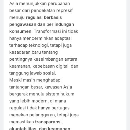
Asia menunjukkan perubahan
besar dari pendekatan represif
menuju
regulasi berbasis
pengawasan dan perlindungan
konsumen
. Transformasi ini tidak
hanya mencerminkan adaptasi
terhadap teknologi, tetapi juga
kesadaran baru tentang
pentingnya keseimbangan antara
keamanan, kebebasan digital, dan
tanggung jawab sosial.
Meski masih menghadapi
tantangan besar, kawasan Asia
bergerak menuju sistem hukum
yang lebih modern, di mana
regulasi tidak hanya bertugas
menekan pelanggaran, tetapi juga
memastikan
transparansi,
akuntabilitas, dan keamanan