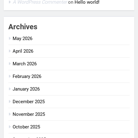
A WordPress Commenter
on
Hello world!
Archives
May 2026
April 2026
March 2026
February 2026
January 2026
December 2025
November 2025
October 2025