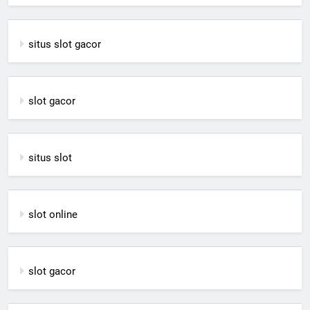
situs slot gacor
slot gacor
situs slot
slot online
slot gacor