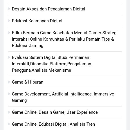
Desain Akses dan Pengalaman Digital
Edukasi Keamanan Digital
Etika Bermain Game Kesehatan Mental Gamer Strategi
Interaksi Online Komunitas & Perilaku Pemain Tips &
Edukasi Gaming
Evaluasi Sistem Digital,Studi Permainan
Interaktif,Dinamika Platform,Pengalaman
Pengguna,Analisis Mekanisme
Game & Hiburan
Game Development, Artificial Intelligence, Immersive
Gaming
Game Online, Desain Game, User Experience
Game Online, Edukasi Digital, Analisis Tren