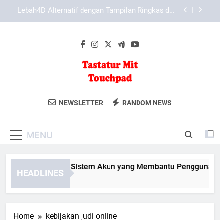
Skip
Panduan Lengkap Akses Slot Lebah4D untuk
to
Pengguna Baru
content
LAE138 Login Cepat dengan Koneksi Internet
yang Stabil dan Aman
Slot Lebah4D dan Sistem Akun yang Membantu
Pengguna Lebih Terorganisir
Lebah4D Alternatif dengan Tampilan Ringkas dan
Modern
Tastatur Mit
Dapatkan Keyboard Dengan Touchpad
Panduan Lengkap Akses Slot Lebah4D untuk
NEWSLETTER
RANDOM NEWS
Pengguna Baru
Touchpad
Yang Praktis Dari Tastatur Mit
LAE138 Login Cepat dengan Koneksi Internet
Touchpad. Solusi Ergonomis Untuk
yang Stabil dan Aman
MENU
Kenyamanan Anda.
ot Lebah4D dan Sistem Akun yang Membantu Pengguna Lebih 
HEADLINES
Months Ago
Home
kebijakan judi online