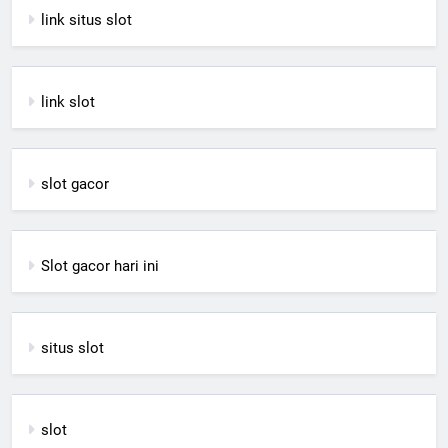
link situs slot
link slot
slot gacor
Slot gacor hari ini
situs slot
slot