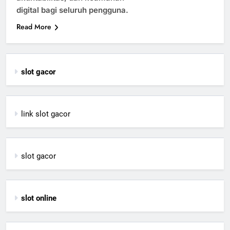
digital bagi seluruh pengguna.
Read More
slot gacor
link slot gacor
slot gacor
slot online