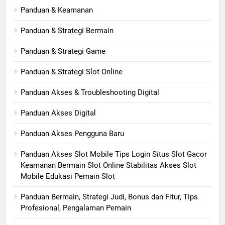
Panduan & Keamanan
Panduan & Strategi Bermain
Panduan & Strategi Game
Panduan & Strategi Slot Online
Panduan Akses & Troubleshooting Digital
Panduan Akses Digital
Panduan Akses Pengguna Baru
Panduan Akses Slot Mobile Tips Login Situs Slot Gacor
Keamanan Bermain Slot Online Stabilitas Akses Slot
Mobile Edukasi Pemain Slot
Panduan Bermain, Strategi Judi, Bonus dan Fitur, Tips
Profesional, Pengalaman Pemain