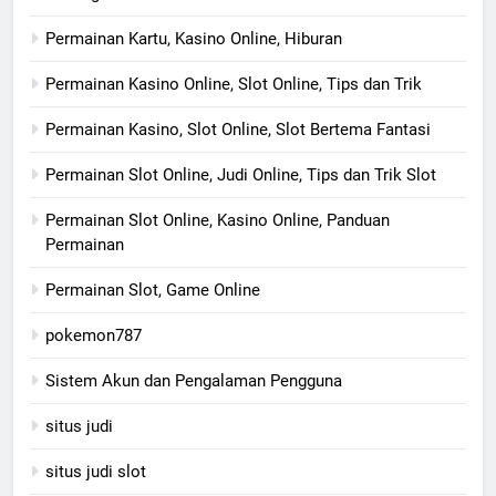
Permainan Kartu, Kasino Online, Hiburan
Permainan Kasino Online, Slot Online, Tips dan Trik
Permainan Kasino, Slot Online, Slot Bertema Fantasi
Permainan Slot Online, Judi Online, Tips dan Trik Slot
Permainan Slot Online, Kasino Online, Panduan
Permainan
Permainan Slot, Game Online
pokemon787
Sistem Akun dan Pengalaman Pengguna
situs judi
situs judi slot