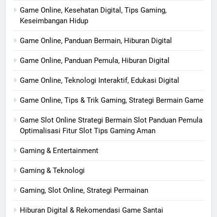
Game Online, Kesehatan Digital, Tips Gaming,
Keseimbangan Hidup
Game Online, Panduan Bermain, Hiburan Digital
Game Online, Panduan Pemula, Hiburan Digital
Game Online, Teknologi Interaktif, Edukasi Digital
Game Online, Tips & Trik Gaming, Strategi Bermain Game
Game Slot Online Strategi Bermain Slot Panduan Pemula
Optimalisasi Fitur Slot Tips Gaming Aman
Gaming & Entertainment
Gaming & Teknologi
Gaming, Slot Online, Strategi Permainan
Hiburan Digital & Rekomendasi Game Santai