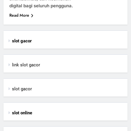
digital bagi seluruh pengguna.
Read More
slot gacor
link slot gacor
slot gacor
slot online