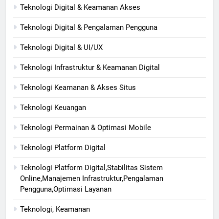
Teknologi Digital & Keamanan Akses
Teknologi Digital & Pengalaman Pengguna
Teknologi Digital & UI/UX
Teknologi Infrastruktur & Keamanan Digital
Teknologi Keamanan & Akses Situs
Teknologi Keuangan
Teknologi Permainan & Optimasi Mobile
Teknologi Platform Digital
Teknologi Platform Digital,Stabilitas Sistem
Online,Manajemen Infrastruktur,Pengalaman
Pengguna,Optimasi Layanan
Teknologi, Keamanan