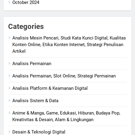
October 2024
Categories
Analisis Mesin Pencari, Studi Kata Kunci Digital, Kualitas
Konten Online, Etika Konten Internet, Strategi Penulisan
Artikel
Analisis Permainan
Analisis Permainan, Slot Online, Strategi Permainan
Analisis Platform & Keamanan Digital
Analisis Sistem & Data
Anime & Manga, Game, Edukasi, Hiburan, Budaya Pop,
Kreativitas & Desain, Alam & Lingkungan
Desain & Teknologi Digital