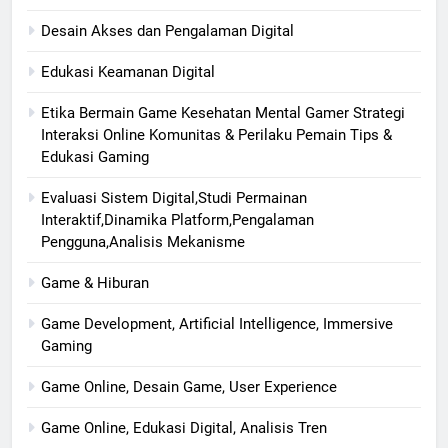
Desain Akses dan Pengalaman Digital
Edukasi Keamanan Digital
Etika Bermain Game Kesehatan Mental Gamer Strategi
Interaksi Online Komunitas & Perilaku Pemain Tips &
Edukasi Gaming
Evaluasi Sistem Digital,Studi Permainan
Interaktif,Dinamika Platform,Pengalaman
Pengguna,Analisis Mekanisme
Game & Hiburan
Game Development, Artificial Intelligence, Immersive
Gaming
Game Online, Desain Game, User Experience
Game Online, Edukasi Digital, Analisis Tren