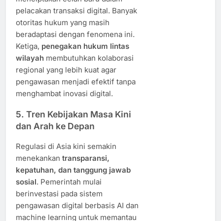
pelacakan transaksi digital. Banyak
otoritas hukum yang masih
beradaptasi dengan fenomena ini.
Ketiga,
penegakan hukum lintas
wilayah
membutuhkan kolaborasi
regional yang lebih kuat agar
pengawasan menjadi efektif tanpa
menghambat inovasi digital.
5. Tren Kebijakan Masa Kini
dan Arah ke Depan
Regulasi di Asia kini semakin
menekankan
transparansi,
kepatuhan, dan tanggung jawab
sosial
. Pemerintah mulai
berinvestasi pada sistem
pengawasan digital berbasis AI dan
machine learning untuk memantau