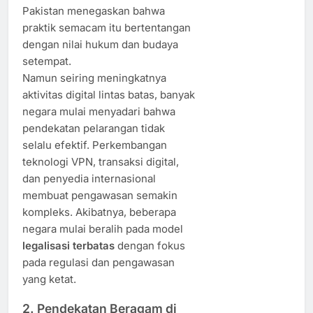
Pakistan menegaskan bahwa
praktik semacam itu bertentangan
dengan nilai hukum dan budaya
setempat.
Namun seiring meningkatnya
aktivitas digital lintas batas, banyak
negara mulai menyadari bahwa
pendekatan pelarangan tidak
selalu efektif. Perkembangan
teknologi VPN, transaksi digital,
dan penyedia internasional
membuat pengawasan semakin
kompleks. Akibatnya, beberapa
negara mulai beralih pada model
legalisasi terbatas
dengan fokus
pada regulasi dan pengawasan
yang ketat.
2. Pendekatan Beragam di