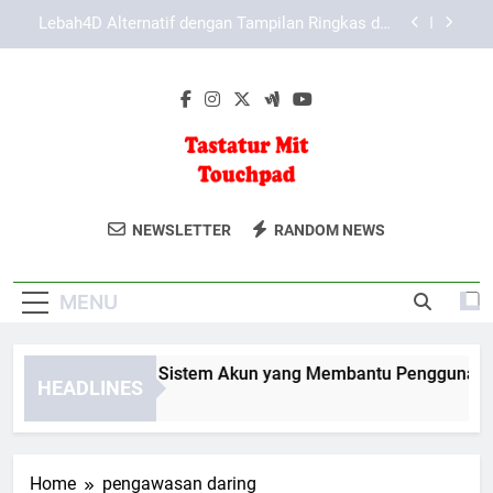
Skip
Panduan Lengkap Akses Slot Lebah4D untuk
to
Pengguna Baru
content
LAE138 Login Cepat dengan Koneksi Internet
yang Stabil dan Aman
Slot Lebah4D dan Sistem Akun yang Membantu
Pengguna Lebih Terorganisir
Lebah4D Alternatif dengan Tampilan Ringkas dan
Modern
Tastatur Mit
Dapatkan Keyboard Dengan Touchpad
Panduan Lengkap Akses Slot Lebah4D untuk
NEWSLETTER
RANDOM NEWS
Pengguna Baru
Touchpad
Yang Praktis Dari Tastatur Mit
LAE138 Login Cepat dengan Koneksi Internet
Touchpad. Solusi Ergonomis Untuk
yang Stabil dan Aman
MENU
Kenyamanan Anda.
lot Lebah4D dan Sistem Akun yang Membantu Pengguna Lebih 
HEADLINES
Months Ago
Home
pengawasan daring