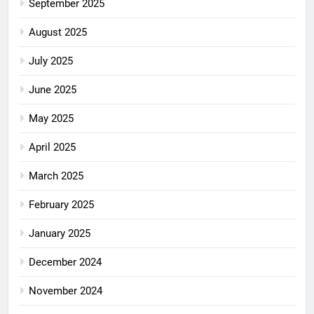
September 2025
August 2025
July 2025
June 2025
May 2025
April 2025
March 2025
February 2025
January 2025
December 2024
November 2024