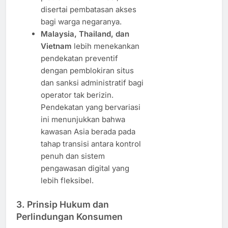
disertai pembatasan akses
bagi warga negaranya.
Malaysia, Thailand, dan
Vietnam
lebih menekankan
pendekatan preventif
dengan pemblokiran situs
dan sanksi administratif bagi
operator tak berizin.
Pendekatan yang bervariasi
ini menunjukkan bahwa
kawasan Asia berada pada
tahap transisi antara kontrol
penuh dan sistem
pengawasan digital yang
lebih fleksibel.
3. Prinsip Hukum dan
Perlindungan Konsumen