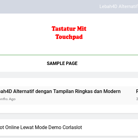
Lebah4D Alternati
Panduan Lengkap Aks
LAE138 Login Cepat dengan K
tatur Mit Touchpad
Slot Lebah4D dan Sistem Akun yang 
Keyboard Dengan Touchpad Yang Praktis Dari Tastatur Mit To
Lebah4D Alternati
SAMPLE PAGE
Panduan Lengkap Aks
LAE138 Login Cepat dengan K
atif dengan Tampilan Ringkas dan Modern
Panduan Len
3 Months Ago
Slot Online Lewat Mode Demo Corlaslot