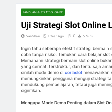
PANDUAN & STRATEGI GAME
Uji Strategi Slot Onlin
0
9a650a4
1 Year Ago
5 Mins
Ingin tahu seberapa efektif strategi bermain
coba tanpa risiko. Temukan cara belajar slot
Memahami strategi bermain slot online buka
yang cermat, terstruktur, dan tentu saja a
sinilah mode demo di
corlaslot
menawarkan so
memungkinkan pengguna menguji strategi tanp
mendukung pembelajaran, tetapi juga menin
signifikan.
Mengapa Mode Demo Penting dalam Slot Onl