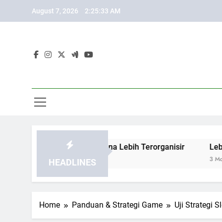
Skip
August 7, 2026
2:25:34 AM
to
content
Tas
Dapatkan 
Membantu Pengguna Lebih Terorganisir
Lebah4D Altern
3 Months Ago
HEADLINES
Home
Panduan & Strategi Game
Uji Strategi 