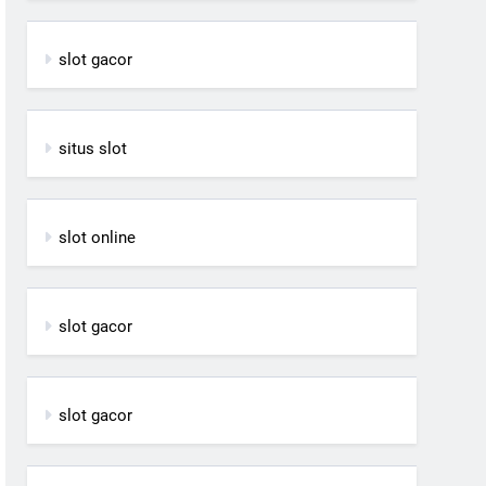
slot gacor
situs slot
slot online
slot gacor
slot gacor