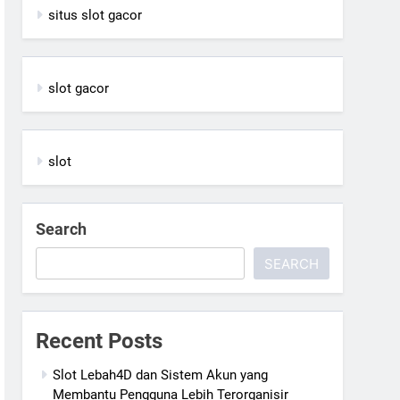
situs slot gacor
slot gacor
slot
Search
SEARCH
Recent Posts
Slot Lebah4D dan Sistem Akun yang
Membantu Pengguna Lebih Terorganisir