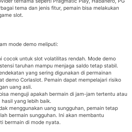
provider ternama seperti Pragmatic Play, Habanero, PG
bagai tema dan jenis fitur, pemain bisa melakukan
game slot.
alam mode demo meliputi:
ni cocok untuk slot volatilitas rendah. Mode demo
ensi taruhan mampu menjaga saldo tetap stabil.
ndekatan yang sering digunakan di permainan
lewat demo Corlaslot. Pemain dapat mempelajari risiko
gan uang asli.
isa menguji apakah bermain di jam-jam tertentu atau
asil yang lebih baik.
idak menggunakan uang sungguhan, pemain tetap
-olah bermain sungguhan. Ini akan membantu
ti bermain di mode nyata.