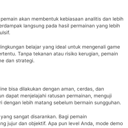
, pemain akan membentuk kebiasaan analitis dan lebih
berdampak langsung pada hasil permainan yang lebih
lsif.
lingkungan belajar yang ideal untuk mengenali game
tertentu. Tanpa tekanan atau risiko kerugian, pemain
 dan strategi.
line bisa dilakukan dengan aman, cerdas, dan
n dapat menjelajahi ratusan permainan, menguji
diri dengan lebih matang sebelum bermain sungguhan.
 yang sangat disarankan. Bagi pemain
ng jujur dan objektif. Apa pun level Anda, mode demo