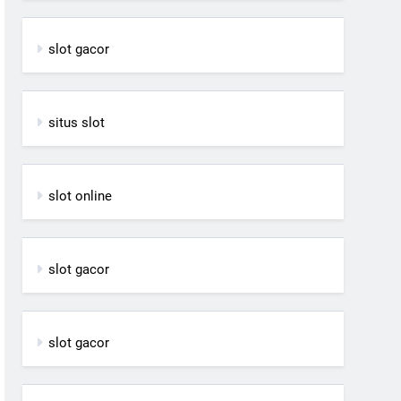
slot gacor
situs slot
slot online
slot gacor
slot gacor