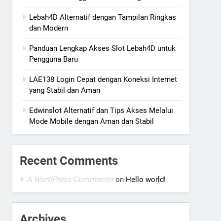
Lebah4D Alternatif dengan Tampilan Ringkas
dan Modern
Panduan Lengkap Akses Slot Lebah4D untuk
Pengguna Baru
LAE138 Login Cepat dengan Koneksi Internet
yang Stabil dan Aman
Edwinslot Alternatif dan Tips Akses Melalui
Mode Mobile dengan Aman dan Stabil
Recent Comments
A WordPress Commenter
on
Hello world!
Archives