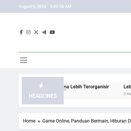
Skip
August 8, 2026
5:00:37 AM
to
content
Tas
Dapatkan 
 Membantu Pengguna Lebih Terorganisir
Lebah4D Altern
3 Months Ago
HEADLINES
Home
Game Online, Panduan Bermain, Hiburan Di