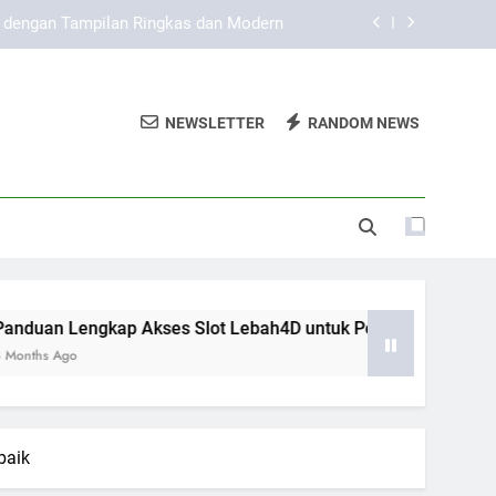
f dengan Tampilan Ringkas dan Modern
es Slot Lebah4D untuk Pengguna Baru
oneksi Internet yang Stabil dan Aman
NEWSLETTER
RANDOM NEWS
Membantu Pengguna Lebih Terorganisir
uchpad. Solusi Ergonomis Untuk Kenyamanan Anda.
f dengan Tampilan Ringkas dan Modern
es Slot Lebah4D untuk Pengguna Baru
oneksi Internet yang Stabil dan Aman
gkap Akses Slot Lebah4D untuk Pengguna Baru
LAE138
3 Months
baik