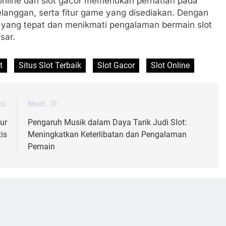
t online dan slot gacor memerlukan perhatian pada
elanggan, serta fitur game yang disediakan. Dengan
 yang tepat dan menikmati pengalaman bermain slot
sar.
t
Situs Slot Terbaik
Slot Gacor
Slot Online
s:
Next:
ur
Pengaruh Musik dalam Daya Tarik Judi Slot:
is
Meningkatkan Keterlibatan dan Pengalaman
Pemain