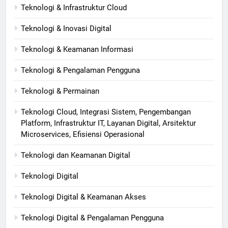
Teknologi & Infrastruktur Cloud
Teknologi & Inovasi Digital
Teknologi & Keamanan Informasi
Teknologi & Pengalaman Pengguna
Teknologi & Permainan
Teknologi Cloud, Integrasi Sistem, Pengembangan
Platform, Infrastruktur IT, Layanan Digital, Arsitektur
Microservices, Efisiensi Operasional
Teknologi dan Keamanan Digital
Teknologi Digital
Teknologi Digital & Keamanan Akses
Teknologi Digital & Pengalaman Pengguna