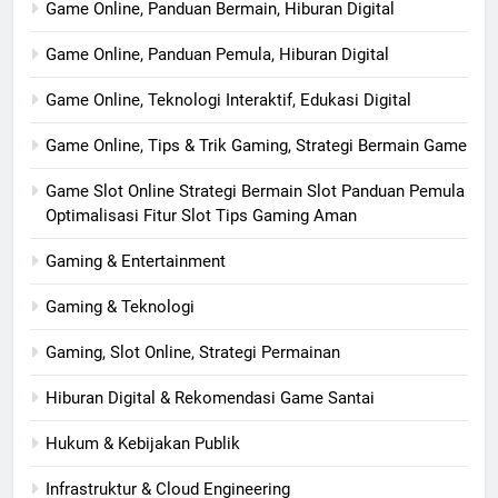
Game Online, Panduan Bermain, Hiburan Digital
Game Online, Panduan Pemula, Hiburan Digital
Game Online, Teknologi Interaktif, Edukasi Digital
Game Online, Tips & Trik Gaming, Strategi Bermain Game
Game Slot Online Strategi Bermain Slot Panduan Pemula
Optimalisasi Fitur Slot Tips Gaming Aman
Gaming & Entertainment
Gaming & Teknologi
Gaming, Slot Online, Strategi Permainan
Hiburan Digital & Rekomendasi Game Santai
Hukum & Kebijakan Publik
Infrastruktur & Cloud Engineering