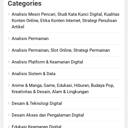
Categories
Analisis Mesin Pencari, Studi Kata Kunci Digital, Kualitas
Konten Online, Etika Konten Internet, Strategi Penulisan
Artikel
Analisis Permainan
Analisis Permainan, Slot Online, Strategi Permainan
Analisis Platform & Keamanan Digital
Analisis Sistem & Data
Anime & Manga, Game, Edukasi, Hiburan, Budaya Pop,
Kreativitas & Desain, Alam & Lingkungan
Desain & Teknologi Digital
Desain Akses dan Pengalaman Digital
Edukasi Keamanan Digital