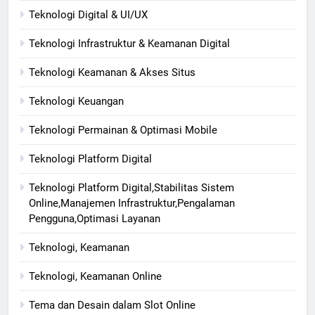
Teknologi Digital & UI/UX
Teknologi Infrastruktur & Keamanan Digital
Teknologi Keamanan & Akses Situs
Teknologi Keuangan
Teknologi Permainan & Optimasi Mobile
Teknologi Platform Digital
Teknologi Platform Digital,Stabilitas Sistem
Online,Manajemen Infrastruktur,Pengalaman
Pengguna,Optimasi Layanan
Teknologi, Keamanan
Teknologi, Keamanan Online
Tema dan Desain dalam Slot Online