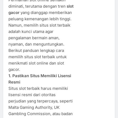
diminati, terutama dengan tren
slot
gacor
yang dianggap memberikan
peluang kemenangan lebih tinggi.
Namun, memilih situs slot terbaik
adalah kunci utama agar
pengalaman bermain aman,
nyaman, dan menguntungkan.
Berikut panduan lengkap cara
memilih situs slot terbaik untuk
menikmati slot online dan slot
gacor.
1. Pastikan Situs Memiliki Lisensi
Resmi
Situs slot terbaik harus memiliki
lisensi resmi dari otoritas
perjudian yang terpercaya, seperti
Malta Gaming Authority, UK
Gambling Commission, atau badan