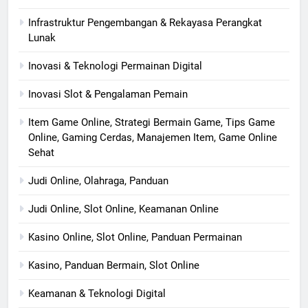
Infrastruktur Pengembangan & Rekayasa Perangkat
Lunak
Inovasi & Teknologi Permainan Digital
Inovasi Slot & Pengalaman Pemain
Item Game Online, Strategi Bermain Game, Tips Game
Online, Gaming Cerdas, Manajemen Item, Game Online
Sehat
Judi Online, Olahraga, Panduan
Judi Online, Slot Online, Keamanan Online
Kasino Online, Slot Online, Panduan Permainan
Kasino, Panduan Bermain, Slot Online
Keamanan & Teknologi Digital