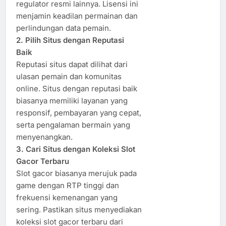
regulator resmi lainnya. Lisensi ini
menjamin keadilan permainan dan
perlindungan data pemain.
2. Pilih Situs dengan Reputasi
Baik
Reputasi situs dapat dilihat dari
ulasan pemain dan komunitas
online. Situs dengan reputasi baik
biasanya memiliki layanan yang
responsif, pembayaran yang cepat,
serta pengalaman bermain yang
menyenangkan.
3. Cari Situs dengan Koleksi Slot
Gacor Terbaru
Slot gacor biasanya merujuk pada
game dengan RTP tinggi dan
frekuensi kemenangan yang
sering. Pastikan situs menyediakan
koleksi slot gacor terbaru dari