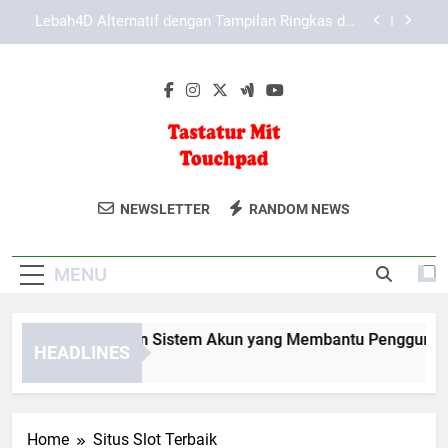
Modern
Skip
Panduan Lengkap Akses Slot Lebah4D untuk
to
Pengguna Baru
content
LAE138 Login Cepat dengan Koneksi Internet
yang Stabil dan Aman
Slot Lebah4D dan Sistem Akun yang Membantu
Pengguna Lebih Terorganisir
Lebah4D Alternatif dengan Tampilan Ringkas dan
Modern
Tastatur Mit
Dapatkan Keyboard Dengan Touchpad
Panduan Lengkap Akses Slot Lebah4D untuk
NEWSLETTER
RANDOM NEWS
Touchpad
Pengguna Baru
Yang Praktis Dari Tastatur Mit
Touchpad. Solusi Ergonomis Untuk
LAE138 Login Cepat dengan Koneksi Internet
yang Stabil dan Aman
MENU
Kenyamanan Anda.
Slot Lebah4D dan Sistem Akun yang Membantu Pengguna Lebi
HEADLINES
3 Months Ago
Home
Situs Slot Terbaik