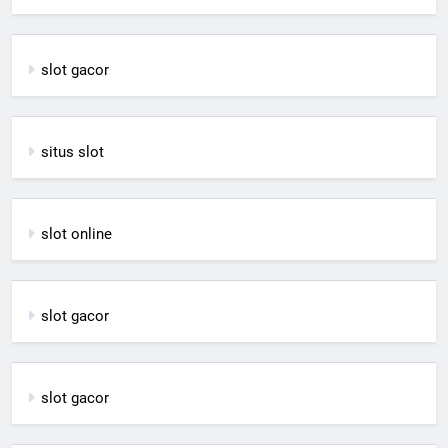
slot gacor
situs slot
slot online
slot gacor
slot gacor