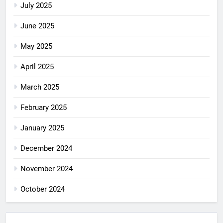
July 2025
June 2025
May 2025
April 2025
March 2025
February 2025
January 2025
December 2024
November 2024
October 2024