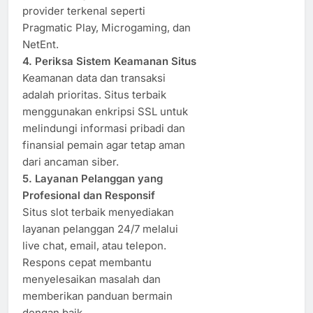
provider terkenal seperti
Pragmatic Play, Microgaming, dan
NetEnt.
4. Periksa Sistem Keamanan Situs
Keamanan data dan transaksi
adalah prioritas. Situs terbaik
menggunakan enkripsi SSL untuk
melindungi informasi pribadi dan
finansial pemain agar tetap aman
dari ancaman siber.
5. Layanan Pelanggan yang
Profesional dan Responsif
Situs slot terbaik menyediakan
layanan pelanggan 24/7 melalui
live chat, email, atau telepon.
Respons cepat membantu
menyelesaikan masalah dan
memberikan panduan bermain
dengan baik.