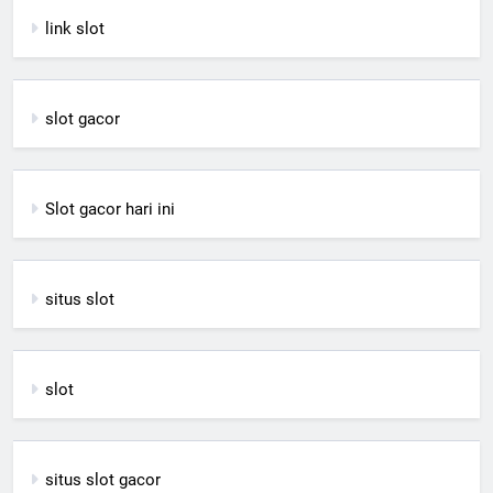
link slot
slot gacor
Slot gacor hari ini
situs slot
slot
situs slot gacor