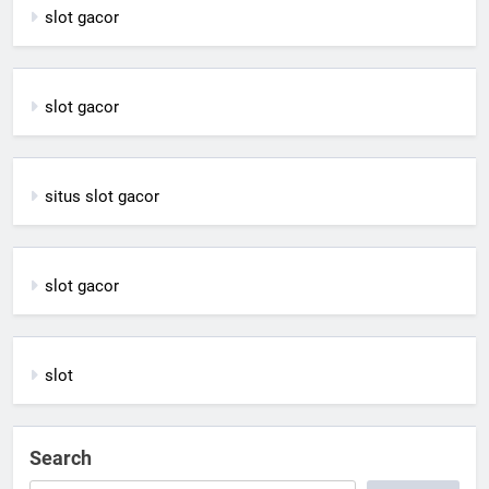
slot gacor
slot gacor
situs slot gacor
slot gacor
slot
Search