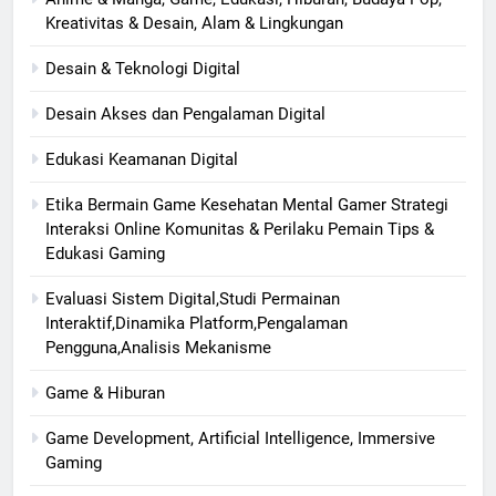
Kreativitas & Desain, Alam & Lingkungan
Desain & Teknologi Digital
Desain Akses dan Pengalaman Digital
Edukasi Keamanan Digital
Etika Bermain Game Kesehatan Mental Gamer Strategi
Interaksi Online Komunitas & Perilaku Pemain Tips &
Edukasi Gaming
Evaluasi Sistem Digital,Studi Permainan
Interaktif,Dinamika Platform,Pengalaman
Pengguna,Analisis Mekanisme
Game & Hiburan
Game Development, Artificial Intelligence, Immersive
Gaming