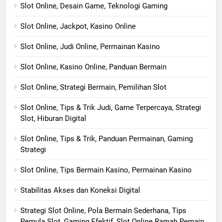
Slot Online, Desain Game, Teknologi Gaming
Slot Online, Jackpot, Kasino Online
Slot Online, Judi Online, Permainan Kasino
Slot Online, Kasino Online, Panduan Bermain
Slot Online, Strategi Bermain, Pemilihan Slot
Slot Online, Tips & Trik Judi, Game Terpercaya, Strategi
Slot, Hiburan Digital
Slot Online, Tips & Trik, Panduan Permainan, Gaming
Strategi
Slot Online, Tips Bermain Kasino, Permainan Kasino
Stabilitas Akses dan Koneksi Digital
Strategi Slot Online, Pola Bermain Sederhana, Tips
Pemula Slot, Gaming Efektif, Slot Online Ramah Pemain