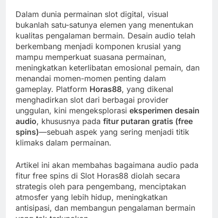
Dalam dunia permainan slot digital, visual
bukanlah satu-satunya elemen yang menentukan
kualitas pengalaman bermain. Desain audio telah
berkembang menjadi komponen krusial yang
mampu memperkuat suasana permainan,
meningkatkan keterlibatan emosional pemain, dan
menandai momen-momen penting dalam
gameplay. Platform
Horas88
, yang dikenal
menghadirkan slot dari berbagai provider
unggulan, kini mengeksplorasi
eksperimen desain
audio
, khususnya pada
fitur putaran gratis (free
spins)
—sebuah aspek yang sering menjadi titik
klimaks dalam permainan.
Artikel ini akan membahas bagaimana audio pada
fitur free spins di Slot Horas88 diolah secara
strategis oleh para pengembang, menciptakan
atmosfer yang lebih hidup, meningkatkan
antisipasi, dan membangun pengalaman bermain