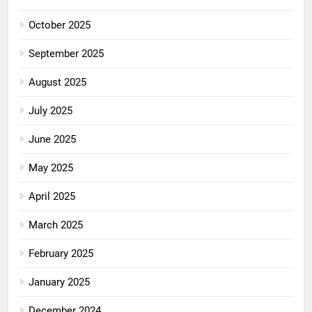
October 2025
September 2025
August 2025
July 2025
June 2025
May 2025
April 2025
March 2025
February 2025
January 2025
December 2024