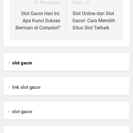
Previous:
Next:
Post
navigation
Slot Gacor Hari Ini:
Slot Online dan Slot
Apa Kunci Sukses
Gacor: Cara Memilih
Bermain di Corlaslot?
Situs Slot Terbaik
slot gacor
link slot gacor
slot gacor