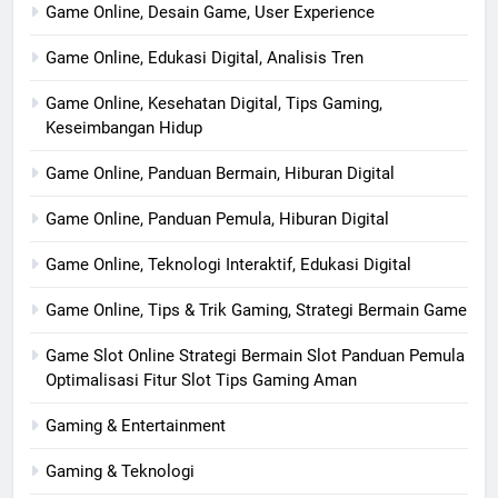
Game Online, Desain Game, User Experience
Game Online, Edukasi Digital, Analisis Tren
Game Online, Kesehatan Digital, Tips Gaming,
Keseimbangan Hidup
Game Online, Panduan Bermain, Hiburan Digital
Game Online, Panduan Pemula, Hiburan Digital
Game Online, Teknologi Interaktif, Edukasi Digital
Game Online, Tips & Trik Gaming, Strategi Bermain Game
Game Slot Online Strategi Bermain Slot Panduan Pemula
Optimalisasi Fitur Slot Tips Gaming Aman
Gaming & Entertainment
Gaming & Teknologi