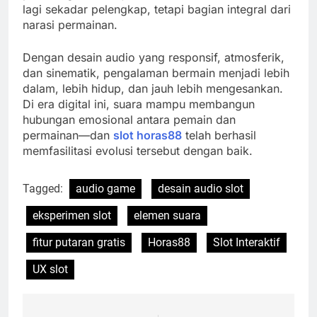
lagi sekadar pelengkap, tetapi bagian integral dari
narasi permainan.
Dengan desain audio yang responsif, atmosferik,
dan sinematik, pengalaman bermain menjadi lebih
dalam, lebih hidup, dan jauh lebih mengesankan.
Di era digital ini, suara mampu membangun
hubungan emosional antara pemain dan
permainan—dan
slot horas88
telah berhasil
memfasilitasi evolusi tersebut dengan baik.
Tagged:
audio game
desain audio slot
eksperimen slot
elemen suara
fitur putaran gratis
Horas88
Slot Interaktif
UX slot