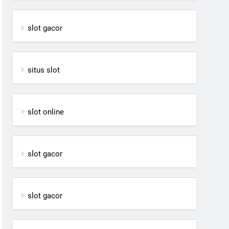
slot gacor
situs slot
slot online
slot gacor
slot gacor