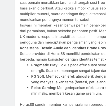
saat pemain menaikkan taruhan di tengah sesi free 
bass akan diperkuat. Atau ketika simbol khusus sepe
multiplier muncul, suara dentingan tinggi ditambah
menekankan pentingnya momen tersebut.
Inovasi ini memberi kesan bahwa pemain benar-be
dari permainan, bukan sekadar penonton pasif. Men
UX modern, respons interaktif semacam ini memper
pengguna dan menciptakan pengalaman yang lebih 
Konsistensi Desain Audio dan Identitas Brand Prov
Setiap provider di Horas88 memiliki pendekatan de
berbeda, namun konsisten dengan identitas temati
Pragmatic Play
: Fokus pada efek suara se
energik. Suara kemenangan sangat tajam d
PG Soft
: Memadukan efek atmosferik dengan
yang menyesuaikan tema (fantasi, petualanga
Relax Gaming
: Mengedepankan efek suara 
minimalis, memberi kesan game premium.
Horas88 sendiri memberikan pengalaman penggun