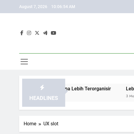
Skip
August 7, 2026
10:06:55 AM
to
content
Tas
Dapatkan 
Membantu Pengguna Lebih Terorganisir
Lebah4D Altern
3 Months Ago
HEADLINES
Home
UX slot