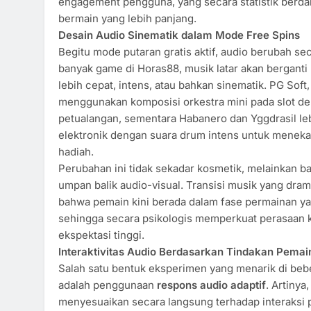
engagement pengguna, yang secara statistik berd
bermain yang lebih panjang.
Desain Audio Sinematik dalam Mode Free Spins
Begitu mode putaran gratis aktif, audio berubah sec
banyak game di Horas88, musik latar akan berganti
lebih cepat, intens, atau bahkan sinematik. PG Soft,
menggunakan komposisi orkestra mini pada slot d
petualangan, sementara Habanero dan Yggdrasil le
elektronik dengan suara drum intens untuk menek
hadiah.
Perubahan ini tidak sekadar kosmetik, melainkan ba
umpan balik audio-visual. Transisi musik yang dr
bahwa pemain kini berada dalam fase permainan yang
sehingga secara psikologis memperkuat perasaan
ekspektasi tinggi.
Interaktivitas Audio Berdasarkan Tindakan Pemai
Salah satu bentuk eksperimen yang menarik di beb
adalah penggunaan
respons audio adaptif
. Artinya
menyesuaikan secara langsung terhadap interaks