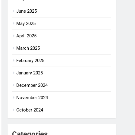
June 2025
May 2025
April 2025
March 2025
February 2025
January 2025
December 2024
November 2024
October 2024
Categories