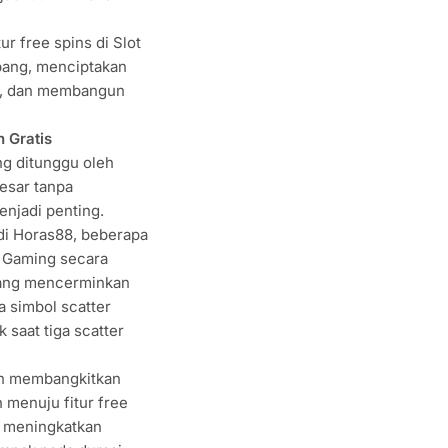
r free spins di Slot
bang, menciptakan
si, dan membangun
 Gratis
ng ditunggu oleh
esar tanpa
enjadi penting.
di Horas88, beberapa
x Gaming secara
yang mencerminkan
 simbol scatter
 saat tiga scatter
uan membangkitkan
menuju fitur free
ti meningkatkan