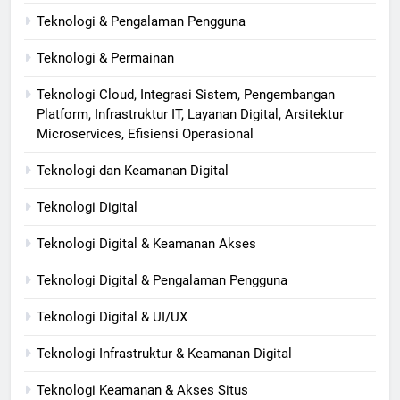
Teknologi & Pengalaman Pengguna
Teknologi & Permainan
Teknologi Cloud, Integrasi Sistem, Pengembangan
Platform, Infrastruktur IT, Layanan Digital, Arsitektur
Microservices, Efisiensi Operasional
Teknologi dan Keamanan Digital
Teknologi Digital
Teknologi Digital & Keamanan Akses
Teknologi Digital & Pengalaman Pengguna
Teknologi Digital & UI/UX
Teknologi Infrastruktur & Keamanan Digital
Teknologi Keamanan & Akses Situs