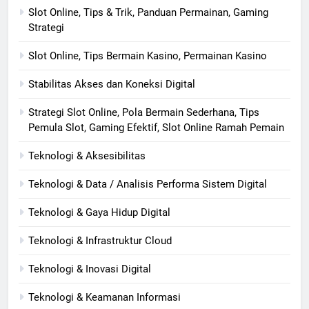
Slot Online, Tips & Trik, Panduan Permainan, Gaming
Strategi
Slot Online, Tips Bermain Kasino, Permainan Kasino
Stabilitas Akses dan Koneksi Digital
Strategi Slot Online, Pola Bermain Sederhana, Tips
Pemula Slot, Gaming Efektif, Slot Online Ramah Pemain
Teknologi & Aksesibilitas
Teknologi & Data / Analisis Performa Sistem Digital
Teknologi & Gaya Hidup Digital
Teknologi & Infrastruktur Cloud
Teknologi & Inovasi Digital
Teknologi & Keamanan Informasi