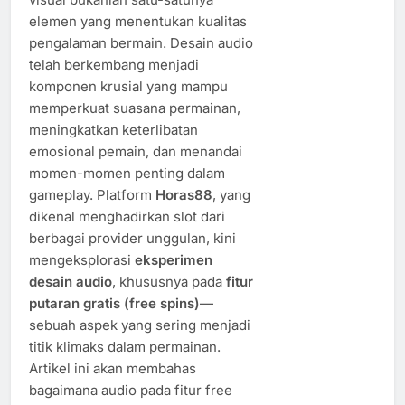
elemen yang menentukan kualitas
pengalaman bermain. Desain audio
telah berkembang menjadi
komponen krusial yang mampu
memperkuat suasana permainan,
meningkatkan keterlibatan
emosional pemain, dan menandai
momen-momen penting dalam
gameplay. Platform
Horas88
, yang
dikenal menghadirkan slot dari
berbagai provider unggulan, kini
mengeksplorasi
eksperimen
desain audio
, khususnya pada
fitur
putaran gratis (free spins)
—
sebuah aspek yang sering menjadi
titik klimaks dalam permainan.
Artikel ini akan membahas
bagaimana audio pada fitur free