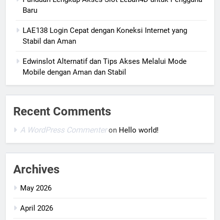
Baru
LAE138 Login Cepat dengan Koneksi Internet yang
Stabil dan Aman
Edwinslot Alternatif dan Tips Akses Melalui Mode
Mobile dengan Aman dan Stabil
Recent Comments
A WordPress Commenter
on
Hello world!
Archives
May 2026
April 2026