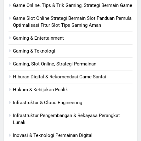
Game Online, Tips & Trik Gaming, Strategi Bermain Game
Game Slot Online Strategi Bermain Slot Panduan Pemula
Optimalisasi Fitur Slot Tips Gaming Aman
Gaming & Entertainment
Gaming & Teknologi
Gaming, Slot Online, Strategi Permainan
Hiburan Digital & Rekomendasi Game Santai
Hukum & Kebijakan Publik
Infrastruktur & Cloud Engineering
Infrastruktur Pengembangan & Rekayasa Perangkat
Lunak
Inovasi & Teknologi Permainan Digital