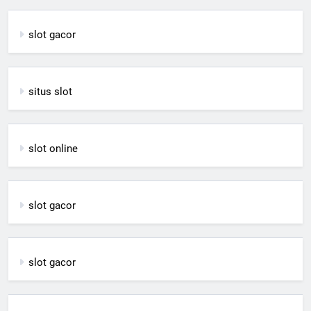
slot gacor
situs slot
slot online
slot gacor
slot gacor