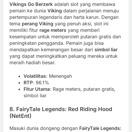
Vikings Go Berzerk
adalah slot yang membawa
pemain ke dunia
Viking
dalam perjalanan menuju
pertempuran legendaris dan harta karun. Dengan
tema
perang Viking
yang penuh aksi, slot ini
memiliki fitur
rage meters
yang memberi
kesempatan untuk memperoleh putaran gratis dan
peningkatan pengganda. Pemain juga bisa
mendapatkan kemenangan besar dari
simbol liar
yang dapat meningkatkan peluang mereka untuk
meraih hadiah besar.
Volatilitas
: Menengah
RTP
: 96.1%
Fitur Utama
: Rage meters, putaran gratis,
simbol liar
8.
FairyTale Legends: Red Riding Hood
(NetEnt)
Masuki dunia dongeng dengan
FairyTale Legends: