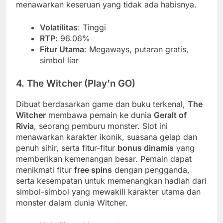
menawarkan keseruan yang tidak ada habisnya.
Volatilitas
: Tinggi
RTP
: 96.06%
Fitur Utama
: Megaways, putaran gratis,
simbol liar
4.
The Witcher (Play’n GO)
Dibuat berdasarkan game dan buku terkenal,
The
Witcher
membawa pemain ke dunia
Geralt of
Rivia
, seorang pemburu monster. Slot ini
menawarkan karakter ikonik, suasana gelap dan
penuh sihir, serta fitur-fitur
bonus dinamis
yang
memberikan kemenangan besar. Pemain dapat
menikmati fitur
free spins
dengan pengganda,
serta kesempatan untuk memenangkan hadiah dari
simbol-simbol yang mewakili karakter utama dan
monster dalam dunia Witcher.