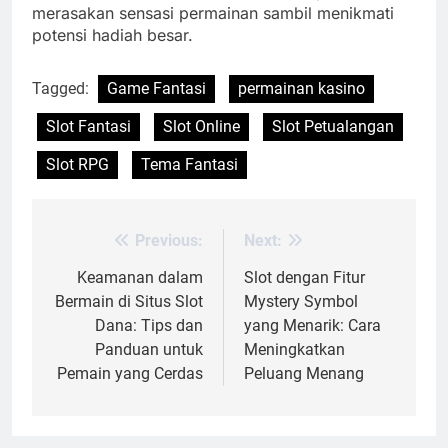
merasakan sensasi permainan sambil menikmati
potensi hadiah besar.
Tagged:
Game Fantasi
permainan kasino
Slot Fantasi
Slot Online
Slot Petualangan
Slot RPG
Tema Fantasi
Previous:
Next:
Post
navigation
Keamanan dalam
Slot dengan Fitur
Bermain di Situs Slot
Mystery Symbol
Dana: Tips dan
yang Menarik: Cara
Panduan untuk
Meningkatkan
Pemain yang Cerdas
Peluang Menang