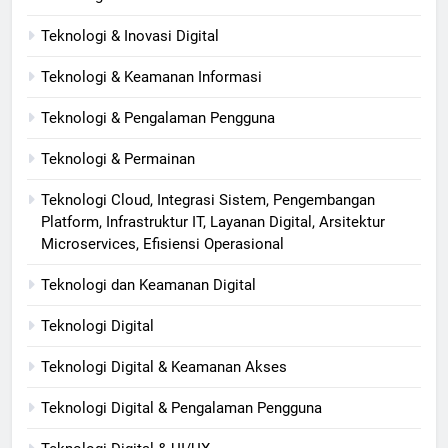
Teknologi & Inovasi Digital
Teknologi & Keamanan Informasi
Teknologi & Pengalaman Pengguna
Teknologi & Permainan
Teknologi Cloud, Integrasi Sistem, Pengembangan
Platform, Infrastruktur IT, Layanan Digital, Arsitektur
Microservices, Efisiensi Operasional
Teknologi dan Keamanan Digital
Teknologi Digital
Teknologi Digital & Keamanan Akses
Teknologi Digital & Pengalaman Pengguna