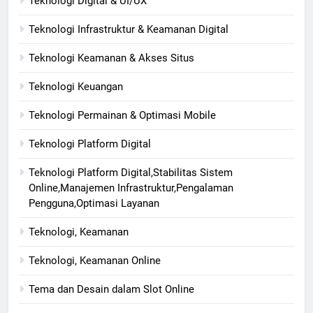
Teknologi Digital & UI/UX
Teknologi Infrastruktur & Keamanan Digital
Teknologi Keamanan & Akses Situs
Teknologi Keuangan
Teknologi Permainan & Optimasi Mobile
Teknologi Platform Digital
Teknologi Platform Digital,Stabilitas Sistem
Online,Manajemen Infrastruktur,Pengalaman
Pengguna,Optimasi Layanan
Teknologi, Keamanan
Teknologi, Keamanan Online
Tema dan Desain dalam Slot Online