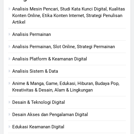
Analisis Mesin Pencari, Studi Kata Kunci Digital, Kualitas
Konten Online, Etika Konten Internet, Strategi Penulisan
Artikel
Analisis Permainan
Analisis Permainan, Slot Online, Strategi Permainan
Analisis Platform & Keamanan Digital
Analisis Sistem & Data
Anime & Manga, Game, Edukasi, Hiburan, Budaya Pop,
Kreativitas & Desain, Alam & Lingkungan
Desain & Teknologi Digital
Desain Akses dan Pengalaman Digital
Edukasi Keamanan Digital