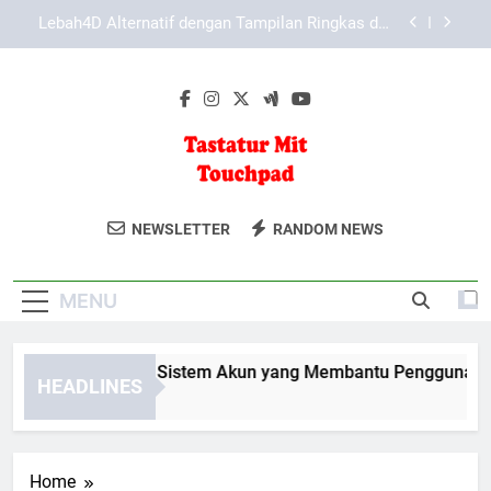
Skip
Panduan Lengkap Akses Slot Lebah4D untuk
to
Pengguna Baru
content
LAE138 Login Cepat dengan Koneksi Internet
yang Stabil dan Aman
Slot Lebah4D dan Sistem Akun yang Membantu
Pengguna Lebih Terorganisir
Lebah4D Alternatif dengan Tampilan Ringkas dan
Modern
Tastatur Mit
Dapatkan Keyboard Dengan Touchpad
Panduan Lengkap Akses Slot Lebah4D untuk
NEWSLETTER
RANDOM NEWS
Pengguna Baru
Touchpad
Yang Praktis Dari Tastatur Mit
LAE138 Login Cepat dengan Koneksi Internet
Touchpad. Solusi Ergonomis Untuk
yang Stabil dan Aman
MENU
Kenyamanan Anda.
ot Lebah4D dan Sistem Akun yang Membantu Pengguna Lebih 
HEADLINES
Months Ago
Home