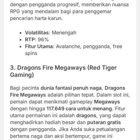
dengan pengganda progresif, memberikan nuansa
RPG yang mendalam bagi para penggemar
pencarian harta karun.
Volatilitas
: Menengah
RTP
: 96%
Fitur Utama
: Avalanche, pengganda, free
spins
3.
Dragons Fire Megaways (Red Tiger
Gaming)
Bagi pecinta
dunia fantasi penuh naga
,
Dragons
Fire Megaways
adalah pilihan tepat. Dalam slot ini,
pemain dapat menikmati gameplay
Megaways
dengan hingga
117.649 cara untuk menang
. Fitur
utama permainan ini adalah
dragons
, yang dapat
menghadirkan hadiah besar dan
putaran gratis
dengan pengganda. Jika Anda suka petualangan
bertema naga dan aksi bertempur, game ini