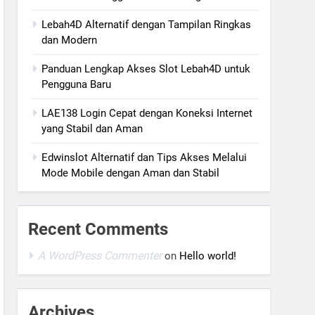
Lebah4D Alternatif dengan Tampilan Ringkas
dan Modern
Panduan Lengkap Akses Slot Lebah4D untuk
Pengguna Baru
LAE138 Login Cepat dengan Koneksi Internet
yang Stabil dan Aman
Edwinslot Alternatif dan Tips Akses Melalui
Mode Mobile dengan Aman dan Stabil
Recent Comments
A WordPress Commenter
on
Hello world!
Archives