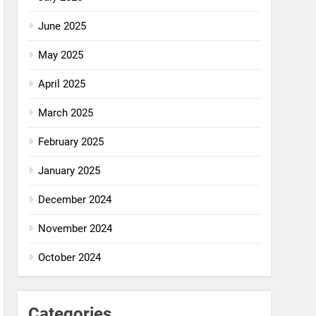
June 2025
May 2025
April 2025
March 2025
February 2025
January 2025
December 2024
November 2024
October 2024
Categories