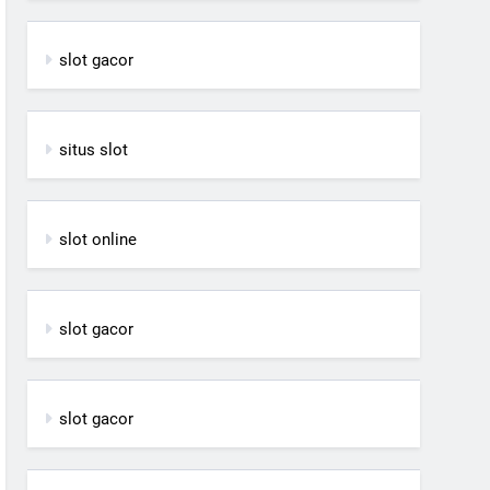
slot gacor
situs slot
slot online
slot gacor
slot gacor