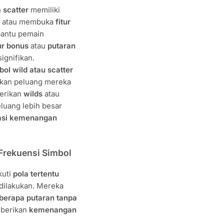
n
scatter
memiliki
atau membuka
fitur
bantu pemain
tur bonus
atau
putaran
gnifikan.
ol wild atau scatter
lkan peluang mereka
erikan
wilds
atau
luang lebih besar
asi kemenangan
 Frekuensi Simbol
kuti
pola tertentu
dilakukan. Mereka
berapa putaran tanpa
berikan
kemenangan