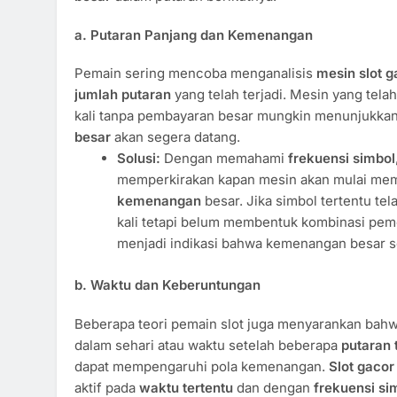
a.
Putaran Panjang dan Kemenangan
Pemain sering mencoba menganalisis
mesin slot g
jumlah putaran
yang telah terjadi. Mesin yang tela
kali tanpa pembayaran besar mungkin menunjukk
besar
akan segera datang.
Solusi:
Dengan memahami
frekuensi simbol
memperkirakan kapan mesin akan mulai me
kemenangan
besar. Jika simbol tertentu te
kali tetapi belum membentuk kombinasi pem
menjadi indikasi bahwa kemenangan besar 
b.
Waktu dan Keberuntungan
Beberapa teori pemain slot juga menyarankan bahw
dalam sehari atau waktu setelah beberapa
putaran
dapat mempengaruhi pola kemenangan.
Slot gacor
aktif pada
waktu tertentu
dan dengan
frekuensi si