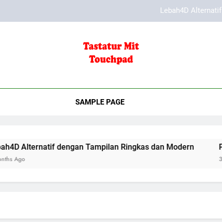
Lebah4D Alternati
Panduan Lengkap Aks
LAE138 Login Cepat dengan K
tatur Mit Touchpad
Slot Lebah4D dan Sistem Akun yang 
Keyboard Dengan Touchpad Yang Praktis Dari Tastatur Mit To
Lebah4D Alternati
SAMPLE PAGE
Panduan Lengkap Aks
LAE138 Login Cepat dengan K
atif dengan Tampilan Ringkas dan Modern
Panduan Leng
3 Months Ago