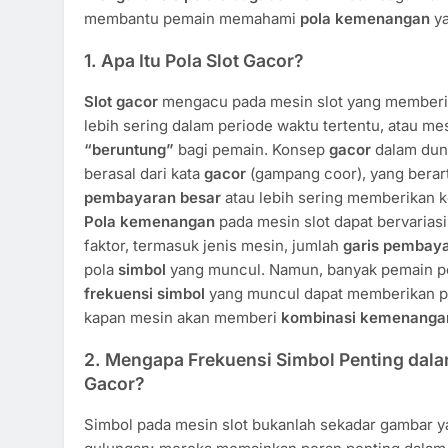
membantu pemain memahami
pola kemenangan
ya
1. Apa Itu Pola Slot Gacor?
Slot gacor
mengacu pada mesin slot yang member
lebih sering dalam periode waktu tertentu, atau mes
“beruntung”
bagi pemain. Konsep
gacor
dalam duni
berasal dari kata
gacor
(gampang coor), yang bera
pembayaran besar
atau lebih sering memberikan 
Pola kemenangan
pada mesin slot dapat bervarias
faktor, termasuk jenis mesin, jumlah
garis pembay
pola
simbol
yang muncul. Namun, banyak pemain p
frekuensi simbol
yang muncul dapat memberikan p
kapan mesin akan memberi
kombinasi kemenanga
2. Mengapa Frekuensi Simbol Penting dalam
Gacor?
Simbol pada mesin slot bukanlah sekadar gambar y