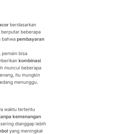
acor
berdasarkan
h berputar beberapa
an bahwa
pembayaran
, pemain bisa
mberikan
kombinasi
lah muncul beberapa
enang, itu mungkin
sedang menunggu.
a waktu tertentu
 tanpa kemenangan
sering dianggap lebih
mbol
yang meningkat