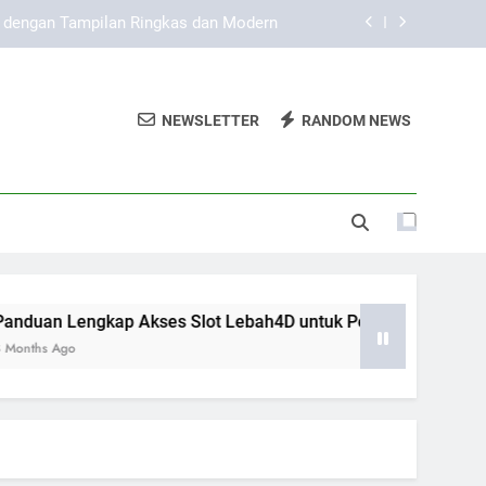
f dengan Tampilan Ringkas dan Modern
es Slot Lebah4D untuk Pengguna Baru
oneksi Internet yang Stabil dan Aman
NEWSLETTER
RANDOM NEWS
Membantu Pengguna Lebih Terorganisir
uchpad. Solusi Ergonomis Untuk Kenyamanan Anda.
f dengan Tampilan Ringkas dan Modern
es Slot Lebah4D untuk Pengguna Baru
oneksi Internet yang Stabil dan Aman
kap Akses Slot Lebah4D untuk Pengguna Baru
LAE138 
3 Months 