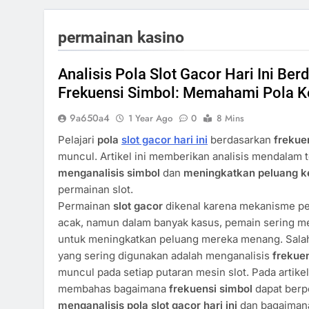
permainan kasino
Analisis Pola Slot Gacor Hari Ini Ber
Frekuensi Simbol: Memahami Pola 
9a650a4
1 Year Ago
0
8 Mins
Pelajari
pola
slot gacor hari ini
berdasarkan
frekue
muncul. Artikel ini memberikan analisis mendalam 
menganalisis simbol
dan
meningkatkan peluang 
permainan slot.
Permainan
slot gacor
dikenal karena mekanisme p
acak, namun dalam banyak kasus, pemain sering me
untuk meningkatkan peluang mereka menang. Sala
yang sering digunakan adalah menganalisis
frekuen
muncul pada setiap putaran mesin slot. Pada artikel 
membahas bagaimana
frekuensi simbol
dapat berp
menganalisis pola slot gacor hari ini
dan bagaimana 