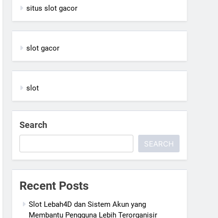
situs slot gacor
slot gacor
slot
Search
SEARCH
Recent Posts
Slot Lebah4D dan Sistem Akun yang
Membantu Pengguna Lebih Terorganisir