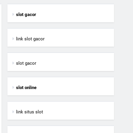
slot gacor
link slot gacor
slot gacor
slot online
link situs slot